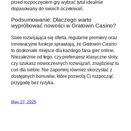
przed rozpoczęciem gry wybrać tytuł idealnie
dopasowany do swoich oczekiwań.
Podsumowanie: Dlaczego warto
wypróbować nowości w Gratowin Casino?
Stale rozwijająca się oferta, regularne premiery oraz
innowacyjne funkcje sprawiają, że
Gratowin Casino
to doskonałe miejsce dla każdego fana gier online.
Niezależnie od tego, czy preferujesz klasyczne sloty,
czy szukasz nowoczesnych rozwiązań, znajdziesz tu
coś dla siebie. Nie zapomnij również skorzystać z
dostępnych bonusów, które pozwolą Ci rozpocząć
przygodę bez ryzyka.
May 27, 2025