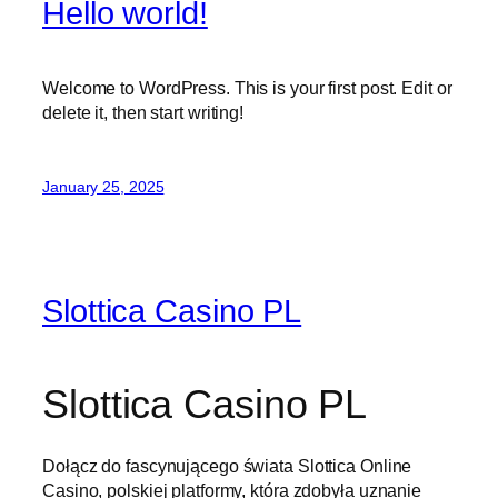
Hello world!
Welcome to WordPress. This is your first post. Edit or
delete it, then start writing!
January 25, 2025
Slottica Casino PL
Slottica Casino PL
Dołącz do fascynującego świata Slottica Online
Casino, polskiej platformy, która zdobyła uznanie