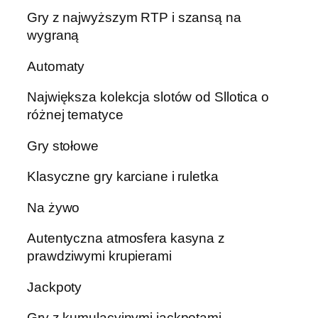
Gry z najwyższym RTP i szansą na
wygraną
Automaty
Największa kolekcja slotów od Sllotica o
różnej tematyce
Gry stołowe
Klasyczne gry karciane i ruletka
Na żywo
Autentyczna atmosfera kasyna z
prawdziwymi krupierami
Jackpoty
Gry z kumulacyjnymi jackpotami