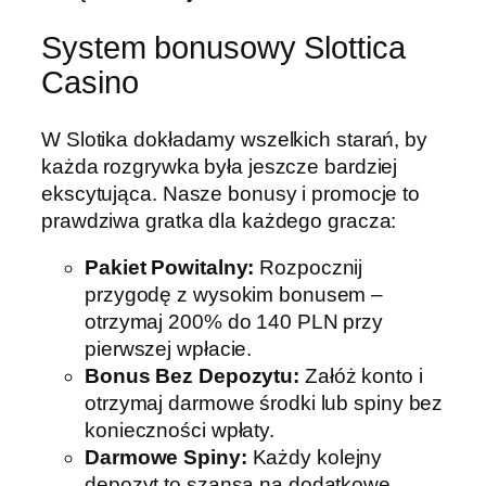
System bonusowy Slottica
Casino
W Slotika dokładamy wszelkich starań, by
każda rozgrywka była jeszcze bardziej
ekscytująca. Nasze bonusy i promocje to
prawdziwa gratka dla każdego gracza:
Pakiet Powitalny:
Rozpocznij
przygodę z wysokim bonusem –
otrzymaj 200% do 140 PLN przy
pierwszej wpłacie.
Bonus Bez Depozytu:
Załóż konto i
otrzymaj darmowe środki lub spiny bez
konieczności wpłaty.
Darmowe Spiny:
Każdy kolejny
depozyt to szansa na dodatkowe