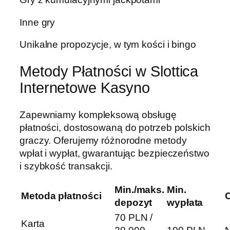
Inne gry
Unikalne propozycje, w tym kości i bingo
Metody Płatności w Slottica
Internetowe Kasyno
Zapewniamy kompleksową obsługę
płatności, dostosowaną do potrzeb polskich
graczy. Oferujemy różnorodne metody
wpłat i wypłat, gwarantując bezpieczeństwo
i szybkość transakcji.
Min./maks.
Min.
Metoda płatności
C
depozyt
wypłata
70 PLN /
Karta