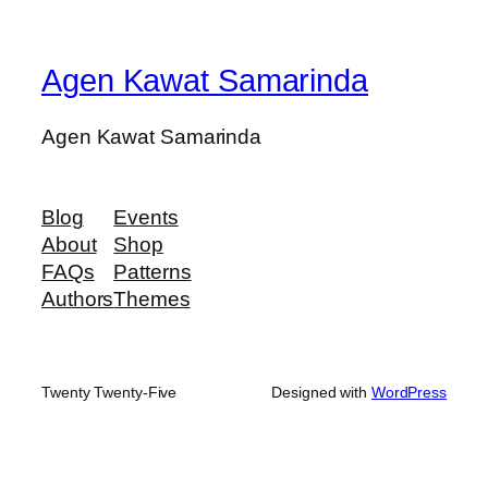
Agen Kawat Samarinda
Agen Kawat Samarinda
Blog
Events
About
Shop
FAQs
Patterns
Authors
Themes
Twenty Twenty-Five
Designed with
WordPress