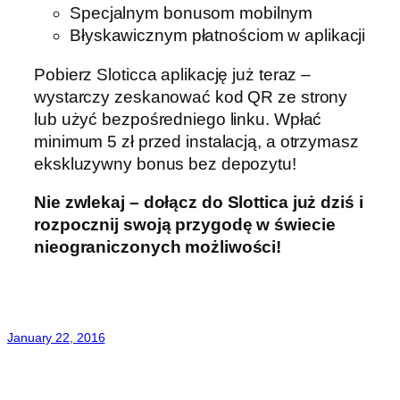
Specjalnym bonusom mobilnym
Błyskawicznym płatnościom w aplikacji
Pobierz Sloticca aplikację już teraz –
wystarczy zeskanować kod QR ze strony
lub użyć bezpośredniego linku. Wpłać
minimum 5 zł przed instalacją, a otrzymasz
ekskluzywny bonus bez depozytu!
Nie zwlekaj – dołącz do Slottica już dziś i
rozpocznij swoją przygodę w świecie
nieograniczonych możliwości!
January 22, 2016