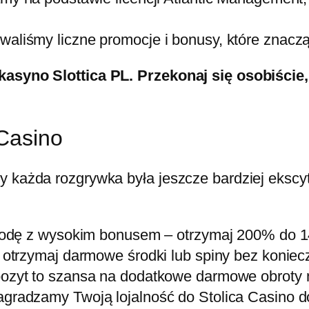
aliśmy liczne promocje i bonusy, które znacz
 kasyno Slottica PL. Przekonaj się osobiści
Casino
y każda rozgrywka była jeszcze bardziej ekscy
odę z wysokim bonusem – otrzymaj 200% do 14
 otrzymaj darmowe środki lub spiny bez koniecz
ozyt to szansa na dodatkowe darmowe obroty
gradzamy Twoją lojalność do Stolica Casino d