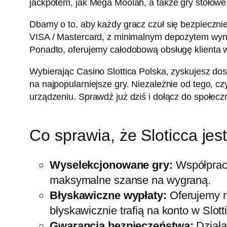
jackpotem, jak Mega Moolah, a także gry stołowe 
Dbamy o to, aby każdy gracz czuł się bezpiecznie 
VISA / Mastercard, z minimalnym depozytem wynos
Ponadto, oferujemy całodobową obsługę klienta w 
Wybierając Casino Slottica Polska, zyskujesz d
na najpopularniejsze gry. Niezależnie od tego, c
urządzeniu. Sprawdź już dziś i dołącz do społec
Co sprawia, że Sloticca je
Wyselekcjonowane gry:
Współpracu
maksymalne szanse na wygraną.
Błyskawiczne wypłaty:
Oferujemy r
błyskawicznie trafią na konto w Slotti
Gwarancja bezpieczeństwa:
Działa