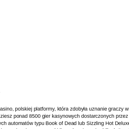
L
asino, polskiej platformy, która zdobyła uznanie graczy 
dziesz ponad 8500 gier kasynowych dostarczonych przez
ych automatów typu Book of Dead lub Sizzling Hot Delu