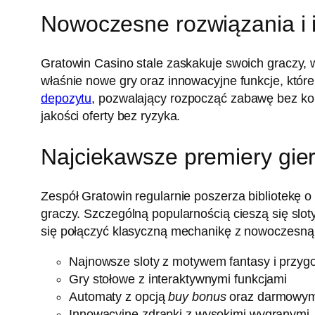
Nowoczesne rozwiązania i 
Gratowin Casino stale zaskakuje swoich graczy
właśnie nowe gry oraz innowacyjne funkcje, któ
depozytu
, pozwalający rozpocząć zabawę bez kon
jakości oferty bez ryzyka.
Najciekawsze premiery gie
Zespół Gratowin regularnie poszerza bibliotekę o
graczy. Szczególną popularnością cieszą się slo
się połączyć klasyczną mechanikę z nowoczesną g
Najnowsze sloty z motywem fantasy i przyg
Gry stołowe z interaktywnymi funkcjami
Automaty z opcją
buy bonus
oraz darmowym
Innowacyjne zdrapki z wysokimi wygranymi