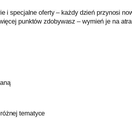
rie i specjalne oferty – każdy dzień przynosi 
 więcej punktów zdobywasz – wymień je na atra
raną
 różnej tematyce