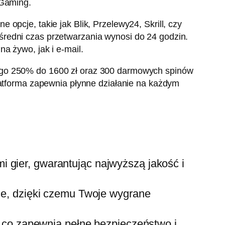
 Gaming.
opcje, takie jak Blik, Przelewy24, Skrill, czy
średni czas przetwarzania wynosi do 24 godzin.
a żywo, jak i e-mail.
nego 250% do 1600 zł oraz 300 darmowych spinów
platforma zapewnia płynne działanie na każdym
gier, gwarantując najwyższą jakość i
ce, dzięki czemu Twoje wygrane
 co zapewnia pełne bezpieczeństwo i