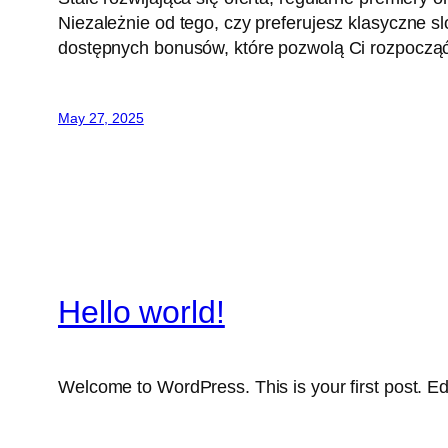
Niezależnie od tego, czy preferujesz klasyczne s
dostępnych bonusów, które pozwolą Ci rozpocząć
May 27, 2025
Hello world!
Welcome to WordPress. This is your first post. Edit 