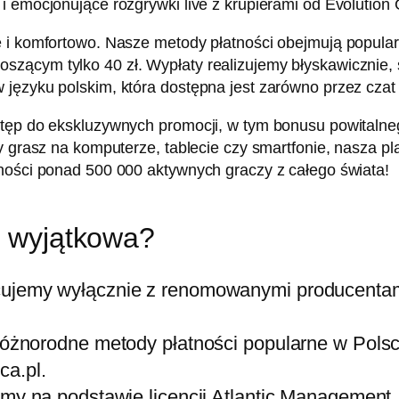
i emocjonujące rozgrywki live z krupierami od Evolution
i komfortowo. Nasze metody płatności obejmują popularne 
zącym tylko 40 zł. Wypłaty realizujemy błyskawicznie, 
języku polskim, która dostępna jest zarówno przez czat n
ostęp do ekskluzywnych promocji, w tym bonusu powital
zy grasz na komputerze, tablecie czy smartfonie, nasza 
zności ponad 500 000 aktywnych graczy z całego świata!
st wyjątkowa?
jemy wyłącznie z renomowanymi producentami 
óżnorodne metody płatności popularne w Pols
ca.pl.
my na podstawie licencji Atlantic Management,