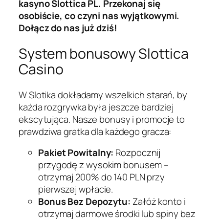
kasyno Slottica PL. Przekonaj się
osobiście, co czyni nas wyjątkowymi.
Dołącz do nas już dziś!
System bonusowy Slottica
Casino
W Slotika dokładamy wszelkich starań, by
każda rozgrywka była jeszcze bardziej
ekscytująca. Nasze bonusy i promocje to
prawdziwa gratka dla każdego gracza:
Pakiet Powitalny:
Rozpocznij
przygodę z wysokim bonusem –
otrzymaj 200% do 140 PLN przy
pierwszej wpłacie.
Bonus Bez Depozytu:
Załóż konto i
otrzymaj darmowe środki lub spiny bez