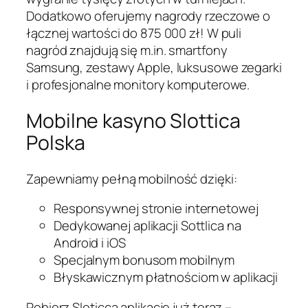
Dodatkowo oferujemy nagrody rzeczowe o
łącznej wartości do 875 000 zł! W puli
nagród znajdują się m.in. smartfony
Samsung, zestawy Apple, luksusowe zegarki
i profesjonalne monitory komputerowe.
Mobilne kasyno Slottica
Polska
Zapewniamy pełną mobilność dzięki:
Responsywnej stronie internetowej
Dedykowanej aplikacji Sottlica na
Android i iOS
Specjalnym bonusom mobilnym
Błyskawicznym płatnościom w aplikacji
Pobierz Sloticca aplikację już teraz –