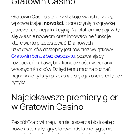
Gratowin Casino
Gratowin Casino stale zaskakuje swoich graczy,
wprowadzając
nowości
, które czynią rozgrywkę
jeszcze bardziej atrakcyjną. Na platformie pojawiły
się właśnie nowe gry oraz innowacyjne funkcje,
które warto przetestować. Dla nowych
użytkowników dostępny jest również wyjątkowy
Gratowin bonus bez depozytu
, pozwalający
rozpocząć zabawę bez konieczności wpłacania
własnych środków. Dzięki temu można poznać
najnowsze tytuły i przekonać się o jakości oferty bez
ryzyka.
Najciekawsze premiery gier
w Gratowin Casino
Zespół Gratowin regularnie poszerza bibliotekę o
nowe automaty i gry stołowe. Ostatnie tygodnie