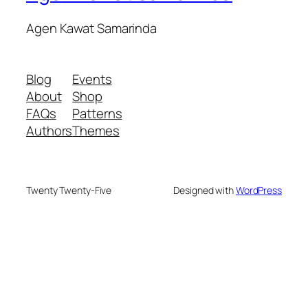
Agen Kawat Samarinda
Blog
Events
About
Shop
FAQs
Patterns
Authors
Themes
Twenty Twenty-Five
Designed with
WordPress