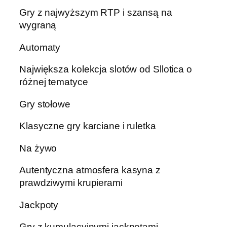
Gry z najwyższym RTP i szansą na
wygraną
Automaty
Największa kolekcja slotów od Sllotica o
różnej tematyce
Gry stołowe
Klasyczne gry karciane i ruletka
Na żywo
Autentyczna atmosfera kasyna z
prawdziwymi krupierami
Jackpoty
Gry z kumulacyjnymi jackpotami