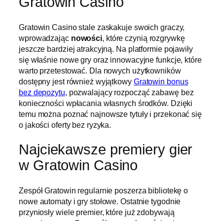
Gratowin Casino
Gratowin Casino stale zaskakuje swoich graczy,
wprowadzając
nowości
, które czynią rozgrywkę
jeszcze bardziej atrakcyjną. Na platformie pojawiły
się właśnie nowe gry oraz innowacyjne funkcje, które
warto przetestować. Dla nowych użytkowników
dostępny jest również wyjątkowy
Gratowin bonus
bez depozytu
, pozwalający rozpocząć zabawę bez
konieczności wpłacania własnych środków. Dzięki
temu można poznać najnowsze tytuły i przekonać się
o jakości oferty bez ryzyka.
Najciekawsze premiery gier
w Gratowin Casino
Zespół Gratowin regularnie poszerza bibliotekę o
nowe automaty i gry stołowe. Ostatnie tygodnie
przyniosły wiele premier, które już zdobywają