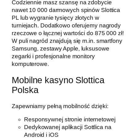
Codziennie masz szansę na zdobycie
nawet 10 000 darmowych spinów Slottica
PL lub wygranie tysięcy złotych w
turniejach. Dodatkowo oferujemy nagrody
rzeczowe o łącznej wartości do 875 000 zł!
W puli nagród znajdują się m.in. smartfony
Samsung, zestawy Apple, luksusowe
zegarki i profesjonalne monitory
komputerowe.
Mobilne kasyno Slottica
Polska
Zapewniamy pełną mobilność dzięki:
Responsywnej stronie internetowej
Dedykowanej aplikacji Sottlica na
Android i iOS