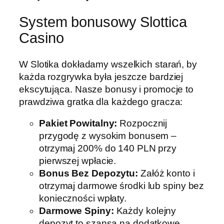
System bonusowy Slottica
Casino
W Slotika dokładamy wszelkich starań, by
każda rozgrywka była jeszcze bardziej
ekscytująca. Nasze bonusy i promocje to
prawdziwa gratka dla każdego gracza:
Pakiet Powitalny:
Rozpocznij
przygodę z wysokim bonusem –
otrzymaj 200% do 140 PLN przy
pierwszej wpłacie.
Bonus Bez Depozytu:
Załóż konto i
otrzymaj darmowe środki lub spiny bez
konieczności wpłaty.
Darmowe Spiny:
Każdy kolejny
depozyt to szansa na dodatkowe