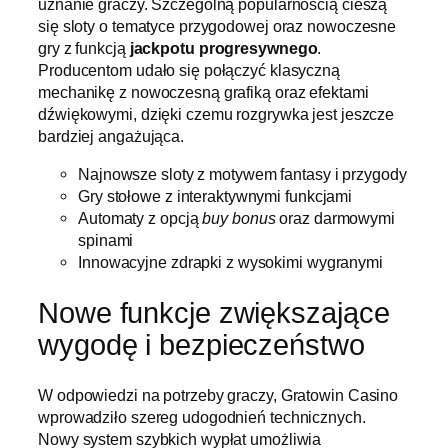
uznanie graczy. Szczególną popularnością cieszą
się sloty o tematyce przygodowej oraz nowoczesne
gry z funkcją
jackpotu progresywnego
.
Producentom udało się połączyć klasyczną
mechanikę z nowoczesną grafiką oraz efektami
dźwiękowymi, dzięki czemu rozgrywka jest jeszcze
bardziej angażująca.
Najnowsze sloty z motywem fantasy i przygody
Gry stołowe z interaktywnymi funkcjami
Automaty z opcją
buy bonus
oraz darmowymi
spinami
Innowacyjne zdrapki z wysokimi wygranymi
Nowe funkcje zwiększające
wygodę i bezpieczeństwo
W odpowiedzi na potrzeby graczy, Gratowin Casino
wprowadziło szereg udogodnień technicznych.
Nowy system szybkich wypłat umożliwia