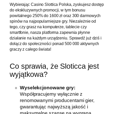
Wybierając Casino Slottica Polska, zyskujesz dostęp
do ekskluzywnych promocji, w tym bonusu
powitalnego 250% do 1600 zł oraz 300 darmowych
spinów na najpopularniejsze gry. Niezależnie od
tego, czy grasz na komputerze, tablecie czy
smartfonie, nasza platforma zapewnia płynne
działanie na każdym urządzeniu. Sprawdź już dziś i
dołącz do społeczności ponad 500 000 aktywnych
graczy z całego świata!
Co sprawia, że Sloticca jest
wyjątkowa?
Wyselekcjonowane gry:
Współpracujemy wyłącznie z
renomowanymi producentami gier,
gwarantując najwyższą jakość i
maksymalne szanse na wygraną.