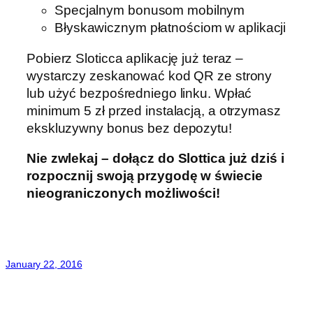
Specjalnym bonusom mobilnym
Błyskawicznym płatnościom w aplikacji
Pobierz Sloticca aplikację już teraz –
wystarczy zeskanować kod QR ze strony
lub użyć bezpośredniego linku. Wpłać
minimum 5 zł przed instalacją, a otrzymasz
ekskluzywny bonus bez depozytu!
Nie zwlekaj – dołącz do Slottica już dziś i
rozpocznij swoją przygodę w świecie
nieograniczonych możliwości!
January 22, 2016