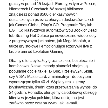
graczy w ponad 15 krajach Europy, w tym w Polsce,
Niemczech i Czechach. W naszej bibliotece
znajdziesz ponad 8500 gier kasynowych
dostarczonych przez czołowych dostawców, takich
jak Games Global, Play’n GO, Pragmatic Play lub
EGT. Od klasycznych automatów typu Book of Dead
lub Sizzling Hot Deluxe po nowoczesne wideo sloty
z progresywnym jackpotem, jak Mega Moolah, a
także gry stołowe i emocjonujące rozgrywki live z
krupierami od Evolution Gaming.
Dbamy o to, aby każdy gracz czuł się bezpiecznie i
komfortowo. Nasze metody płatności obejmują
popularne opcje, takie jak Blik, Przelewy24, Skrill,
czy VISA / Mastercard, z minimalnym depozytem
wynoszącym tylko 40 zł. Wypłaty realizujemy
błyskawicznie, średni czas przetwarzania wynosi do
24 godzin. Ponadto, oferujemy całodobową obsługę
klienta w języku polskim, która dostępna jest
zarówno przez czat na żywo, jak i e-mail.