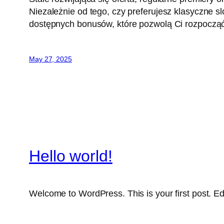
Niezależnie od tego, czy preferujesz klasyczne s
dostępnych bonusów, które pozwolą Ci rozpocząć
May 27, 2025
Hello world!
Welcome to WordPress. This is your first post. Edit 