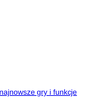
najnowsze gry i funkcje