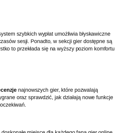
ystem szybkich wypłat umożliwia błyskawiczne
czasów sesji. Ponadto, w sekcji gier dostępne są
ystko to przekłada się na wyższy poziom komfortu
ecenzje
najnowszych gier, które pozwalają
rane oraz sprawdzić, jak działają nowe funkcje
 oczekiwań.
 doskonałe miejsce dla każdego fana gier online.