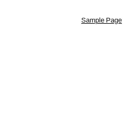
Sample Page