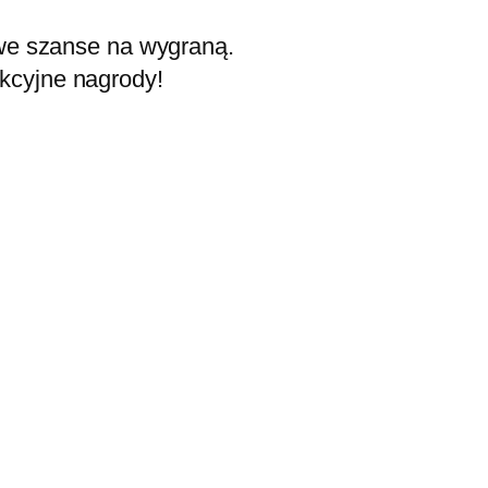
nowe szanse na wygraną.
kcyjne nagrody!