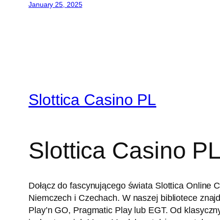
January 25, 2025
Slottica Casino PL
Slottica Casino P
Dołącz do fascynującego świata Slottica Online C
Niemczech i Czechach. W naszej bibliotece znaj
Play’n GO, Pragmatic Play lub EGT. Od klasyczn