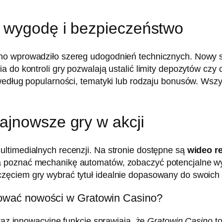
 wygodę i bezpieczeństwo
no wprowadziło szereg udogodnień technicznych. Nowy s
 do kontroli gry pozwalają ustalić limity depozytów czy 
 według popularności, tematyki lub rodzaju bonusów. Wsz
ajnowsze gry w akcji
ltimedialnych recenzji. Na stronie dostępne są
wideo r
 poznać mechanikę automatów, zobaczyć potencjalne wyg
zęciem gry wybrać tytuł idealnie dopasowany do swoich
ować nowości w Gratowin Casino?
oraz innowacyjne funkcje sprawiają, że
Gratowin Casino
to