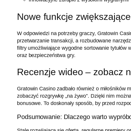
Nowe funkcje zwiększające
W odpowiedzi na potrzeby graczy, Gratowin Casi
przetwarzanie transakcji, a rozbudowane narzędzia
filtry umożliwiające wygodne sortowanie tytułów
oraz bezpieczeństwa gry.
Recenzje wideo – zobacz n
Gratowin Casino zadbało również o miłośników mu
zobaczyć rozgrywkę „na żywo”. Dzięki nim można
bonusowe. To doskonały sposób, by przed rozpoc
Podsumowanie: Dlaczego warto wyprób
Stale rozwijająca się oferta, regularne premiery 