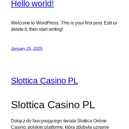
Hello world!
Welcome to WordPress. This is your first post. Edit or
delete it, then start writing!
January 25, 2025
Slottica Casino PL
Slottica Casino PL
Dołącz do fascynującego świata Slottica Online
Casino, polskiej platformy, która zdobyła uznanie