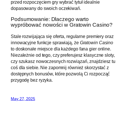
przed rozpoczęciem gry wybrać tytuł idealnie
dopasowany do swoich oczekiwań.
Podsumowanie: Dlaczego warto
wypróbować nowości w Gratowin Casino?
Stale rozwijająca się oferta, regularne premiery oraz
innowacyjne funkcje sprawiają, że
Gratowin Casino
to doskonałe miejsce dla każdego fana gier online.
Niezależnie od tego, czy preferujesz klasyczne sloty,
czy szukasz nowoczesnych rozwiązań, znajdziesz tu
coś dla siebie. Nie zapomnij również skorzystać z
dostępnych bonusów, które pozwolą Ci rozpocząć
przygodę bez ryzyka.
May 27, 2025