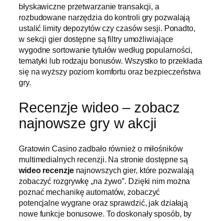
błyskawiczne przetwarzanie transakcji, a
rozbudowane narzędzia do kontroli gry pozwalają
ustalić limity depozytów czy czasów sesji. Ponadto,
w sekcji gier dostępne są filtry umożliwiające
wygodne sortowanie tytułów według popularności,
tematyki lub rodzaju bonusów. Wszystko to przekłada
się na wyższy poziom komfortu oraz bezpieczeństwa
gry.
Recenzje wideo – zobacz
najnowsze gry w akcji
Gratowin Casino zadbało również o miłośników
multimedialnych recenzji. Na stronie dostępne są
wideo recenzje
najnowszych gier, które pozwalają
zobaczyć rozgrywkę „na żywo”. Dzięki nim można
poznać mechanikę automatów, zobaczyć
potencjalne wygrane oraz sprawdzić, jak działają
nowe funkcje bonusowe. To doskonały sposób, by