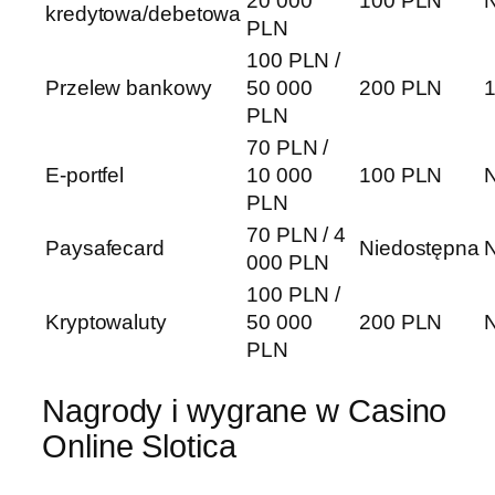
20 000
100 PLN
kredytowa/debetowa
PLN
100 PLN /
Przelew bankowy
50 000
200 PLN
1
PLN
70 PLN /
E-portfel
10 000
100 PLN
PLN
70 PLN / 4
Paysafecard
Niedostępna
000 PLN
100 PLN /
Kryptowaluty
50 000
200 PLN
PLN
Nagrody i wygrane w Casino
Online Slotica