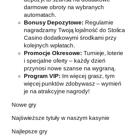
darmowe obroty na wybranych
automatach.
Bonusy Depozytowe:
Regularnie
nagradzamy Twoją lojalność do Stolica
Casino dodatkowymi środkami przy
kolejnych wpłatach.
Promocje Okresowe:
Turnieje, loterie
i specjalne oferty – każdy dzień
przynosi nowe szanse na wygraną.
Program VIP:
Im więcej grasz, tym
więcej punktów zdobywasz – wymień
je na atrakcyjne nagrody!
Nowe gry
Najświeższe tytuły w naszym kasynie
Najlepsze gry