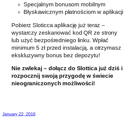
Specjalnym bonusom mobilnym
Błyskawicznym płatnościom w aplikacji
Pobierz Sloticca aplikację już teraz –
wystarczy zeskanować kod QR ze strony
lub użyć bezpośredniego linku. Wpłać
minimum 5 zł przed instalacją, a otrzymasz
ekskluzywny bonus bez depozytu!
Nie zwlekaj – dołącz do Slottica już dziś i
rozpocznij swoją przygodę w świecie
nieograniczonych możliwości!
January 22, 2016