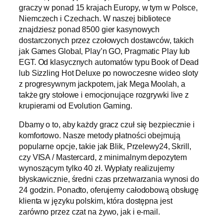
graczy w ponad 15 krajach Europy, w tym w Polsce,
Niemczech i Czechach. W naszej bibliotece
znajdziesz ponad 8500 gier kasynowych
dostarczonych przez czołowych dostawców, takich
jak Games Global, Play’n GO, Pragmatic Play lub
EGT. Od klasycznych automatów typu Book of Dead
lub Sizzling Hot Deluxe po nowoczesne wideo sloty
z progresywnym jackpotem, jak Mega Moolah, a
także gry stołowe i emocjonujące rozgrywki live z
krupierami od Evolution Gaming.
Dbamy o to, aby każdy gracz czuł się bezpiecznie i
komfortowo. Nasze metody płatności obejmują
popularne opcje, takie jak Blik, Przelewy24, Skrill,
czy VISA / Mastercard, z minimalnym depozytem
wynoszącym tylko 40 zł. Wypłaty realizujemy
błyskawicznie, średni czas przetwarzania wynosi do
24 godzin. Ponadto, oferujemy całodobową obsługę
klienta w języku polskim, która dostępna jest
zarówno przez czat na żywo, jak i e-mail.