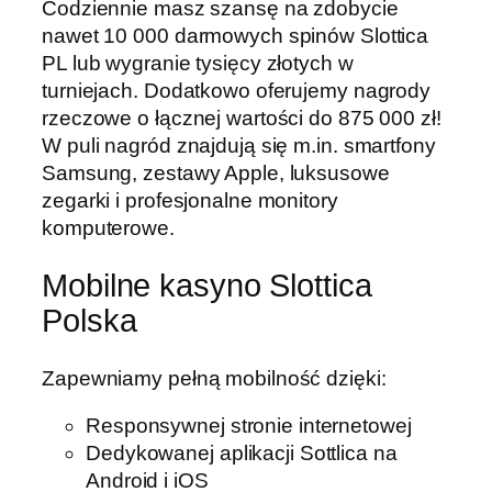
Codziennie masz szansę na zdobycie
nawet 10 000 darmowych spinów Slottica
PL lub wygranie tysięcy złotych w
turniejach. Dodatkowo oferujemy nagrody
rzeczowe o łącznej wartości do 875 000 zł!
W puli nagród znajdują się m.in. smartfony
Samsung, zestawy Apple, luksusowe
zegarki i profesjonalne monitory
komputerowe.
Mobilne kasyno Slottica
Polska
Zapewniamy pełną mobilność dzięki:
Responsywnej stronie internetowej
Dedykowanej aplikacji Sottlica na
Android i iOS