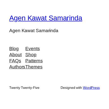
Agen Kawat Samarinda
Agen Kawat Samarinda
Blog
Events
About
Shop
FAQs
Patterns
Authors
Themes
Twenty Twenty-Five
Designed with
WordPress