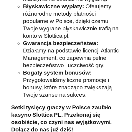
Błyskawiczne wypłaty:
Oferujemy
różnorodne metody płatności
popularne w Polsce, dzięki czemu
Twoje wygrane błyskawicznie trafią na
konto w Slottica.pl.
Gwarancja bezpieczeństwa:
Działamy na podstawie licencji Atlantic
Management, co zapewnia pełne
bezpieczeństwo i uczciwość gry.
Bogaty system bonusów:
Przygotowaliśmy liczne promocje i
bonusy, które znacząco zwiększają
Twoje szanse na sukces.
Setki tysięcy graczy w Polsce zaufało
kasyno Slottica PL. Przekonaj się
osobiście, co czyni nas wyjątkowymi.
Dołącz do nas już dziś!