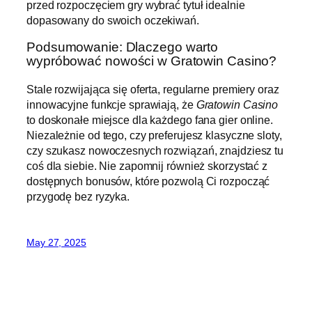
przed rozpoczęciem gry wybrać tytuł idealnie
dopasowany do swoich oczekiwań.
Podsumowanie: Dlaczego warto
wypróbować nowości w Gratowin Casino?
Stale rozwijająca się oferta, regularne premiery oraz
innowacyjne funkcje sprawiają, że
Gratowin Casino
to doskonałe miejsce dla każdego fana gier online.
Niezależnie od tego, czy preferujesz klasyczne sloty,
czy szukasz nowoczesnych rozwiązań, znajdziesz tu
coś dla siebie. Nie zapomnij również skorzystać z
dostępnych bonusów, które pozwolą Ci rozpocząć
przygodę bez ryzyka.
May 27, 2025