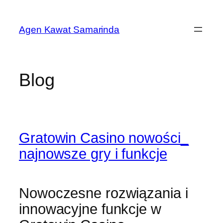
Skip
to
Agen Kawat Samarinda
content
Blog
Gratowin Casino nowości_
najnowsze gry i funkcje
Nowoczesne rozwiązania i
innowacyjne funkcje w