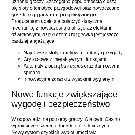
uznanie graczy. Szczególną popularnością cieszą
się sloty o tematyce przygodowej oraz nowoczesne
gry z funkcją
jackpotu progresywnego
.
Producentom udało się połączyć klasyczną
mechanikę z nowoczesną grafiką oraz efektami
dźwiękowymi, dzięki czemu rozgrywka jest jeszcze
bardziej angażująca.
Najnowsze sloty z motywem fantasy i przygody
Gry stołowe z interaktywnymi funkcjami
Automaty z opcją
buy bonus
oraz darmowymi
spinami
Innowacyjne zdrapki z wysokimi wygranymi
Nowe funkcje zwiększające
wygodę i bezpieczeństwo
W odpowiedzi na potrzeby graczy, Gratowin Casino
wprowadziło szereg udogodnień technicznych.
Nowy system szybkich wypłat umożliwia