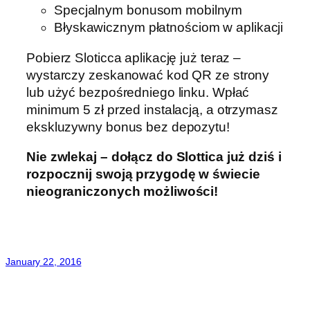
Specjalnym bonusom mobilnym
Błyskawicznym płatnościom w aplikacji
Pobierz Sloticca aplikację już teraz –
wystarczy zeskanować kod QR ze strony
lub użyć bezpośredniego linku. Wpłać
minimum 5 zł przed instalacją, a otrzymasz
ekskluzywny bonus bez depozytu!
Nie zwlekaj – dołącz do Slottica już dziś i
rozpocznij swoją przygodę w świecie
nieograniczonych możliwości!
January 22, 2016