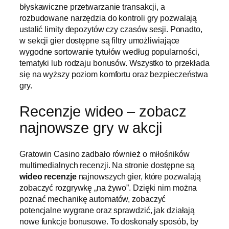
błyskawiczne przetwarzanie transakcji, a
rozbudowane narzędzia do kontroli gry pozwalają
ustalić limity depozytów czy czasów sesji. Ponadto,
w sekcji gier dostępne są filtry umożliwiające
wygodne sortowanie tytułów według popularności,
tematyki lub rodzaju bonusów. Wszystko to przekłada
się na wyższy poziom komfortu oraz bezpieczeństwa
gry.
Recenzje wideo – zobacz
najnowsze gry w akcji
Gratowin Casino zadbało również o miłośników
multimedialnych recenzji. Na stronie dostępne są
wideo recenzje
najnowszych gier, które pozwalają
zobaczyć rozgrywkę „na żywo”. Dzięki nim można
poznać mechanikę automatów, zobaczyć
potencjalne wygrane oraz sprawdzić, jak działają
nowe funkcje bonusowe. To doskonały sposób, by