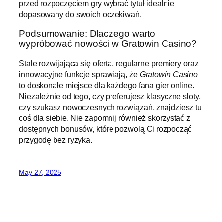
przed rozpoczęciem gry wybrać tytuł idealnie
dopasowany do swoich oczekiwań.
Podsumowanie: Dlaczego warto
wypróbować nowości w Gratowin Casino?
Stale rozwijająca się oferta, regularne premiery oraz
innowacyjne funkcje sprawiają, że
Gratowin Casino
to doskonałe miejsce dla każdego fana gier online.
Niezależnie od tego, czy preferujesz klasyczne sloty,
czy szukasz nowoczesnych rozwiązań, znajdziesz tu
coś dla siebie. Nie zapomnij również skorzystać z
dostępnych bonusów, które pozwolą Ci rozpocząć
przygodę bez ryzyka.
May 27, 2025