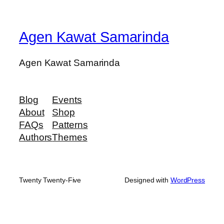
Agen Kawat Samarinda
Agen Kawat Samarinda
Blog
Events
About
Shop
FAQs
Patterns
Authors
Themes
Twenty Twenty-Five
Designed with
WordPress