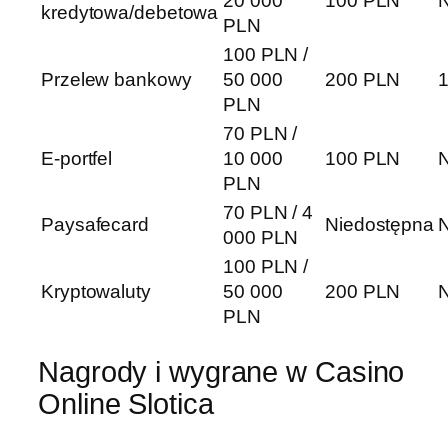
20 000
100 PLN
kredytowa/debetowa
PLN
100 PLN /
Przelew bankowy
50 000
200 PLN
1
PLN
70 PLN /
E-portfel
10 000
100 PLN
PLN
70 PLN / 4
Paysafecard
Niedostępna
000 PLN
100 PLN /
Kryptowaluty
50 000
200 PLN
PLN
Nagrody i wygrane w Casino
Online Slotica