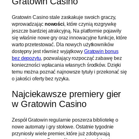
Gratowin Casino
Gratowin Casino stale zaskakuje swoich graczy,
wprowadzając
nowości
, które czynią rozgrywkę
jeszcze bardziej atrakcyjną. Na platformie pojawiły
się właśnie nowe gry oraz innowacyjne funkcje, które
warto przetestować. Dla nowych użytkowników
dostępny jest również wyjątkowy
Gratowin bonus
bez depozytu
, pozwalający rozpocząć zabawę bez
konieczności wpłacania własnych środków. Dzięki
temu można poznać najnowsze tytuły i przekonać się
o jakości oferty bez ryzyka.
Najciekawsze premiery gier
w Gratowin Casino
Zespół Gratowin regularnie poszerza bibliotekę o
nowe automaty i gry stołowe. Ostatnie tygodnie
przyniosły wiele premier, które już zdobywają