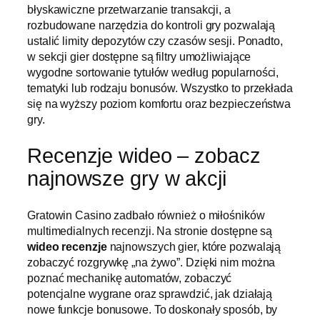
błyskawiczne przetwarzanie transakcji, a
rozbudowane narzędzia do kontroli gry pozwalają
ustalić limity depozytów czy czasów sesji. Ponadto,
w sekcji gier dostępne są filtry umożliwiające
wygodne sortowanie tytułów według popularności,
tematyki lub rodzaju bonusów. Wszystko to przekłada
się na wyższy poziom komfortu oraz bezpieczeństwa
gry.
Recenzje wideo – zobacz
najnowsze gry w akcji
Gratowin Casino zadbało również o miłośników
multimedialnych recenzji. Na stronie dostępne są
wideo recenzje
najnowszych gier, które pozwalają
zobaczyć rozgrywkę „na żywo”. Dzięki nim można
poznać mechanikę automatów, zobaczyć
potencjalne wygrane oraz sprawdzić, jak działają
nowe funkcje bonusowe. To doskonały sposób, by