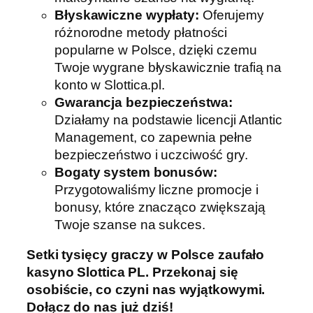
Błyskawiczne wypłaty:
Oferujemy
różnorodne metody płatności
popularne w Polsce, dzięki czemu
Twoje wygrane błyskawicznie trafią na
konto w Slottica.pl.
Gwarancja bezpieczeństwa:
Działamy na podstawie licencji Atlantic
Management, co zapewnia pełne
bezpieczeństwo i uczciwość gry.
Bogaty system bonusów:
Przygotowaliśmy liczne promocje i
bonusy, które znacząco zwiększają
Twoje szanse na sukces.
Setki tysięcy graczy w Polsce zaufało
kasyno Slottica PL. Przekonaj się
osobiście, co czyni nas wyjątkowymi.
Dołącz do nas już dziś!