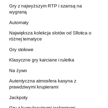
Gry z najwyższym RTP i szansą na
wygraną
Automaty
Największa kolekcja slotów od Sllotica o
różnej tematyce
Gry stołowe
Klasyczne gry karciane i ruletka
Na żywo
Autentyczna atmosfera kasyna z
prawdziwymi krupierami
Jackpoty
Gry z kumulacyjnymi jackpotami