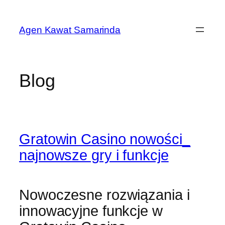
Skip
to
Agen Kawat Samarinda
content
Blog
Gratowin Casino nowości_
najnowsze gry i funkcje
Nowoczesne rozwiązania i
innowacyjne funkcje w