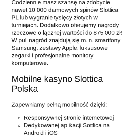
Codziennie masz szansę na zdobycie
nawet 10 000 darmowych spinów Slottica
PL lub wygranie tysięcy złotych w
turniejach. Dodatkowo oferujemy nagrody
rzeczowe o łącznej wartości do 875 000 zł!
W puli nagród znajdują się m.in. smartfony
Samsung, zestawy Apple, luksusowe
zegarki i profesjonalne monitory
komputerowe.
Mobilne kasyno Slottica
Polska
Zapewniamy pełną mobilność dzięki:
Responsywnej stronie internetowej
Dedykowanej aplikacji Sottlica na
Android i iOS