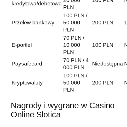
20 000
100 PLN
kredytowa/debetowa
PLN
100 PLN /
Przelew bankowy
50 000
200 PLN
1
PLN
70 PLN /
E-portfel
10 000
100 PLN
PLN
70 PLN / 4
Paysafecard
Niedostępna
000 PLN
100 PLN /
Kryptowaluty
50 000
200 PLN
PLN
Nagrody i wygrane w Casino
Online Slotica