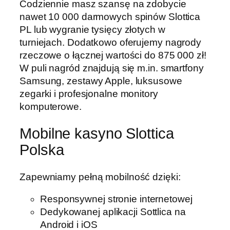
Codziennie masz szansę na zdobycie
nawet 10 000 darmowych spinów Slottica
PL lub wygranie tysięcy złotych w
turniejach. Dodatkowo oferujemy nagrody
rzeczowe o łącznej wartości do 875 000 zł!
W puli nagród znajdują się m.in. smartfony
Samsung, zestawy Apple, luksusowe
zegarki i profesjonalne monitory
komputerowe.
Mobilne kasyno Slottica
Polska
Zapewniamy pełną mobilność dzięki:
Responsywnej stronie internetowej
Dedykowanej aplikacji Sottlica na
Android i iOS