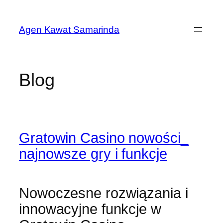
Skip
to
Agen Kawat Samarinda
content
Blog
Gratowin Casino nowości_
najnowsze gry i funkcje
Nowoczesne rozwiązania i
innowacyjne funkcje w