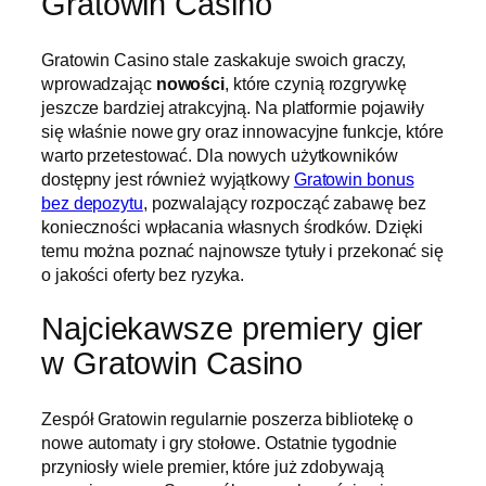
Gratowin Casino
Gratowin Casino stale zaskakuje swoich graczy,
wprowadzając
nowości
, które czynią rozgrywkę
jeszcze bardziej atrakcyjną. Na platformie pojawiły
się właśnie nowe gry oraz innowacyjne funkcje, które
warto przetestować. Dla nowych użytkowników
dostępny jest również wyjątkowy
Gratowin bonus
bez depozytu
, pozwalający rozpocząć zabawę bez
konieczności wpłacania własnych środków. Dzięki
temu można poznać najnowsze tytuły i przekonać się
o jakości oferty bez ryzyka.
Najciekawsze premiery gier
w Gratowin Casino
Zespół Gratowin regularnie poszerza bibliotekę o
nowe automaty i gry stołowe. Ostatnie tygodnie
przyniosły wiele premier, które już zdobywają