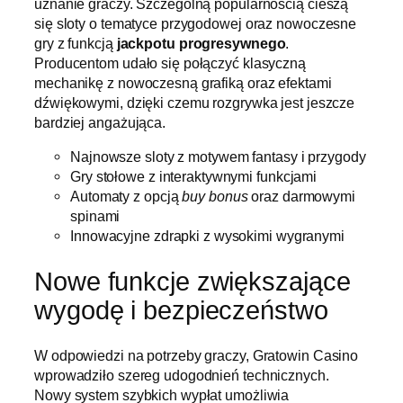
uznanie graczy. Szczególną popularnością cieszą
się sloty o tematyce przygodowej oraz nowoczesne
gry z funkcją
jackpotu progresywnego
.
Producentom udało się połączyć klasyczną
mechanikę z nowoczesną grafiką oraz efektami
dźwiękowymi, dzięki czemu rozgrywka jest jeszcze
bardziej angażująca.
Najnowsze sloty z motywem fantasy i przygody
Gry stołowe z interaktywnymi funkcjami
Automaty z opcją
buy bonus
oraz darmowymi
spinami
Innowacyjne zdrapki z wysokimi wygranymi
Nowe funkcje zwiększające
wygodę i bezpieczeństwo
W odpowiedzi na potrzeby graczy, Gratowin Casino
wprowadziło szereg udogodnień technicznych.
Nowy system szybkich wypłat umożliwia