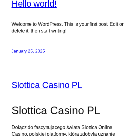
Hello world!
Welcome to WordPress. This is your first post. Edit or
delete it, then start writing!
January 25, 2025
Slottica Casino PL
Slottica Casino PL
Dołącz do fascynującego świata Slottica Online
Casino, polskiej platformy, która zdobyła uznanie