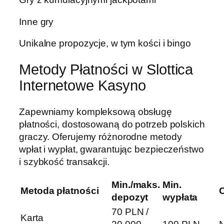
Inne gry
Unikalne propozycje, w tym kości i bingo
Metody Płatności w Slottica
Internetowe Kasyno
Zapewniamy kompleksową obsługę
płatności, dostosowaną do potrzeb polskich
graczy. Oferujemy różnorodne metody
wpłat i wypłat, gwarantując bezpieczeństwo
i szybkość transakcji.
Min./maks.
Min.
Metoda płatności
C
depozyt
wypłata
70 PLN /
Karta