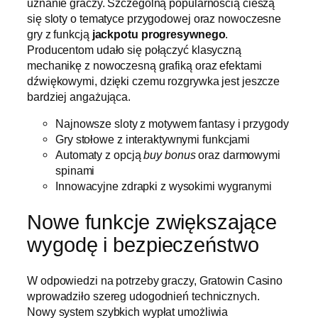
uznanie graczy. Szczególną popularnością cieszą
się sloty o tematyce przygodowej oraz nowoczesne
gry z funkcją
jackpotu progresywnego
.
Producentom udało się połączyć klasyczną
mechanikę z nowoczesną grafiką oraz efektami
dźwiękowymi, dzięki czemu rozgrywka jest jeszcze
bardziej angażująca.
Najnowsze sloty z motywem fantasy i przygody
Gry stołowe z interaktywnymi funkcjami
Automaty z opcją
buy bonus
oraz darmowymi
spinami
Innowacyjne zdrapki z wysokimi wygranymi
Nowe funkcje zwiększające
wygodę i bezpieczeństwo
W odpowiedzi na potrzeby graczy, Gratowin Casino
wprowadziło szereg udogodnień technicznych.
Nowy system szybkich wypłat umożliwia