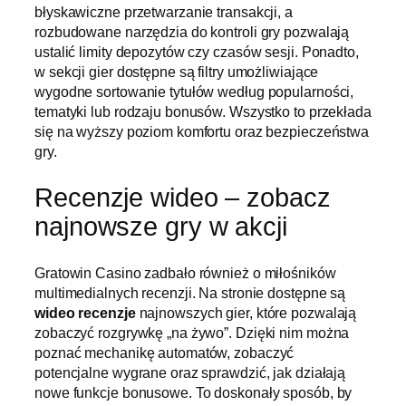
błyskawiczne przetwarzanie transakcji, a
rozbudowane narzędzia do kontroli gry pozwalają
ustalić limity depozytów czy czasów sesji. Ponadto,
w sekcji gier dostępne są filtry umożliwiające
wygodne sortowanie tytułów według popularności,
tematyki lub rodzaju bonusów. Wszystko to przekłada
się na wyższy poziom komfortu oraz bezpieczeństwa
gry.
Recenzje wideo – zobacz
najnowsze gry w akcji
Gratowin Casino zadbało również o miłośników
multimedialnych recenzji. Na stronie dostępne są
wideo recenzje
najnowszych gier, które pozwalają
zobaczyć rozgrywkę „na żywo”. Dzięki nim można
poznać mechanikę automatów, zobaczyć
potencjalne wygrane oraz sprawdzić, jak działają
nowe funkcje bonusowe. To doskonały sposób, by