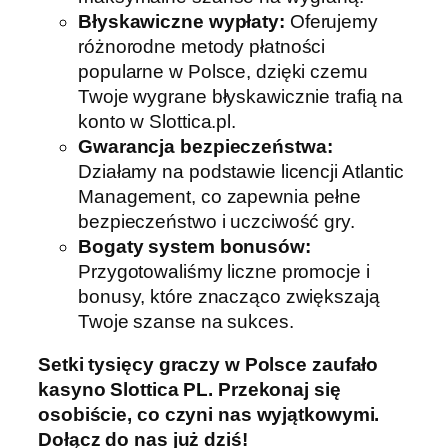
Błyskawiczne wypłaty:
Oferujemy
różnorodne metody płatności
popularne w Polsce, dzięki czemu
Twoje wygrane błyskawicznie trafią na
konto w Slottica.pl.
Gwarancja bezpieczeństwa:
Działamy na podstawie licencji Atlantic
Management, co zapewnia pełne
bezpieczeństwo i uczciwość gry.
Bogaty system bonusów:
Przygotowaliśmy liczne promocje i
bonusy, które znacząco zwiększają
Twoje szanse na sukces.
Setki tysięcy graczy w Polsce zaufało
kasyno Slottica PL. Przekonaj się
osobiście, co czyni nas wyjątkowymi.
Dołącz do nas już dziś!