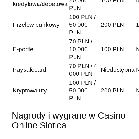
20 000
100 PLN
kredytowa/debetowa
PLN
100 PLN /
Przelew bankowy
50 000
200 PLN
1
PLN
70 PLN /
E-portfel
10 000
100 PLN
PLN
70 PLN / 4
Paysafecard
Niedostępna
000 PLN
100 PLN /
Kryptowaluty
50 000
200 PLN
PLN
Nagrody i wygrane w Casino
Online Slotica