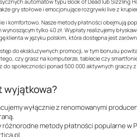
klasycznych automatów typu Book of Dead lub Sizzling 
że gry stołowe i emocjonujące rozgrywki live z krupie
e i komfortowo. Nasze metody płatności obejmują popular
 wynoszącym tylko 40 zł. Wypłaty realizujemy błyskawi
klienta w języku polskim, która dostępna jest zarówno 
 dostęp do ekskluzywnych promocji, w tym bonusu powi
d tego, czy grasz na komputerze, tablecie czy smartfon
cz do społeczności ponad 500 000 aktywnych graczy z
st wyjątkowa?
cujemy wyłącznie z renomowanymi producent
raną.
 różnorodne metody płatności popularne w P
tica.pl.