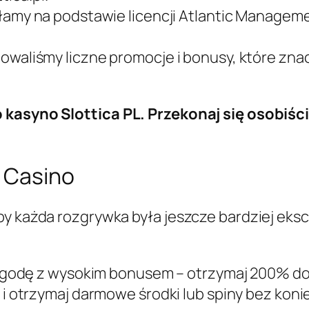
łamy na podstawie licencji Atlantic Managem
owaliśmy liczne promocje i bonusy, które zna
o kasyno Slottica PL. Przekonaj się osobiś
 Casino
by każda rozgrywka była jeszcze bardziej eks
godę z wysokim bonusem – otrzymaj 200% do 1
i otrzymaj darmowe środki lub spiny bez koni