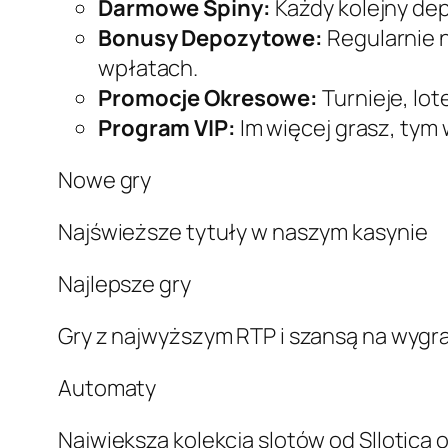
Darmowe Spiny:
Każdy kolejny de
Bonusy Depozytowe:
Regularnie n
wpłatach.
Promocje Okresowe:
Turnieje, lot
Program VIP:
Im więcej grasz, tym
Nowe gry
Najświeższe tytuły w naszym kasynie
Najlepsze gry
Gry z najwyższym RTP i szansą na wygr
Automaty
Największa kolekcja slotów od Sllotica 