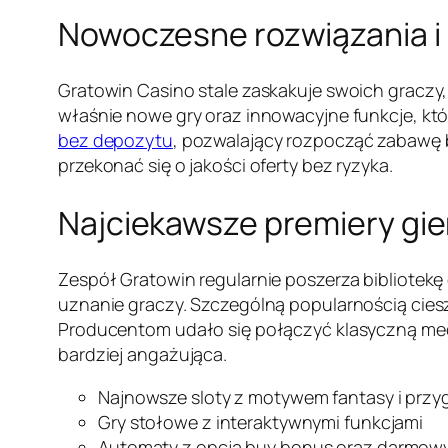
Nowoczesne rozwiązania i 
Gratowin Casino stale zaskakuje swoich gracz
właśnie nowe gry oraz innowacyjne funkcje, k
bez depozytu
, pozwalający rozpocząć zabawę 
przekonać się o jakości oferty bez ryzyka.
Najciekawsze premiery gie
Zespół Gratowin regularnie poszerza bibliotekę 
uznanie graczy. Szczególną popularnością cies
Producentom udało się połączyć klasyczną mec
bardziej angażująca.
Najnowsze sloty z motywem fantasy i przy
Gry stołowe z interaktywnymi funkcjami
Automaty z opcją
buy bonus
oraz darmowy