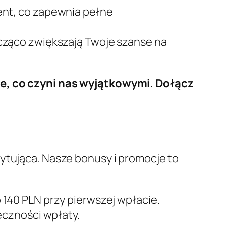
ent, co zapewnia pełne
cząco zwiększają Twoje szanse na
cie, co czyni nas wyjątkowymi. Dołącz
cytująca. Nasze bonusy i promocje to
40 PLN przy pierwszej wpłacie.
eczności wpłaty.