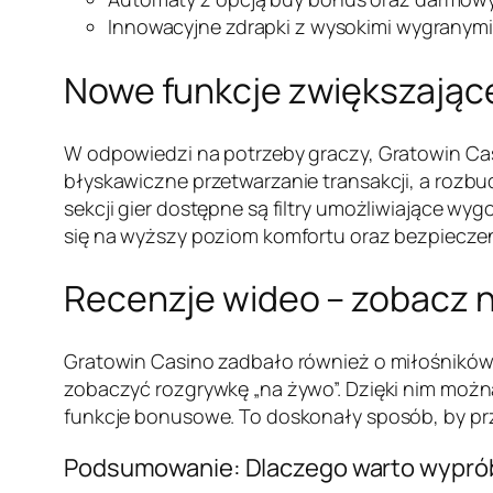
Innowacyjne zdrapki z wysokimi wygranymi
Nowe funkcje zwiększając
W odpowiedzi na potrzeby graczy, Gratowin Ca
błyskawiczne przetwarzanie transakcji, a rozbu
sekcji gier dostępne są filtry umożliwiające w
się na wyższy poziom komfortu oraz bezpieczeń
Recenzje wideo – zobacz n
Gratowin Casino zadbało również o miłośników 
zobaczyć rozgrywkę „na żywo”. Dzięki nim moż
funkcje bonusowe. To doskonały sposób, by pr
Podsumowanie: Dlaczego warto wypró