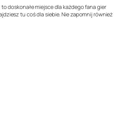
o
to doskonałe miejsce dla każdego fana gier
jdziesz tu coś dla siebie. Nie zapomnij również