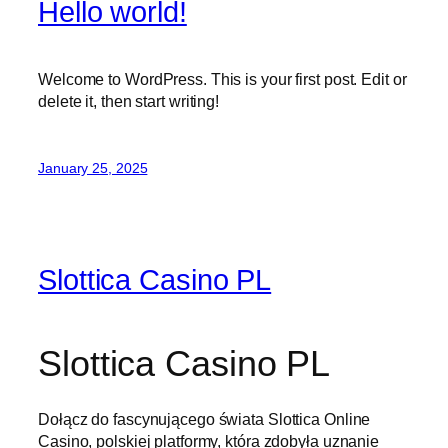
Hello world!
Welcome to WordPress. This is your first post. Edit or
delete it, then start writing!
January 25, 2025
Slottica Casino PL
Slottica Casino PL
Dołącz do fascynującego świata Slottica Online
Casino, polskiej platformy, która zdobyła uznanie