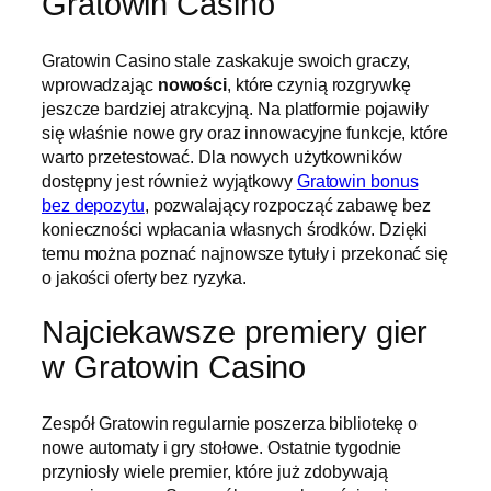
Gratowin Casino
Gratowin Casino stale zaskakuje swoich graczy,
wprowadzając
nowości
, które czynią rozgrywkę
jeszcze bardziej atrakcyjną. Na platformie pojawiły
się właśnie nowe gry oraz innowacyjne funkcje, które
warto przetestować. Dla nowych użytkowników
dostępny jest również wyjątkowy
Gratowin bonus
bez depozytu
, pozwalający rozpocząć zabawę bez
konieczności wpłacania własnych środków. Dzięki
temu można poznać najnowsze tytuły i przekonać się
o jakości oferty bez ryzyka.
Najciekawsze premiery gier
w Gratowin Casino
Zespół Gratowin regularnie poszerza bibliotekę o
nowe automaty i gry stołowe. Ostatnie tygodnie
przyniosły wiele premier, które już zdobywają