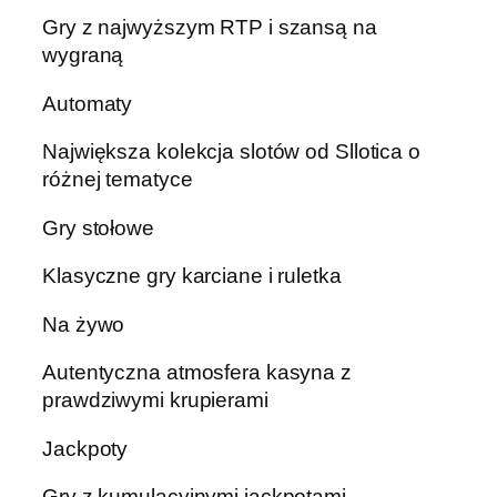
Gry z najwyższym RTP i szansą na
wygraną
Automaty
Największa kolekcja slotów od Sllotica o
różnej tematyce
Gry stołowe
Klasyczne gry karciane i ruletka
Na żywo
Autentyczna atmosfera kasyna z
prawdziwymi krupierami
Jackpoty
Gry z kumulacyjnymi jackpotami