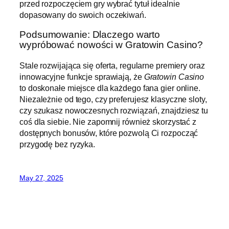
przed rozpoczęciem gry wybrać tytuł idealnie
dopasowany do swoich oczekiwań.
Podsumowanie: Dlaczego warto
wypróbować nowości w Gratowin Casino?
Stale rozwijająca się oferta, regularne premiery oraz
innowacyjne funkcje sprawiają, że
Gratowin Casino
to doskonałe miejsce dla każdego fana gier online.
Niezależnie od tego, czy preferujesz klasyczne sloty,
czy szukasz nowoczesnych rozwiązań, znajdziesz tu
coś dla siebie. Nie zapomnij również skorzystać z
dostępnych bonusów, które pozwolą Ci rozpocząć
przygodę bez ryzyka.
May 27, 2025