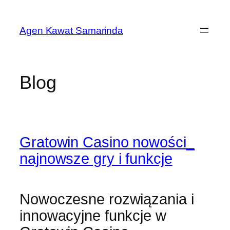
Skip
to
Agen Kawat Samarinda
content
Blog
Gratowin Casino nowości_
najnowsze gry i funkcje
Nowoczesne rozwiązania i
innowacyjne funkcje w