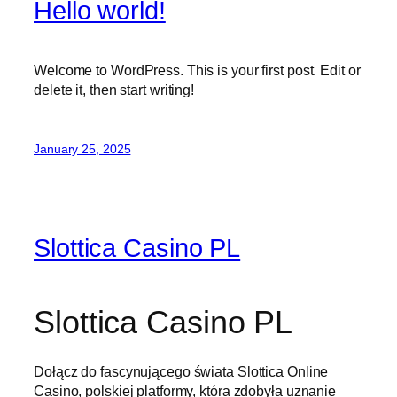
Hello world!
Welcome to WordPress. This is your first post. Edit or
delete it, then start writing!
January 25, 2025
Slottica Casino PL
Slottica Casino PL
Dołącz do fascynującego świata Slottica Online
Casino, polskiej platformy, która zdobyła uznanie