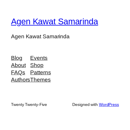
Agen Kawat Samarinda
Agen Kawat Samarinda
Blog
Events
About
Shop
FAQs
Patterns
Authors
Themes
Twenty Twenty-Five
Designed with
WordPress