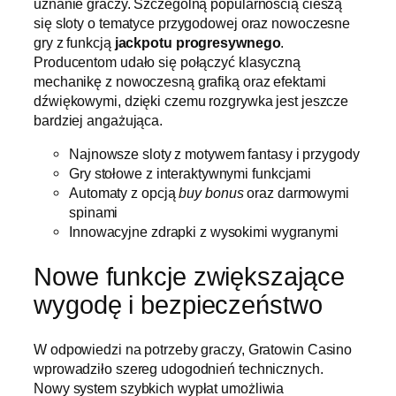
uznanie graczy. Szczególną popularnością cieszą
się sloty o tematyce przygodowej oraz nowoczesne
gry z funkcją
jackpotu progresywnego
.
Producentom udało się połączyć klasyczną
mechanikę z nowoczesną grafiką oraz efektami
dźwiękowymi, dzięki czemu rozgrywka jest jeszcze
bardziej angażująca.
Najnowsze sloty z motywem fantasy i przygody
Gry stołowe z interaktywnymi funkcjami
Automaty z opcją
buy bonus
oraz darmowymi
spinami
Innowacyjne zdrapki z wysokimi wygranymi
Nowe funkcje zwiększające
wygodę i bezpieczeństwo
W odpowiedzi na potrzeby graczy, Gratowin Casino
wprowadziło szereg udogodnień technicznych.
Nowy system szybkich wypłat umożliwia