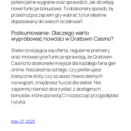
potencjalne wygrane oraz sprawdzić, jak działają
nowe funkcje bonusowe. To doskonały sposób, by
przed rozpoczęciem gry wybrać tytuł idealnie
dopasowany do swoich oczekiwań.
Podsumowanie: Dlaczego warto
wypróbować nowości w Gratowin Casino?
Stale rozwijająca się oferta, regularne premiery
oraz innowacyjne funkcje sprawiają, że
Gratowin
Casino
to doskonałe miejsce dla każdego fana gier
online. Niezależnie od tego, czy preferujesz
klasyczne sloty, czy szukasz nowoczesnych
rozwiązań, znajdziesz tu coś dla siebie. Nie
zapomnij również skorzystać z dostępnych
bonusów, które pozwolą Ci rozpocząć przygodę bez
ryzyka.
May 27, 2025