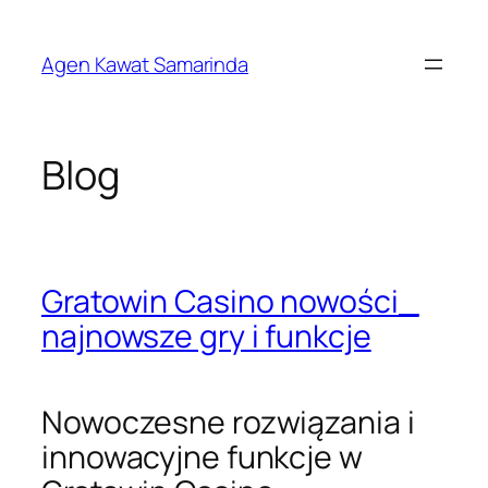
Skip
to
Agen Kawat Samarinda
content
Blog
Gratowin Casino nowości_
najnowsze gry i funkcje
Nowoczesne rozwiązania i
innowacyjne funkcje w