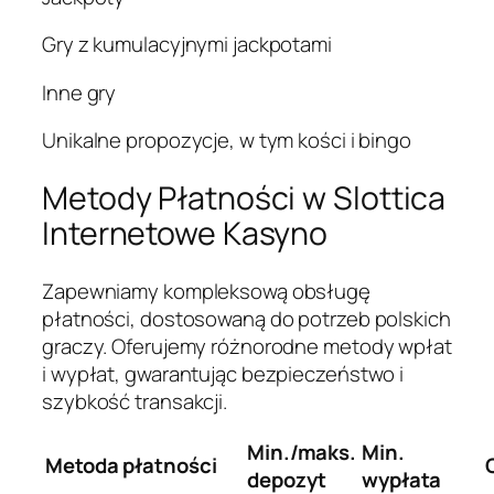
Gry z kumulacyjnymi jackpotami
Inne gry
Unikalne propozycje, w tym kości i bingo
Metody Płatności w Slottica
Internetowe Kasyno
Zapewniamy kompleksową obsługę
płatności, dostosowaną do potrzeb polskich
graczy. Oferujemy różnorodne metody wpłat
i wypłat, gwarantując bezpieczeństwo i
szybkość transakcji.
Min./maks.
Min.
Metoda płatności
depozyt
wypłata