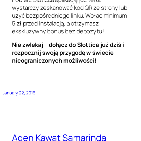
wystarczy zeskanować kod QR ze strony lub
użyć bezpośredniego linku. Wpłać minimum
5 zł przed instalacją, a otrzymasz
ekskluzywny bonus bez depozytu!
Nie zwlekaj – dołącz do Slottica już dziś i
rozpocznij swoją przygodę w świecie
nieograniczonych możliwości!
January 22, 2016
Agen Kawat Samarinda