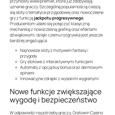
przyniosły wiele premier, które już zdobywają
uznanie graczy. Szczególną popularnością cieszą
się sloty o tematyce przygodowej oraz nowoczesne
gry z funkcją
jackpotu progresywnego
.
Producentom udało się połączyć klasyczną
mechanikę z nowoczesną grafiką oraz efektami
dźwiękowymi, dzięki czemu rozgrywka jest jeszcze
bardziej angażująca.
Najnowsze sloty z motywem fantasy i
przygody
Gry stołowe z interaktywnymi funkcjami
Automaty z opcją
buy bonus
oraz darmowymi
spinami
Innowacyjne zdrapki z wysokimi wygranymi
Nowe funkcje zwiększające
wygodę i bezpieczeństwo
W odpowiedzi na potrzeby graczy, Gratowin Casino