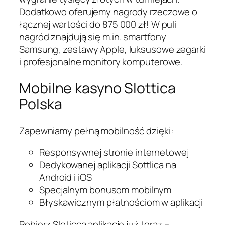
Dodatkowo oferujemy nagrody rzeczowe o
łącznej wartości do 875 000 zł! W puli
nagród znajdują się m.in. smartfony
Samsung, zestawy Apple, luksusowe zegarki
i profesjonalne monitory komputerowe.
Mobilne kasyno Slottica
Polska
Zapewniamy pełną mobilność dzięki:
Responsywnej stronie internetowej
Dedykowanej aplikacji Sottlica na
Android i iOS
Specjalnym bonusom mobilnym
Błyskawicznym płatnościom w aplikacji
Pobierz Sloticca aplikację już teraz –