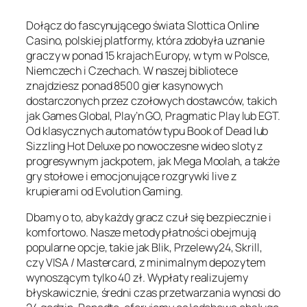
Dołącz do fascynującego świata Slottica Online
Casino, polskiej platformy, która zdobyła uznanie
graczy w ponad 15 krajach Europy, w tym w Polsce,
Niemczech i Czechach. W naszej bibliotece
znajdziesz ponad 8500 gier kasynowych
dostarczonych przez czołowych dostawców, takich
jak Games Global, Play’n GO, Pragmatic Play lub EGT.
Od klasycznych automatów typu Book of Dead lub
Sizzling Hot Deluxe po nowoczesne wideo sloty z
progresywnym jackpotem, jak Mega Moolah, a także
gry stołowe i emocjonujące rozgrywki live z
krupierami od Evolution Gaming.
Dbamy o to, aby każdy gracz czuł się bezpiecznie i
komfortowo. Nasze metody płatności obejmują
popularne opcje, takie jak Blik, Przelewy24, Skrill,
czy VISA / Mastercard, z minimalnym depozytem
wynoszącym tylko 40 zł. Wypłaty realizujemy
błyskawicznie, średni czas przetwarzania wynosi do