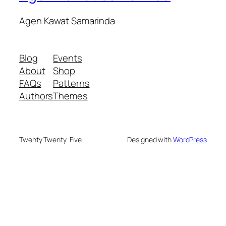
Agen Kawat Samarinda
Blog
Events
About
Shop
FAQs
Patterns
Authors
Themes
Twenty Twenty-Five
Designed with
WordPress