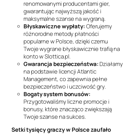
renomowanymi producentami gier,
gwarantując najwyższą jakość i
maksymalne szanse na wygraną.
Błyskawiczne wypłaty:
Oferujemy
różnorodne metody płatności
popularne w Polsce, dzięki czemu
Twoje wygrane błyskawicznie trafią na
konto w Slottica.pl.
Gwarancja bezpieczeństwa:
Działamy
na podstawie licencji Atlantic
Management, co zapewnia pełne
bezpieczeństwo i uczciwość gry.
Bogaty system bonusów:
Przygotowaliśmy liczne promocje i
bonusy, które znacząco zwiększają
Twoje szanse na sukces.
Setki tysięcy graczy w Polsce zaufało