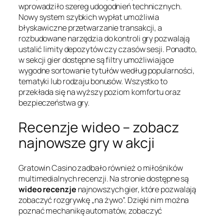
wprowadziło szereg udogodnień technicznych.
Nowy system szybkich wypłat umożliwia
błyskawiczne przetwarzanie transakcji, a
rozbudowane narzędzia do kontroli gry pozwalają
ustalić limity depozytów czy czasów sesji. Ponadto,
w sekcji gier dostępne są filtry umożliwiające
wygodne sortowanie tytułów według popularności,
tematyki lub rodzaju bonusów. Wszystko to
przekłada się na wyższy poziom komfortu oraz
bezpieczeństwa gry.
Recenzje wideo – zobacz
najnowsze gry w akcji
Gratowin Casino zadbało również o miłośników
multimedialnych recenzji. Na stronie dostępne są
wideo recenzje
najnowszych gier, które pozwalają
zobaczyć rozgrywkę „na żywo”. Dzięki nim można
poznać mechanikę automatów, zobaczyć