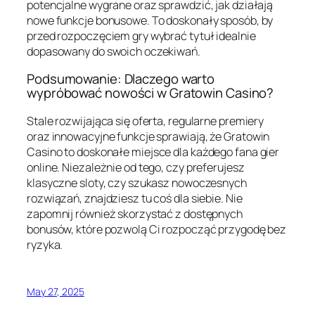
potencjalne wygrane oraz sprawdzić, jak działają
nowe funkcje bonusowe. To doskonały sposób, by
przed rozpoczęciem gry wybrać tytuł idealnie
dopasowany do swoich oczekiwań.
Podsumowanie: Dlaczego warto
wypróbować nowości w Gratowin Casino?
Stale rozwijająca się oferta, regularne premiery
oraz innowacyjne funkcje sprawiają, że
Gratowin
Casino
to doskonałe miejsce dla każdego fana gier
online. Niezależnie od tego, czy preferujesz
klasyczne sloty, czy szukasz nowoczesnych
rozwiązań, znajdziesz tu coś dla siebie. Nie
zapomnij również skorzystać z dostępnych
bonusów, które pozwolą Ci rozpocząć przygodę bez
ryzyka.
May 27, 2025