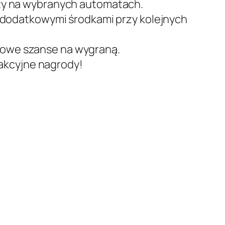
ty na wybranych automatach.
 dodatkowymi środkami przy kolejnych
i nowe szanse na wygraną.
akcyjne nagrody!