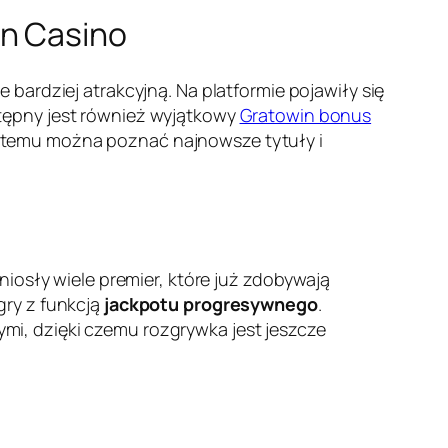
in Casino
e bardziej atrakcyjną. Na platformie pojawiły się
tępny jest również wyjątkowy
Gratowin bonus
 temu można poznać najnowsze tytuły i
iosły wiele premier, które już zdobywają
gry z funkcją
jackpotu progresywnego
.
i, dzięki czemu rozgrywka jest jeszcze