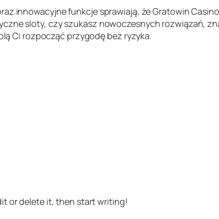
 oraz innowacyjne funkcje sprawiają, że
Gratowin Casin
asyczne sloty, czy szukasz nowoczesnych rozwiązań, zna
lą Ci rozpocząć przygodę bez ryzyka.
t or delete it, then start writing!