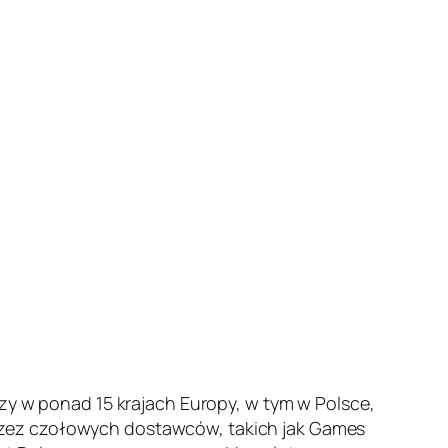
czy w ponad 15 krajach Europy, w tym w Polsce,
rzez czołowych dostawców, takich jak Games