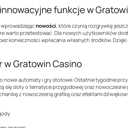
innowacyjne funkcje w Gratow
y, wprowadzając
nowości
, które czynią rozgrywkę jeszcz
tóre warto przetestować. Dla nowych użytkowników dos
bez konieczności wpłacania własnych środków. Dzięki
r w Gratowin Casino
o nowe automaty i gry stołowe. Ostatnie tygodnie przyn
zą się sloty o tematyce przygodowej oraz nowoczesne 
hanikę z nowoczesną grafiką oraz efektami dźwiękowym
gody
mi spinami