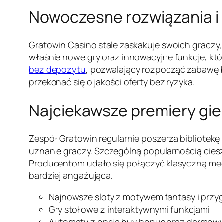
Nowoczesne rozwiązania i 
Gratowin Casino stale zaskakuje swoich gracz
właśnie nowe gry oraz innowacyjne funkcje, k
bez depozytu
, pozwalający rozpocząć zabawę 
przekonać się o jakości oferty bez ryzyka.
Najciekawsze premiery gie
Zespół Gratowin regularnie poszerza bibliotekę 
uznanie graczy. Szczególną popularnością cies
Producentom udało się połączyć klasyczną mec
bardziej angażująca.
Najnowsze sloty z motywem fantasy i przy
Gry stołowe z interaktywnymi funkcjami
Automaty z opcją
buy bonus
oraz darmowy