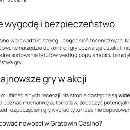
e wygodę i bezpieczeństwo
sino wprowadziło szereg udogodnień technicznych. N
dowane narzędzia do kontroli gry pozwalają ustalić lim
ygodne sortowanie tytułów według popularności, tematy
stwa gry.
ajnowsze gry w akcji
multimedialnych recenzji. Na stronie dostępne są
wide
na poznać mechanikę automatów, zobaczyć potencjalne
zed rozpoczęciem gry wybrać tytuł idealnie dopasowa
bować nowości w Gratowin Casino?