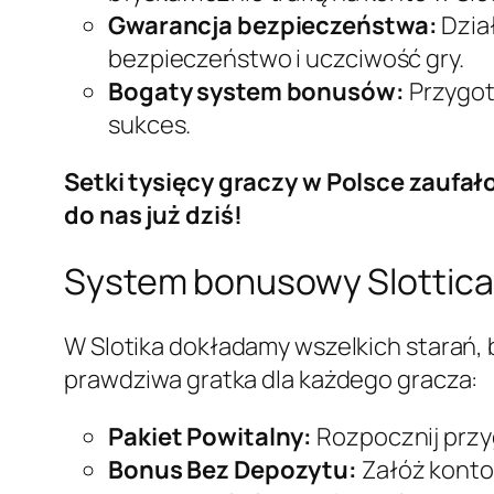
Gwarancja bezpieczeństwa:
Dzia
bezpieczeństwo i uczciwość gry.
Bogaty system bonusów:
Przygot
sukces.
Setki tysięcy graczy w Polsce zaufał
do nas już dziś!
System bonusowy Slottica
W Slotika dokładamy wszelkich starań, 
prawdziwa gratka dla każdego gracza:
Pakiet Powitalny:
Rozpocznij przy
Bonus Bez Depozytu:
Załóż konto 