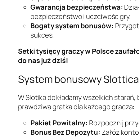
Gwarancja bezpieczeństwa:
Dzia
bezpieczeństwo i uczciwość gry.
Bogaty system bonusów:
Przygot
sukces.
Setki tysięcy graczy w Polsce zaufał
do nas już dziś!
System bonusowy Slottica
W Slotika dokładamy wszelkich starań, 
prawdziwa gratka dla każdego gracza:
Pakiet Powitalny:
Rozpocznij przy
Bonus Bez Depozytu:
Załóż konto 