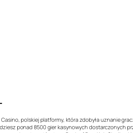
L
 Casino, polskiej platformy, która zdobyła uznanie gra
ajdziesz ponad 8500 gier kasynowych dostarczonych p