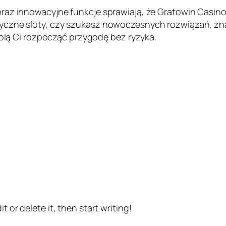
 oraz innowacyjne funkcje sprawiają, że
Gratowin Casin
asyczne sloty, czy szukasz nowoczesnych rozwiązań, zna
lą Ci rozpocząć przygodę bez ryzyka.
t or delete it, then start writing!