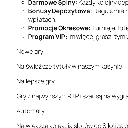
Darmowe Spiny:
Każdy kolejny de
Bonusy Depozytowe:
Regularnie n
wpłatach.
Promocje Okresowe:
Turnieje, lot
Program VIP:
Im więcej grasz, tym
Nowe gry
Najświeższe tytuły w naszym kasynie
Najlepsze gry
Gry z najwyższym RTP i szansą na wygr
Automaty
Największa kolekcja slotów od Sllotica 