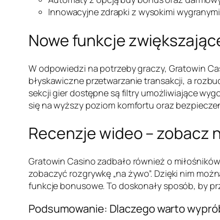
Innowacyjne zdrapki z wysokimi wygranymi
Nowe funkcje zwiększając
W odpowiedzi na potrzeby graczy, Gratowin Ca
błyskawiczne przetwarzanie transakcji, a rozbu
sekcji gier dostępne są filtry umożliwiające w
się na wyższy poziom komfortu oraz bezpieczeń
Recenzje wideo – zobacz n
Gratowin Casino zadbało również o miłośników 
zobaczyć rozgrywkę „na żywo”. Dzięki nim moż
funkcje bonusowe. To doskonały sposób, by pr
Podsumowanie: Dlaczego warto wypró