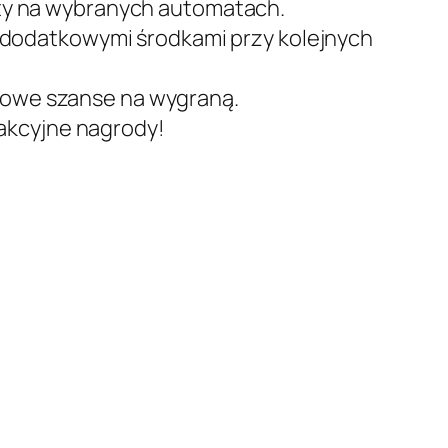
ty na wybranych automatach.
 dodatkowymi środkami przy kolejnych
i nowe szanse na wygraną.
akcyjne nagrody!