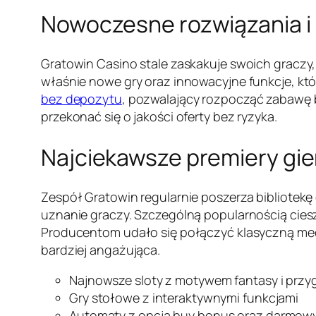
Nowoczesne rozwiązania i 
Gratowin Casino stale zaskakuje swoich gracz
właśnie nowe gry oraz innowacyjne funkcje, k
bez depozytu
, pozwalający rozpocząć zabawę 
przekonać się o jakości oferty bez ryzyka.
Najciekawsze premiery gie
Zespół Gratowin regularnie poszerza bibliotekę 
uznanie graczy. Szczególną popularnością cies
Producentom udało się połączyć klasyczną mec
bardziej angażująca.
Najnowsze sloty z motywem fantasy i przy
Gry stołowe z interaktywnymi funkcjami
Automaty z opcją
buy bonus
oraz darmowy