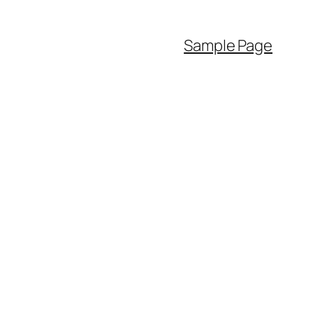
Sample Page