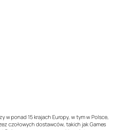
czy w ponad 15 krajach Europy, w tym w Polsce,
rzez czołowych dostawców, takich jak Games