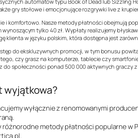
klasycznych automatów typu Book of Dead lub Sizzling 
że gry stołowe i emocjonujące rozgrywki live z krupie
e i komfortowo. Nasze metody płatności obejmują popular
 wynoszącym tylko 40 zł. Wypłaty realizujemy błyskawi
klienta w języku polskim, która dostępna jest zarówno 
 dostęp do ekskluzywnych promocji, w tym bonusu powi
d tego, czy grasz na komputerze, tablecie czy smartfon
cz do społeczności ponad 500 000 aktywnych graczy z
st wyjątkowa?
cujemy wyłącznie z renomowanymi producent
raną.
 różnorodne metody płatności popularne w P
tica.pl.