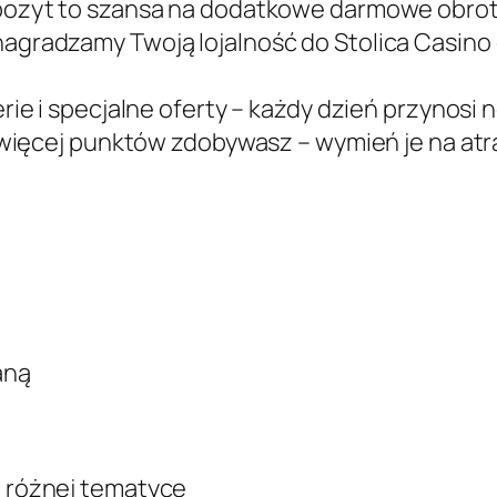
pozyt to szansa na dodatkowe darmowe obro
agradzamy Twoją lojalność do Stolica Casino
erie i specjalne oferty – każdy dzień przynos
 więcej punktów zdobywasz – wymień je na atr
aną
o różnej tematyce