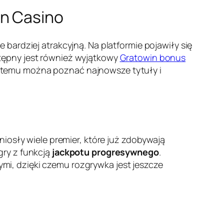
in Casino
e bardziej atrakcyjną. Na platformie pojawiły się
tępny jest również wyjątkowy
Gratowin bonus
 temu można poznać najnowsze tytuły i
iosły wiele premier, które już zdobywają
gry z funkcją
jackpotu progresywnego
.
i, dzięki czemu rozgrywka jest jeszcze