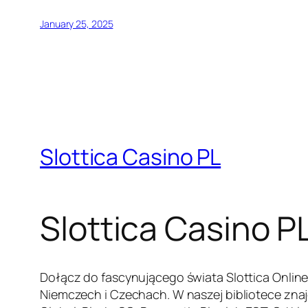
January 25, 2025
Slottica Casino PL
Slottica Casino P
Dołącz do fascynującego świata Slottica Online
Niemczech i Czechach. W naszej bibliotece zn