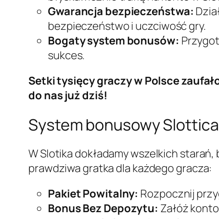
Gwarancja bezpieczeństwa:
Dzia
bezpieczeństwo i uczciwość gry.
Bogaty system bonusów:
Przygot
sukces.
Setki tysięcy graczy w Polsce zaufał
do nas już dziś!
System bonusowy Slottica
W Slotika dokładamy wszelkich starań, 
prawdziwa gratka dla każdego gracza:
Pakiet Powitalny:
Rozpocznij przy
Bonus Bez Depozytu:
Załóż konto 