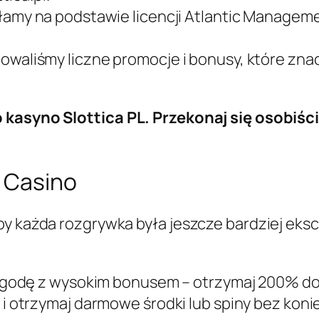
łamy na podstawie licencji Atlantic Managem
owaliśmy liczne promocje i bonusy, które zna
o kasyno Slottica PL. Przekonaj się osobiś
 Casino
by każda rozgrywka była jeszcze bardziej eks
godę z wysokim bonusem – otrzymaj 200% do 1
i otrzymaj darmowe środki lub spiny bez koni