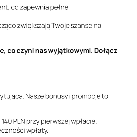
ent, co zapewnia pełne
cząco zwiększają Twoje szanse na
cie, co czyni nas wyjątkowymi. Dołącz
cytująca. Nasze bonusy i promocje to
40 PLN przy pierwszej wpłacie.
eczności wpłaty.