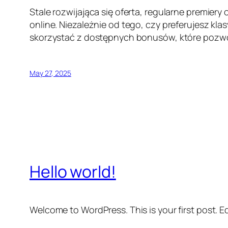
Stale rozwijająca się oferta, regularne premiery
online. Niezależnie od tego, czy preferujesz kl
skorzystać z dostępnych bonusów, które pozwo
May 27, 2025
Hello world!
Welcome to WordPress. This is your first post. Edi