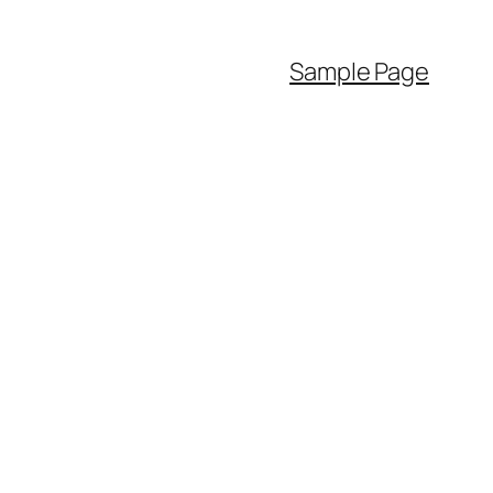
Sample Page