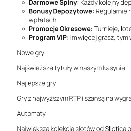
Darmowe Spiny:
Każdy kolejny de
Bonusy Depozytowe:
Regularnie n
wpłatach.
Promocje Okresowe:
Turnieje, lot
Program VIP:
Im więcej grasz, tym
Nowe gry
Najświeższe tytuły w naszym kasynie
Najlepsze gry
Gry z najwyższym RTP i szansą na wygr
Automaty
Największa kolekcja slotów od Sllotica 