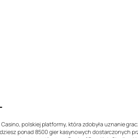
L
 Casino, polskiej platformy, która zdobyła uznanie gra
ajdziesz ponad 8500 gier kasynowych dostarczonych p