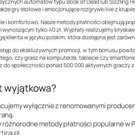
klasycznych automatów typu Book of Dead lub Sizzling 
że gry stołowe i emocjonujące rozgrywki live z krupie
e i komfortowo. Nasze metody płatności obejmują popular
 wynoszącym tylko 40 zł. Wypłaty realizujemy błyskawi
klienta w języku polskim, która dostępna jest zarówno 
 dostęp do ekskluzywnych promocji, w tym bonusu powi
d tego, czy grasz na komputerze, tablecie czy smartfon
cz do społeczności ponad 500 000 aktywnych graczy z
st wyjątkowa?
cujemy wyłącznie z renomowanymi producent
raną.
 różnorodne metody płatności popularne w P
tica.pl.