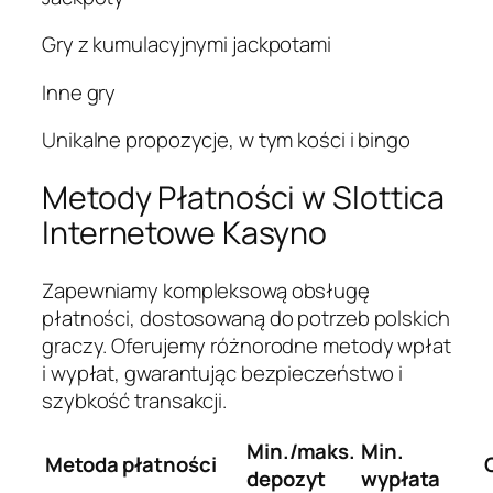
Gry z kumulacyjnymi jackpotami
Inne gry
Unikalne propozycje, w tym kości i bingo
Metody Płatności w Slottica
Internetowe Kasyno
Zapewniamy kompleksową obsługę
płatności, dostosowaną do potrzeb polskich
graczy. Oferujemy różnorodne metody wpłat
i wypłat, gwarantując bezpieczeństwo i
szybkość transakcji.
Min./maks.
Min.
Metoda płatności
depozyt
wypłata