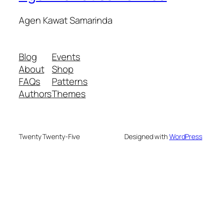
Agen Kawat Samarinda
Blog
Events
About
Shop
FAQs
Patterns
Authors
Themes
Twenty Twenty-Five
Designed with
WordPress