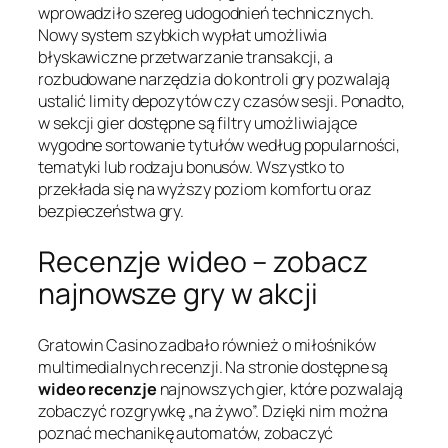
wprowadziło szereg udogodnień technicznych.
Nowy system szybkich wypłat umożliwia
błyskawiczne przetwarzanie transakcji, a
rozbudowane narzędzia do kontroli gry pozwalają
ustalić limity depozytów czy czasów sesji. Ponadto,
w sekcji gier dostępne są filtry umożliwiające
wygodne sortowanie tytułów według popularności,
tematyki lub rodzaju bonusów. Wszystko to
przekłada się na wyższy poziom komfortu oraz
bezpieczeństwa gry.
Recenzje wideo – zobacz
najnowsze gry w akcji
Gratowin Casino zadbało również o miłośników
multimedialnych recenzji. Na stronie dostępne są
wideo recenzje
najnowszych gier, które pozwalają
zobaczyć rozgrywkę „na żywo”. Dzięki nim można
poznać mechanikę automatów, zobaczyć