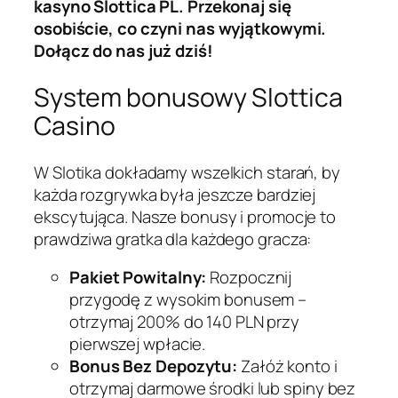
kasyno Slottica PL. Przekonaj się
osobiście, co czyni nas wyjątkowymi.
Dołącz do nas już dziś!
System bonusowy Slottica
Casino
W Slotika dokładamy wszelkich starań, by
każda rozgrywka była jeszcze bardziej
ekscytująca. Nasze bonusy i promocje to
prawdziwa gratka dla każdego gracza:
Pakiet Powitalny:
Rozpocznij
przygodę z wysokim bonusem –
otrzymaj 200% do 140 PLN przy
pierwszej wpłacie.
Bonus Bez Depozytu:
Załóż konto i
otrzymaj darmowe środki lub spiny bez