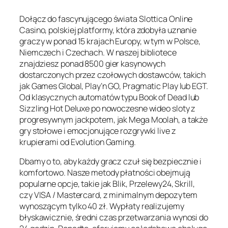
Dołącz do fascynującego świata Slottica Online
Casino, polskiej platformy, która zdobyła uznanie
graczy w ponad 15 krajach Europy, w tym w Polsce,
Niemczech i Czechach. W naszej bibliotece
znajdziesz ponad 8500 gier kasynowych
dostarczonych przez czołowych dostawców, takich
jak Games Global, Play’n GO, Pragmatic Play lub EGT.
Od klasycznych automatów typu Book of Dead lub
Sizzling Hot Deluxe po nowoczesne wideo sloty z
progresywnym jackpotem, jak Mega Moolah, a także
gry stołowe i emocjonujące rozgrywki live z
krupierami od Evolution Gaming.
Dbamy o to, aby każdy gracz czuł się bezpiecznie i
komfortowo. Nasze metody płatności obejmują
popularne opcje, takie jak Blik, Przelewy24, Skrill,
czy VISA / Mastercard, z minimalnym depozytem
wynoszącym tylko 40 zł. Wypłaty realizujemy
błyskawicznie, średni czas przetwarzania wynosi do