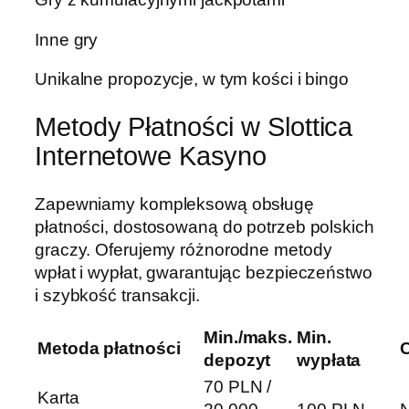
Inne gry
Unikalne propozycje, w tym kości i bingo
Metody Płatności w Slottica
Internetowe Kasyno
Zapewniamy kompleksową obsługę
płatności, dostosowaną do potrzeb polskich
graczy. Oferujemy różnorodne metody
wpłat i wypłat, gwarantując bezpieczeństwo
i szybkość transakcji.
Min./maks.
Min.
Metoda płatności
C
depozyt
wypłata
70 PLN /
Karta