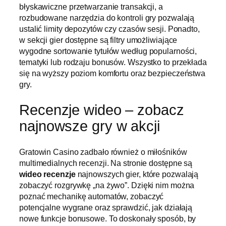
błyskawiczne przetwarzanie transakcji, a
rozbudowane narzędzia do kontroli gry pozwalają
ustalić limity depozytów czy czasów sesji. Ponadto,
w sekcji gier dostępne są filtry umożliwiające
wygodne sortowanie tytułów według popularności,
tematyki lub rodzaju bonusów. Wszystko to przekłada
się na wyższy poziom komfortu oraz bezpieczeństwa
gry.
Recenzje wideo – zobacz
najnowsze gry w akcji
Gratowin Casino zadbało również o miłośników
multimedialnych recenzji. Na stronie dostępne są
wideo recenzje
najnowszych gier, które pozwalają
zobaczyć rozgrywkę „na żywo”. Dzięki nim można
poznać mechanikę automatów, zobaczyć
potencjalne wygrane oraz sprawdzić, jak działają
nowe funkcje bonusowe. To doskonały sposób, by