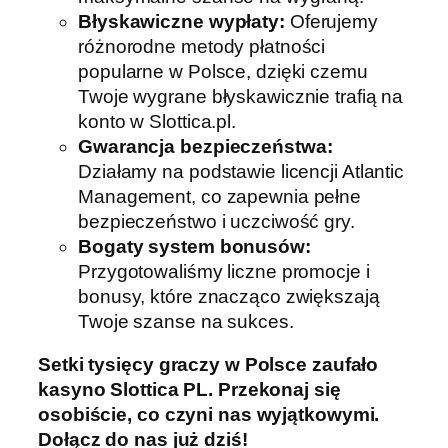
Błyskawiczne wypłaty:
Oferujemy
różnorodne metody płatności
popularne w Polsce, dzięki czemu
Twoje wygrane błyskawicznie trafią na
konto w Slottica.pl.
Gwarancja bezpieczeństwa:
Działamy na podstawie licencji Atlantic
Management, co zapewnia pełne
bezpieczeństwo i uczciwość gry.
Bogaty system bonusów:
Przygotowaliśmy liczne promocje i
bonusy, które znacząco zwiększają
Twoje szanse na sukces.
Setki tysięcy graczy w Polsce zaufało
kasyno Slottica PL. Przekonaj się
osobiście, co czyni nas wyjątkowymi.
Dołącz do nas już dziś!