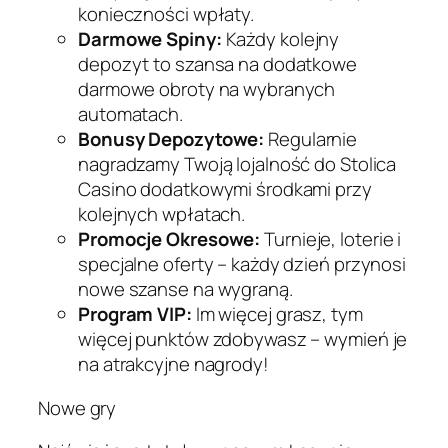
konieczności wpłaty.
Darmowe Spiny:
Każdy kolejny
depozyt to szansa na dodatkowe
darmowe obroty na wybranych
automatach.
Bonusy Depozytowe:
Regularnie
nagradzamy Twoją lojalność do Stolica
Casino dodatkowymi środkami przy
kolejnych wpłatach.
Promocje Okresowe:
Turnieje, loterie i
specjalne oferty – każdy dzień przynosi
nowe szanse na wygraną.
Program VIP:
Im więcej grasz, tym
więcej punktów zdobywasz – wymień je
na atrakcyjne nagrody!
Nowe gry