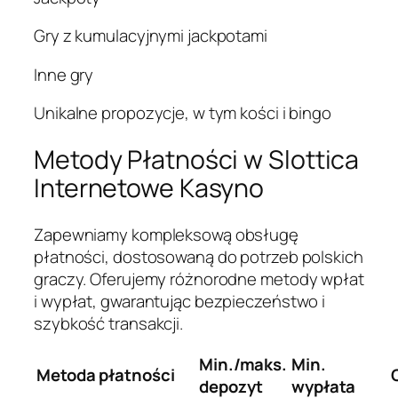
Gry z kumulacyjnymi jackpotami
Inne gry
Unikalne propozycje, w tym kości i bingo
Metody Płatności w Slottica
Internetowe Kasyno
Zapewniamy kompleksową obsługę
płatności, dostosowaną do potrzeb polskich
graczy. Oferujemy różnorodne metody wpłat
i wypłat, gwarantując bezpieczeństwo i
szybkość transakcji.
Min./maks.
Min.
Metoda płatności
depozyt
wypłata