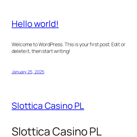
Hello world!
Welcome to WordPress. This is your first post. Edit or
delete it, then start writing!
January 25, 2025
Slottica Casino PL
Slottica Casino PL