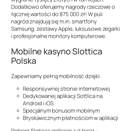
Dodatkowo oferujemy nagrody rzeczowe o
łącznej wartości do 875 000 zł! W puli
nagród znajdują się m.in. smartfony
Samsung, zestawy Apple, luksusowe zegarki
i profesjonalne monitory komputerowe.
Mobilne kasyno Slottica
Polska
Zapewniamy pełną mobilność dzięki:
Responsywnej stronie internetowej
Dedykowanej aplikacji Sottlica na
Android i iOS
Specjalnym bonusom mobilnym
Błyskawicznym płatnościom w aplikacji
Pobierz Sloticca aplikację już teraz –