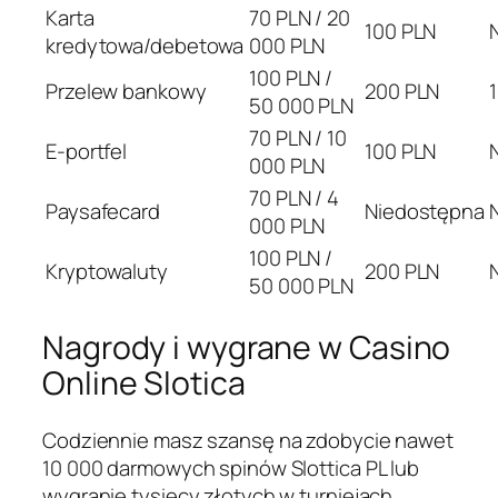
Karta
70 PLN / 20
100 PLN
kredytowa/debetowa
000 PLN
100 PLN /
Przelew bankowy
200 PLN
50 000 PLN
70 PLN / 10
E-portfel
100 PLN
000 PLN
70 PLN / 4
Paysafecard
Niedostępna
000 PLN
100 PLN /
Kryptowaluty
200 PLN
50 000 PLN
Nagrody i wygrane w Casino
Online Slotica
Codziennie masz szansę na zdobycie nawet
10 000 darmowych spinów Slottica PL lub
wygranie tysięcy złotych w turniejach.