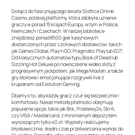
Dołącz do fascynującego świata Slottica Online
Casino, polskiej platformy, która zdobyła uznanie
graczy w ponad 15 krajach Europy, w tym w Polsce,
Niemczech i Czechach. W naszej bibliotece
znajdziesz ponad 8500 gier kasynowych
dostarczonych przez czołowych dostawców, takich
jak Games Global, Play’n GO, Pragmatic Play lub EGT.
Od klasycznych automatów typu Book of Dead lub
Sizzling Hot Deluxe po nowoczesne wideo sloty z
progresywnym jackpotem, jak Mega Moolah, a także
gry stołowe i emocjonujące rozgrywki live z
krupierami od Evolution Gaming.
Dbamy o to, aby każdy gracz czuł się bezpiecznie i
komfortowo. Nasze metody płatności obejmują
popularne opcje, takie jak Blik, Przelewy24, Skrill,
czy VISA / Mastercard, z minimalnym depozytem
wynoszącym tylko 40 zł. Wypłaty realizujemy
błyskawicznie, średni czas przetwarzania wynosi do