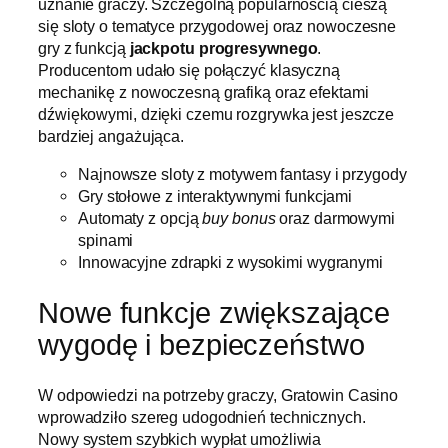
uznanie graczy. Szczególną popularnością cieszą
się sloty o tematyce przygodowej oraz nowoczesne
gry z funkcją
jackpotu progresywnego
.
Producentom udało się połączyć klasyczną
mechanikę z nowoczesną grafiką oraz efektami
dźwiękowymi, dzięki czemu rozgrywka jest jeszcze
bardziej angażująca.
Najnowsze sloty z motywem fantasy i przygody
Gry stołowe z interaktywnymi funkcjami
Automaty z opcją
buy bonus
oraz darmowymi
spinami
Innowacyjne zdrapki z wysokimi wygranymi
Nowe funkcje zwiększające
wygodę i bezpieczeństwo
W odpowiedzi na potrzeby graczy, Gratowin Casino
wprowadziło szereg udogodnień technicznych.
Nowy system szybkich wypłat umożliwia