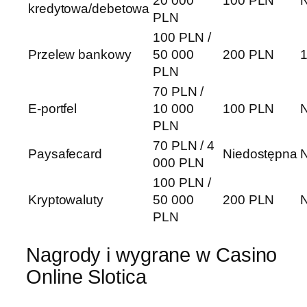
20 000
100 PLN
kredytowa/debetowa
PLN
100 PLN /
Przelew bankowy
50 000
200 PLN
1
PLN
70 PLN /
E-portfel
10 000
100 PLN
PLN
70 PLN / 4
Paysafecard
Niedostępna
000 PLN
100 PLN /
Kryptowaluty
50 000
200 PLN
PLN
Nagrody i wygrane w Casino
Online Slotica