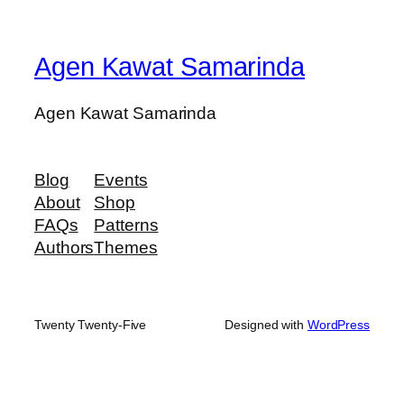
Agen Kawat Samarinda
Agen Kawat Samarinda
Blog
Events
About
Shop
FAQs
Patterns
Authors
Themes
Twenty Twenty-Five
Designed with
WordPress