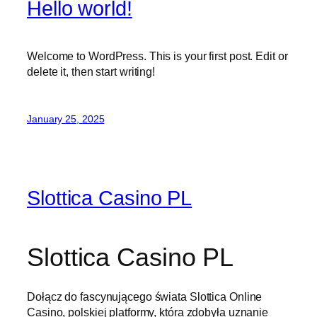
Hello world!
Welcome to WordPress. This is your first post. Edit or
delete it, then start writing!
January 25, 2025
Slottica Casino PL
Slottica Casino PL
Dołącz do fascynującego świata Slottica Online
Casino, polskiej platformy, która zdobyła uznanie