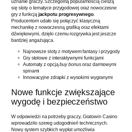
uznanie graczy. Szczególną popularnością cieszą
się sloty o tematyce przygodowej oraz nowoczesne
gry z funkcją
jackpotu progresywnego
.
Producentom udało się połączyć klasyczną
mechanikę z nowoczesną grafiką oraz efektami
dźwiękowymi, dzięki czemu rozgrywka jest jeszcze
bardziej angażująca.
Najnowsze sloty z motywem fantasy i przygody
Gry stołowe z interaktywnymi funkcjami
Automaty z opcją
buy bonus
oraz darmowymi
spinami
Innowacyjne zdrapki z wysokimi wygranymi
Nowe funkcje zwiększające
wygodę i bezpieczeństwo
W odpowiedzi na potrzeby graczy, Gratowin Casino
wprowadziło szereg udogodnień technicznych.
Nowy system szybkich wypłat umożliwia