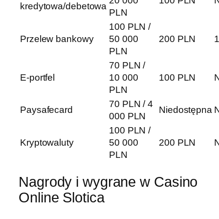
20 000
100 PLN
kredytowa/debetowa
PLN
100 PLN /
Przelew bankowy
50 000
200 PLN
1
PLN
70 PLN /
E-portfel
10 000
100 PLN
PLN
70 PLN / 4
Paysafecard
Niedostępna
000 PLN
100 PLN /
Kryptowaluty
50 000
200 PLN
PLN
Nagrody i wygrane w Casino
Online Slotica