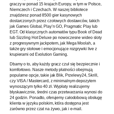
graczy w ponad 15 krajach Europy, w tym w Polsce,
Niemczech i Czechach. W naszej bibliotece
znajdziesz ponad 8500 gier kasynowych
dostarczonych przez czołowych dostawców, takich
jak Games Global, Play’n GO, Pragmatic Play lub
EGT. Od klasycznych automatów typu Book of Dead
lub Sizzling Hot Deluxe po nowoczesne wideo sloty
z progresywnym jackpotem, jak Mega Moolah, a
także gry stołowe i emocjonujące rozgrywki live z
krupierami od Evolution Gaming.
Dbamy o to, aby każdy gracz czuł się bezpiecznie i
komfortowo. Nasze metody płatności obejmują
popularne opcje, takie jak Blik, Przelewy24, Skrill,
czy VISA / Mastercard, z minimalnym depozytem
wynoszącym tylko 40 zł. Wypłaty realizujemy
błyskawicznie, średni czas przetwarzania wynosi do
24 godzin. Ponadto, oferujemy całodobową obsługę
klienta w języku polskim, która dostępna jest
zarówno przez czat na żywo, jak i e-mail.