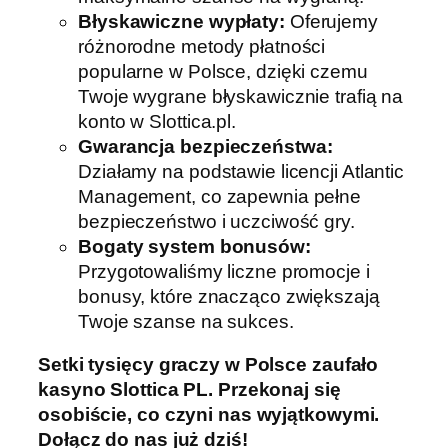
Błyskawiczne wypłaty:
Oferujemy
różnorodne metody płatności
popularne w Polsce, dzięki czemu
Twoje wygrane błyskawicznie trafią na
konto w Slottica.pl.
Gwarancja bezpieczeństwa:
Działamy na podstawie licencji Atlantic
Management, co zapewnia pełne
bezpieczeństwo i uczciwość gry.
Bogaty system bonusów:
Przygotowaliśmy liczne promocje i
bonusy, które znacząco zwiększają
Twoje szanse na sukces.
Setki tysięcy graczy w Polsce zaufało
kasyno Slottica PL. Przekonaj się
osobiście, co czyni nas wyjątkowymi.
Dołącz do nas już dziś!