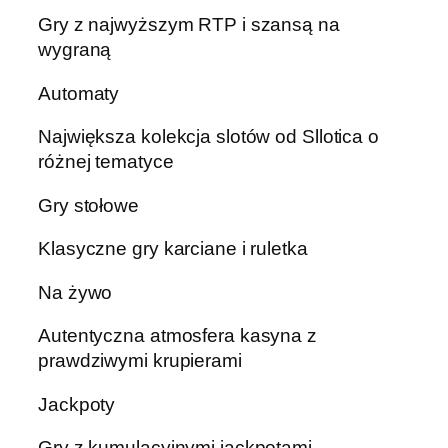
Gry z najwyższym RTP i szansą na
wygraną
Automaty
Największa kolekcja slotów od Sllotica o
różnej tematyce
Gry stołowe
Klasyczne gry karciane i ruletka
Na żywo
Autentyczna atmosfera kasyna z
prawdziwymi krupierami
Jackpoty
Gry z kumulacyjnymi jackpotami