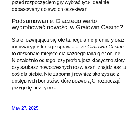
przed rozpoczęciem gry wybrać tytuł idealnie
dopasowany do swoich oczekiwań.
Podsumowanie: Dlaczego warto
wypróbować nowości w Gratowin Casino?
Stale rozwijająca się oferta, regularne premiery oraz
innowacyjne funkcje sprawiają, że
Gratowin Casino
to doskonałe miejsce dla każdego fana gier online.
Niezależnie od tego, czy preferujesz klasyczne sloty,
czy szukasz nowoczesnych rozwiązań, znajdziesz tu
coś dla siebie. Nie zapomnij również skorzystać z
dostępnych bonusów, które pozwolą Ci rozpocząć
przygodę bez ryzyka.
May 27, 2025