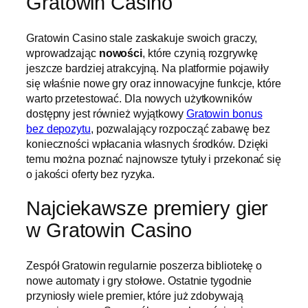
Gratowin Casino
Gratowin Casino stale zaskakuje swoich graczy,
wprowadzając
nowości
, które czynią rozgrywkę
jeszcze bardziej atrakcyjną. Na platformie pojawiły
się właśnie nowe gry oraz innowacyjne funkcje, które
warto przetestować. Dla nowych użytkowników
dostępny jest również wyjątkowy
Gratowin bonus
bez depozytu
, pozwalający rozpocząć zabawę bez
konieczności wpłacania własnych środków. Dzięki
temu można poznać najnowsze tytuły i przekonać się
o jakości oferty bez ryzyka.
Najciekawsze premiery gier
w Gratowin Casino
Zespół Gratowin regularnie poszerza bibliotekę o
nowe automaty i gry stołowe. Ostatnie tygodnie
przyniosły wiele premier, które już zdobywają