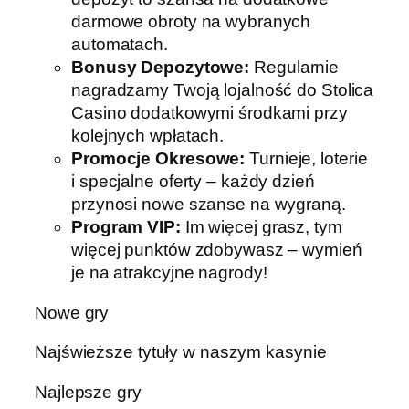
darmowe obroty na wybranych
automatach.
Bonusy Depozytowe:
Regularnie
nagradzamy Twoją lojalność do Stolica
Casino dodatkowymi środkami przy
kolejnych wpłatach.
Promocje Okresowe:
Turnieje, loterie
i specjalne oferty – każdy dzień
przynosi nowe szanse na wygraną.
Program VIP:
Im więcej grasz, tym
więcej punktów zdobywasz – wymień
je na atrakcyjne nagrody!
Nowe gry
Najświeższe tytuły w naszym kasynie
Najlepsze gry