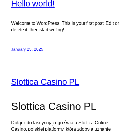
Hello world!
Welcome to WordPress. This is your first post. Edit or
delete it, then start writing!
January 25, 2025
Slottica Casino PL
Slottica Casino PL
Dołącz do fascynującego świata Slottica Online
Casino, polskiej platformy, która zdobyła uznanie