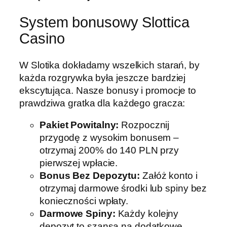
System bonusowy Slottica
Casino
W Slotika dokładamy wszelkich starań, by
każda rozgrywka była jeszcze bardziej
ekscytująca. Nasze bonusy i promocje to
prawdziwa gratka dla każdego gracza:
Pakiet Powitalny:
Rozpocznij
przygodę z wysokim bonusem –
otrzymaj 200% do 140 PLN przy
pierwszej wpłacie.
Bonus Bez Depozytu:
Załóż konto i
otrzymaj darmowe środki lub spiny bez
konieczności wpłaty.
Darmowe Spiny:
Każdy kolejny
depozyt to szansa na dodatkowe