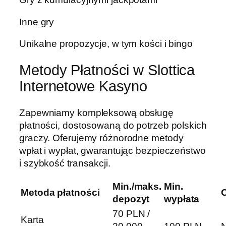
Inne gry
Unikalne propozycje, w tym kości i bingo
Metody Płatności w Slottica
Internetowe Kasyno
Zapewniamy kompleksową obsługę
płatności, dostosowaną do potrzeb polskich
graczy. Oferujemy różnorodne metody
wpłat i wypłat, gwarantując bezpieczeństwo
i szybkość transakcji.
Min./maks.
Min.
Metoda płatności
C
depozyt
wypłata
70 PLN /
Karta