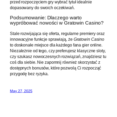
przed rozpoczęciem gry wybrać tytuł idealnie
dopasowany do swoich oczekiwań.
Podsumowanie: Dlaczego warto
wypróbować nowości w Gratowin Casino?
Stale rozwijająca się oferta, regularne premiery oraz
innowacyjne funkcje sprawiają, że
Gratowin Casino
to doskonałe miejsce dla każdego fana gier online.
Niezależnie od tego, czy preferujesz klasyczne sloty,
czy szukasz nowoczesnych rozwiązań, znajdziesz tu
coś dla siebie. Nie zapomnij również skorzystać z
dostępnych bonusów, które pozwolą Ci rozpocząć
przygodę bez ryzyka.
May 27, 2025