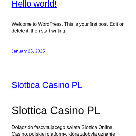
Hello world!
Welcome to WordPress. This is your first post. Edit or
delete it, then start writing!
January 25, 2025
Slottica Casino PL
Slottica Casino PL
Dołącz do fascynującego świata Slottica Online
Casino, polskiej platformy, która zdobyła uznanie