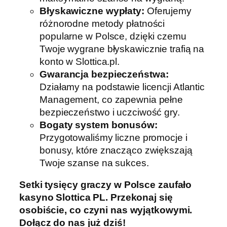
Błyskawiczne wypłaty:
Oferujemy
różnorodne metody płatności
popularne w Polsce, dzięki czemu
Twoje wygrane błyskawicznie trafią na
konto w Slottica.pl.
Gwarancja bezpieczeństwa:
Działamy na podstawie licencji Atlantic
Management, co zapewnia pełne
bezpieczeństwo i uczciwość gry.
Bogaty system bonusów:
Przygotowaliśmy liczne promocje i
bonusy, które znacząco zwiększają
Twoje szanse na sukces.
Setki tysięcy graczy w Polsce zaufało
kasyno Slottica PL. Przekonaj się
osobiście, co czyni nas wyjątkowymi.
Dołącz do nas już dziś!