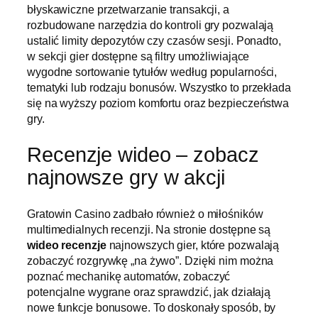
błyskawiczne przetwarzanie transakcji, a
rozbudowane narzędzia do kontroli gry pozwalają
ustalić limity depozytów czy czasów sesji. Ponadto,
w sekcji gier dostępne są filtry umożliwiające
wygodne sortowanie tytułów według popularności,
tematyki lub rodzaju bonusów. Wszystko to przekłada
się na wyższy poziom komfortu oraz bezpieczeństwa
gry.
Recenzje wideo – zobacz
najnowsze gry w akcji
Gratowin Casino zadbało również o miłośników
multimedialnych recenzji. Na stronie dostępne są
wideo recenzje
najnowszych gier, które pozwalają
zobaczyć rozgrywkę „na żywo”. Dzięki nim można
poznać mechanikę automatów, zobaczyć
potencjalne wygrane oraz sprawdzić, jak działają
nowe funkcje bonusowe. To doskonały sposób, by