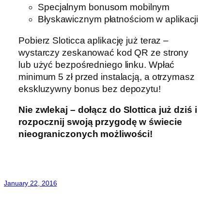
Specjalnym bonusom mobilnym
Błyskawicznym płatnościom w aplikacji
Pobierz Sloticca aplikację już teraz –
wystarczy zeskanować kod QR ze strony
lub użyć bezpośredniego linku. Wpłać
minimum 5 zł przed instalacją, a otrzymasz
ekskluzywny bonus bez depozytu!
Nie zwlekaj – dołącz do Slottica już dziś i
rozpocznij swoją przygodę w świecie
nieograniczonych możliwości!
January 22, 2016