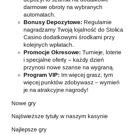
darmowe obroty na wybranych
automatach.
Bonusy Depozytowe:
Regularnie
nagradzamy Twoją lojalność do Stolica
Casino dodatkowymi środkami przy
kolejnych wpłatach.
Promocje Okresowe:
Turnieje, loterie
i specjalne oferty – każdy dzień
przynosi nowe szanse na wygraną.
Program VIP:
Im więcej grasz, tym
więcej punktów zdobywasz – wymień
je na atrakcyjne nagrody!
Nowe gry
Najświeższe tytuły w naszym kasynie
Najlepsze gry