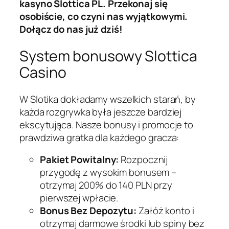
kasyno Slottica PL. Przekonaj się
osobiście, co czyni nas wyjątkowymi.
Dołącz do nas już dziś!
System bonusowy Slottica
Casino
W Slotika dokładamy wszelkich starań, by
każda rozgrywka była jeszcze bardziej
ekscytująca. Nasze bonusy i promocje to
prawdziwa gratka dla każdego gracza:
Pakiet Powitalny:
Rozpocznij
przygodę z wysokim bonusem –
otrzymaj 200% do 140 PLN przy
pierwszej wpłacie.
Bonus Bez Depozytu:
Załóż konto i
otrzymaj darmowe środki lub spiny bez