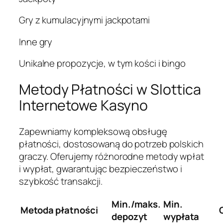
Gry z kumulacyjnymi jackpotami
Inne gry
Unikalne propozycje, w tym kości i bingo
Metody Płatności w Slottica
Internetowe Kasyno
Zapewniamy kompleksową obsługę
płatności, dostosowaną do potrzeb polskich
graczy. Oferujemy różnorodne metody wpłat
i wypłat, gwarantując bezpieczeństwo i
szybkość transakcji.
Min./maks.
Min.
Metoda płatności
depozyt
wypłata