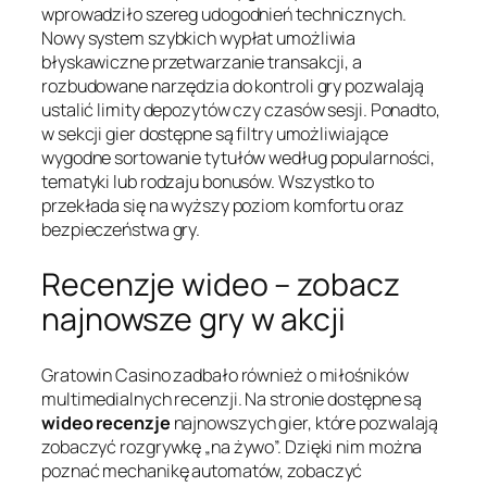
wprowadziło szereg udogodnień technicznych.
Nowy system szybkich wypłat umożliwia
błyskawiczne przetwarzanie transakcji, a
rozbudowane narzędzia do kontroli gry pozwalają
ustalić limity depozytów czy czasów sesji. Ponadto,
w sekcji gier dostępne są filtry umożliwiające
wygodne sortowanie tytułów według popularności,
tematyki lub rodzaju bonusów. Wszystko to
przekłada się na wyższy poziom komfortu oraz
bezpieczeństwa gry.
Recenzje wideo – zobacz
najnowsze gry w akcji
Gratowin Casino zadbało również o miłośników
multimedialnych recenzji. Na stronie dostępne są
wideo recenzje
najnowszych gier, które pozwalają
zobaczyć rozgrywkę „na żywo”. Dzięki nim można
poznać mechanikę automatów, zobaczyć