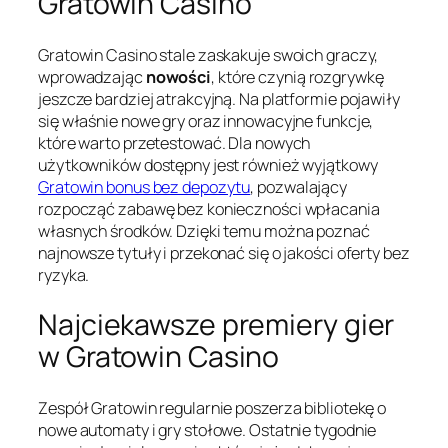
Gratowin Casino
Gratowin Casino stale zaskakuje swoich graczy,
wprowadzając
nowości
, które czynią rozgrywkę
jeszcze bardziej atrakcyjną. Na platformie pojawiły
się właśnie nowe gry oraz innowacyjne funkcje,
które warto przetestować. Dla nowych
użytkowników dostępny jest również wyjątkowy
Gratowin bonus bez depozytu
, pozwalający
rozpocząć zabawę bez konieczności wpłacania
własnych środków. Dzięki temu można poznać
najnowsze tytuły i przekonać się o jakości oferty bez
ryzyka.
Najciekawsze premiery gier
w Gratowin Casino
Zespół Gratowin regularnie poszerza bibliotekę o
nowe automaty i gry stołowe. Ostatnie tygodnie