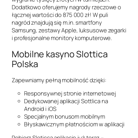
Dodatkowo oferujemy nagrody rzeczowe o
łącznej wartości do 875 000 zł! W puli
nagród znajdują się m.in. smartfony
Samsung, zestawy Apple, luksusowe zegarki
i profesjonalne monitory komputerowe.
Mobilne kasyno Slottica
Polska
Zapewniamy pełną mobilność dzięki:
Responsywnej stronie internetowej
Dedykowanej aplikacji Sottlica na
Android i iOS
Specjalnym bonusom mobilnym
Błyskawicznym płatnościom w aplikacji
Pobierz Sloticca aplikację już teraz –