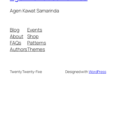
Agen Kawat Samarinda
Blog
Events
About
Shop
FAQs
Patterns
Authors
Themes
Twenty Twenty-Five
Designed with
WordPress