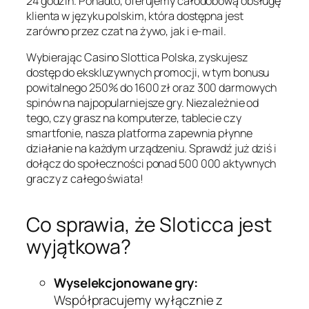
24 godzin. Ponadto, oferujemy całodobową obsługę
klienta w języku polskim, która dostępna jest
zarówno przez czat na żywo, jak i e-mail.
Wybierając Casino Slottica Polska, zyskujesz
dostęp do ekskluzywnych promocji, w tym bonusu
powitalnego 250% do 1600 zł oraz 300 darmowych
spinów na najpopularniejsze gry. Niezależnie od
tego, czy grasz na komputerze, tablecie czy
smartfonie, nasza platforma zapewnia płynne
działanie na każdym urządzeniu. Sprawdź już dziś i
dołącz do społeczności ponad 500 000 aktywnych
graczy z całego świata!
Co sprawia, że Sloticca jest
wyjątkowa?
Wyselekcjonowane gry:
Współpracujemy wyłącznie z