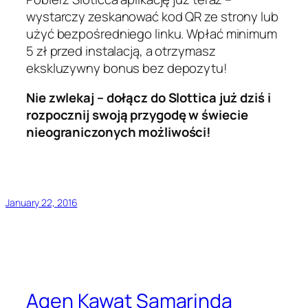
wystarczy zeskanować kod QR ze strony lub
użyć bezpośredniego linku. Wpłać minimum
5 zł przed instalacją, a otrzymasz
ekskluzywny bonus bez depozytu!
Nie zwlekaj – dołącz do Slottica już dziś i
rozpocznij swoją przygodę w świecie
nieograniczonych możliwości!
January 22, 2016
Agen Kawat Samarinda