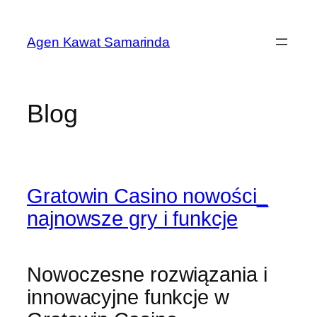
Skip
to
Agen Kawat Samarinda
content
Blog
Gratowin Casino nowości_
najnowsze gry i funkcje
Nowoczesne rozwiązania i
innowacyjne funkcje w