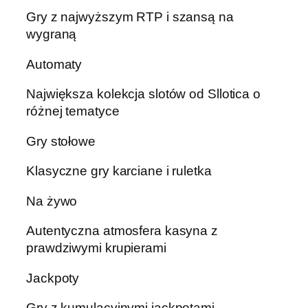
Gry z najwyższym RTP i szansą na
wygraną
Automaty
Największa kolekcja slotów od Sllotica o
różnej tematyce
Gry stołowe
Klasyczne gry karciane i ruletka
Na żywo
Autentyczna atmosfera kasyna z
prawdziwymi krupierami
Jackpoty
Gry z kumulacyjnymi jackpotami