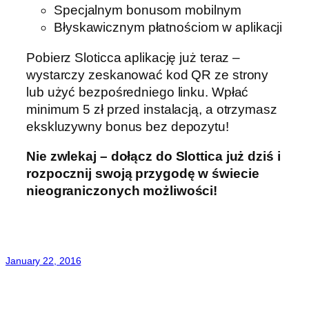
Specjalnym bonusom mobilnym
Błyskawicznym płatnościom w aplikacji
Pobierz Sloticca aplikację już teraz –
wystarczy zeskanować kod QR ze strony
lub użyć bezpośredniego linku. Wpłać
minimum 5 zł przed instalacją, a otrzymasz
ekskluzywny bonus bez depozytu!
Nie zwlekaj – dołącz do Slottica już dziś i
rozpocznij swoją przygodę w świecie
nieograniczonych możliwości!
January 22, 2016