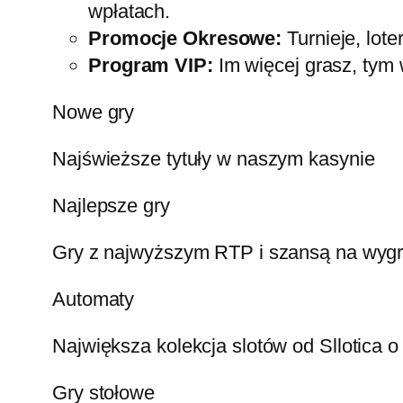
wpłatach.
Promocje Okresowe:
Turnieje, lote
Program VIP:
Im więcej grasz, tym
Nowe gry
Najświeższe tytuły w naszym kasynie
Najlepsze gry
Gry z najwyższym RTP i szansą na wyg
Automaty
Największa kolekcja slotów od Sllotica o
Gry stołowe