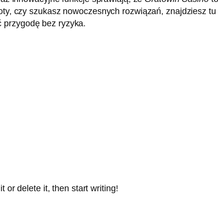
loty, czy szukasz nowoczesnych rozwiązań, znajdziesz tu 
 przygodę bez ryzyka.
or delete it, then start writing!