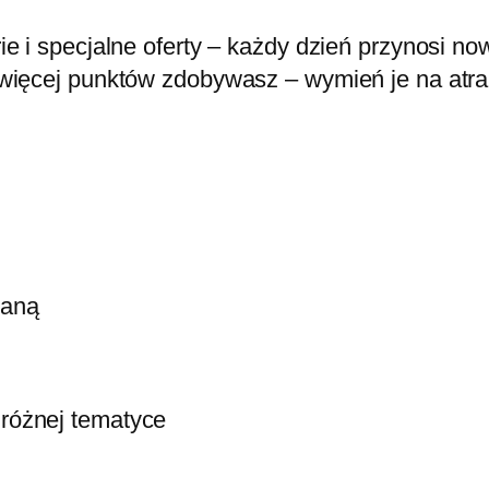
rie i specjalne oferty – każdy dzień przynosi 
 więcej punktów zdobywasz – wymień je na atra
raną
 różnej tematyce