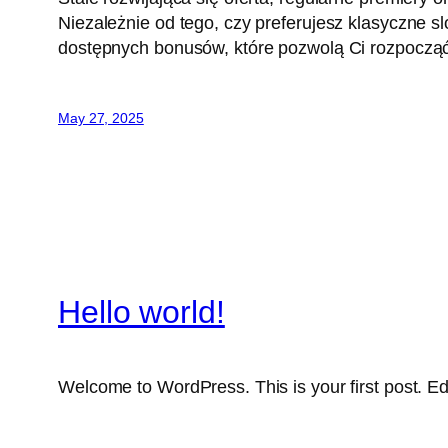
Niezależnie od tego, czy preferujesz klasyczne s
dostępnych bonusów, które pozwolą Ci rozpocząć
May 27, 2025
Hello world!
Welcome to WordPress. This is your first post. Edit 