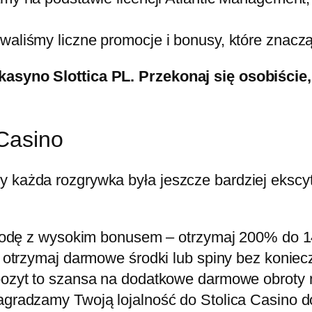
aliśmy liczne promocje i bonusy, które znacz
 kasyno Slottica PL. Przekonaj się osobiści
Casino
y każda rozgrywka była jeszcze bardziej ekscy
odę z wysokim bonusem – otrzymaj 200% do 14
 otrzymaj darmowe środki lub spiny bez koniecz
ozyt to szansa na dodatkowe darmowe obroty
gradzamy Twoją lojalność do Stolica Casino d