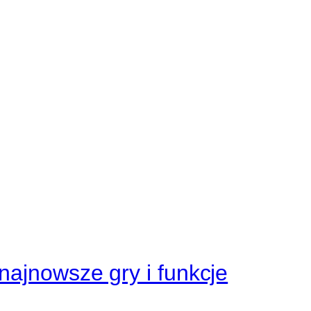
najnowsze gry i funkcje