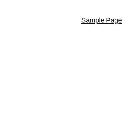
Sample Page