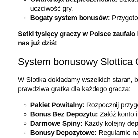
uczciwość gry.
Bogaty system bonusów:
Przygotow
Setki tysięcy graczy w Polsce zaufało
nas już dziś!
System bonusowy Slottica 
W Slotika dokładamy wszelkich starań, b
prawdziwa gratka dla każdego gracza:
Pakiet Powitalny:
Rozpocznij przyg
Bonus Bez Depozytu:
Załóż konto i
Darmowe Spiny:
Każdy kolejny dep
Bonusy Depozytowe:
Regularnie na