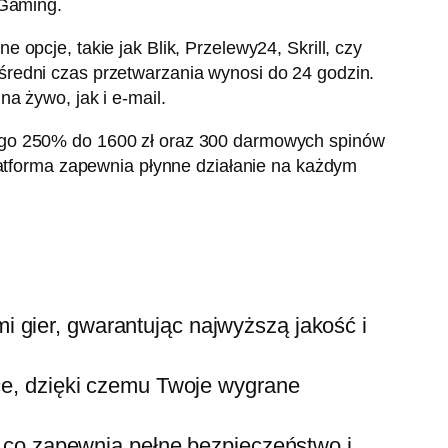
 Gaming.
opcje, takie jak Blik, Przelewy24, Skrill, czy
średni czas przetwarzania wynosi do 24 godzin.
a żywo, jak i e-mail.
nego 250% do 1600 zł oraz 300 darmowych spinów
platforma zapewnia płynne działanie na każdym
gier, gwarantując najwyższą jakość i
ce, dzięki czemu Twoje wygrane
 co zapewnia pełne bezpieczeństwo i