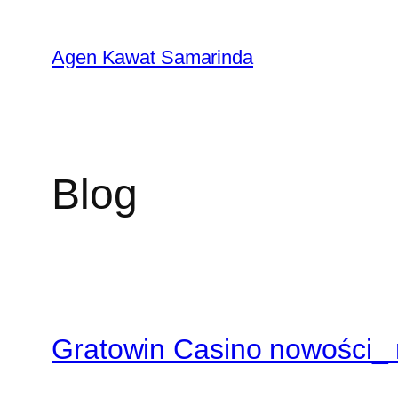
Skip
to
Agen Kawat Samarinda
content
Blog
Gratowin Casino nowości_ 