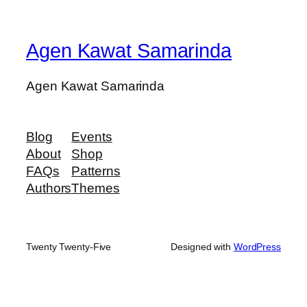
Agen Kawat Samarinda
Agen Kawat Samarinda
Blog
Events
About
Shop
FAQs
Patterns
Authors
Themes
Twenty Twenty-Five
Designed with
WordPress