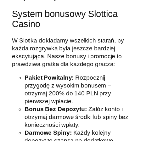
System bonusowy Slottica
Casino
W Slotika dokładamy wszelkich starań, by
każda rozgrywka była jeszcze bardziej
ekscytująca. Nasze bonusy i promocje to
prawdziwa gratka dla każdego gracza:
Pakiet Powitalny:
Rozpocznij
przygodę z wysokim bonusem –
otrzymaj 200% do 140 PLN przy
pierwszej wpłacie.
Bonus Bez Depozytu:
Załóż konto i
otrzymaj darmowe środki lub spiny bez
konieczności wpłaty.
Darmowe Spiny:
Każdy kolejny
depozyt to szansa na dodatkowe