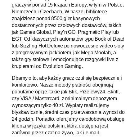
graczy w ponad 15 krajach Europy, w tym w Polsce,
Niemczech i Czechach. W naszej bibliotece
znajdziesz ponad 8500 gier kasynowych
dostarczonych przez czołowych dostawców, takich
jak Games Global, Play’n GO, Pragmatic Play lub
EGT. Od klasycznych automatów typu Book of Dead
lub Sizzling Hot Deluxe po nowoczesne wideo sloty
z progresywnym jackpotem, jak Mega Moolah, a
także gry stołowe i emocjonujące rozgrywki live z
krupierami od Evolution Gaming.
Dbamy o to, aby każdy gracz czuł się bezpiecznie i
komfortowo. Nasze metody płatności obejmują
popularne opcje, takie jak Blik, Przelewy24, Skrill,
czy VISA / Mastercard, z minimalnym depozytem
wynoszącym tylko 40 zł. Wypłaty realizujemy
błyskawicznie, średni czas przetwarzania wynosi do
24 godzin. Ponadto, oferujemy całodobową obsługę
klienta w języku polskim, która dostępna jest
zarówno przez czat na żywo, jak i e-mail.