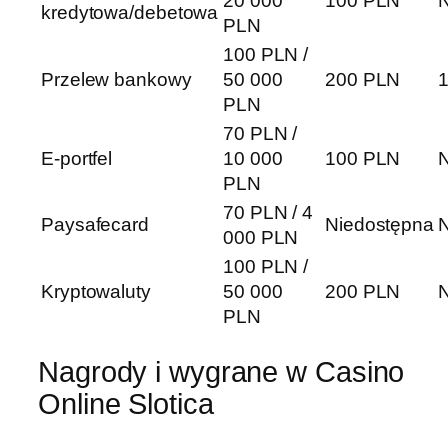
20 000
100 PLN
kredytowa/debetowa
PLN
100 PLN /
Przelew bankowy
50 000
200 PLN
1
PLN
70 PLN /
E-portfel
10 000
100 PLN
PLN
70 PLN / 4
Paysafecard
Niedostępna
000 PLN
100 PLN /
Kryptowaluty
50 000
200 PLN
PLN
Nagrody i wygrane w Casino
Online Slotica