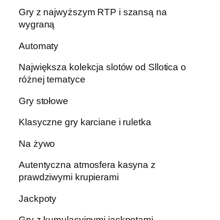
Gry z najwyższym RTP i szansą na
wygraną
Automaty
Największa kolekcja slotów od Sllotica o
różnej tematyce
Gry stołowe
Klasyczne gry karciane i ruletka
Na żywo
Autentyczna atmosfera kasyna z
prawdziwymi krupierami
Jackpoty
Gry z kumulacyjnymi jackpotami