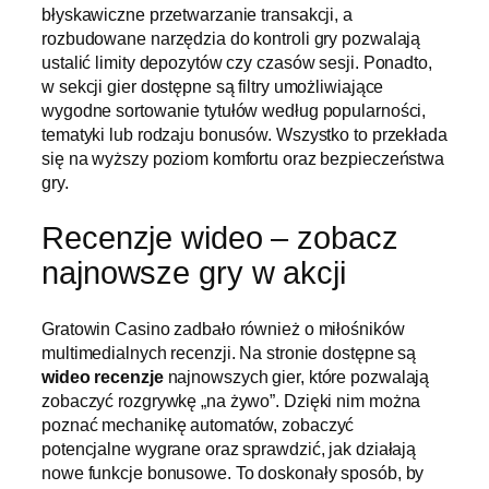
błyskawiczne przetwarzanie transakcji, a
rozbudowane narzędzia do kontroli gry pozwalają
ustalić limity depozytów czy czasów sesji. Ponadto,
w sekcji gier dostępne są filtry umożliwiające
wygodne sortowanie tytułów według popularności,
tematyki lub rodzaju bonusów. Wszystko to przekłada
się na wyższy poziom komfortu oraz bezpieczeństwa
gry.
Recenzje wideo – zobacz
najnowsze gry w akcji
Gratowin Casino zadbało również o miłośników
multimedialnych recenzji. Na stronie dostępne są
wideo recenzje
najnowszych gier, które pozwalają
zobaczyć rozgrywkę „na żywo”. Dzięki nim można
poznać mechanikę automatów, zobaczyć
potencjalne wygrane oraz sprawdzić, jak działają
nowe funkcje bonusowe. To doskonały sposób, by