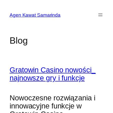
Skip
to
Agen Kawat Samarinda
content
Blog
Gratowin Casino nowości_
najnowsze gry i funkcje
Nowoczesne rozwiązania i
innowacyjne funkcje w