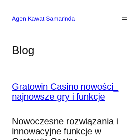
Skip
to
Agen Kawat Samarinda
content
Blog
Gratowin Casino nowości_
najnowsze gry i funkcje
Nowoczesne rozwiązania i
innowacyjne funkcje w