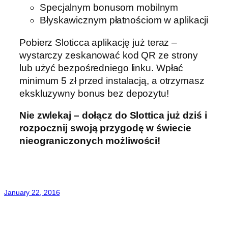
Specjalnym bonusom mobilnym
Błyskawicznym płatnościom w aplikacji
Pobierz Sloticca aplikację już teraz –
wystarczy zeskanować kod QR ze strony
lub użyć bezpośredniego linku. Wpłać
minimum 5 zł przed instalacją, a otrzymasz
ekskluzywny bonus bez depozytu!
Nie zwlekaj – dołącz do Slottica już dziś i
rozpocznij swoją przygodę w świecie
nieograniczonych możliwości!
January 22, 2016