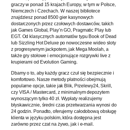
graczy w ponad 15 krajach Europy, w tym w Polsce,
Niemczech i Czechach. W naszej bibliotece
znajdziesz ponad 8500 gier kasynowych
dostarczonych przez czołowych dostawców, takich
jak Games Global, Play’n GO, Pragmatic Play lub
EGT. Od klasycznych automatów typu Book of Dead
lub Sizzling Hot Deluxe po nowoczesne wideo sloty
z progresywnym jackpotem, jak Mega Moolah, a
także gry stołowe i emocjonujące rozgrywki live z
krupierami od Evolution Gaming.
Dbamy o to, aby każdy gracz czuł się bezpiecznie i
komfortowo. Nasze metody płatności obejmują
popularne opcje, takie jak Blik, Przelewy24, Skrill,
czy VISA / Mastercard, z minimalnym depozytem
wynoszącym tylko 40 zł. Wypłaty realizujemy
błyskawicznie, średni czas przetwarzania wynosi do
24 godzin. Ponadto, oferujemy całodobową obsługę
klienta w języku polskim, która dostępna jest
zarówno przez czat na żywo, jak i e-mail.