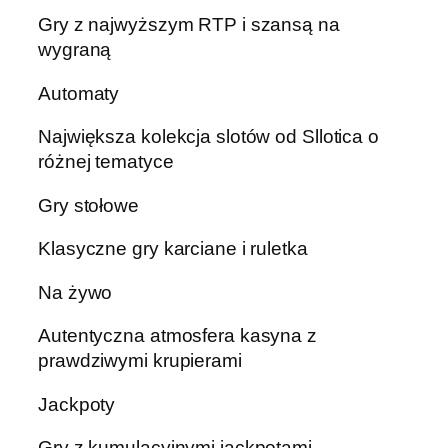
Gry z najwyższym RTP i szansą na
wygraną
Automaty
Największa kolekcja slotów od Sllotica o
różnej tematyce
Gry stołowe
Klasyczne gry karciane i ruletka
Na żywo
Autentyczna atmosfera kasyna z
prawdziwymi krupierami
Jackpoty
Gry z kumulacyjnymi jackpotami