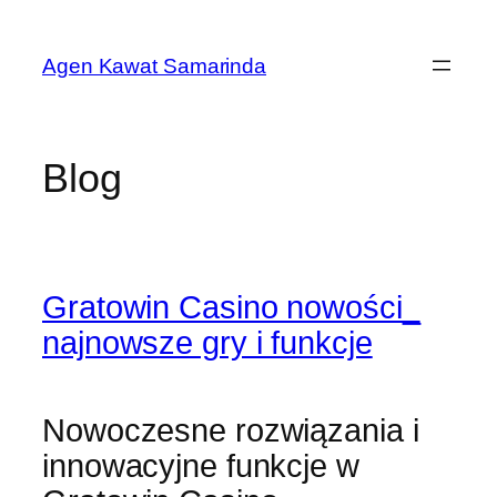
Skip
to
Agen Kawat Samarinda
content
Blog
Gratowin Casino nowości_
najnowsze gry i funkcje
Nowoczesne rozwiązania i
innowacyjne funkcje w