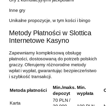
Inne gry
Unikalne propozycje, w tym kości i bingo
Metody Płatności w Slottica
Internetowe Kasyno
Zapewniamy kompleksową obsługę
płatności, dostosowaną do potrzeb polskich
graczy. Oferujemy różnorodne metody
wpłat i wypłat, gwarantując bezpieczeństwo
i szybkość transakcji.
Min./maks.
Min.
Metoda płatności
C
depozyt
wypłata
70 PLN /
Karta