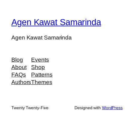
Agen Kawat Samarinda
Agen Kawat Samarinda
Blog
Events
About
Shop
FAQs
Patterns
Authors
Themes
Twenty Twenty-Five
Designed with
WordPress