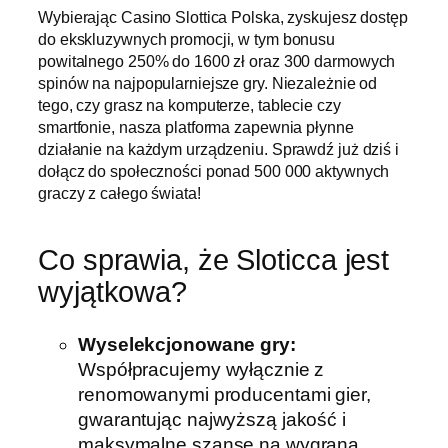
Wybierając Casino Slottica Polska, zyskujesz dostęp
do ekskluzywnych promocji, w tym bonusu
powitalnego 250% do 1600 zł oraz 300 darmowych
spinów na najpopularniejsze gry. Niezależnie od
tego, czy grasz na komputerze, tablecie czy
smartfonie, nasza platforma zapewnia płynne
działanie na każdym urządzeniu. Sprawdź już dziś i
dołącz do społeczności ponad 500 000 aktywnych
graczy z całego świata!
Co sprawia, że Sloticca jest
wyjątkowa?
Wyselekcjonowane gry:
Współpracujemy wyłącznie z
renomowanymi producentami gier,
gwarantując najwyższą jakość i
maksymalne szanse na wygraną.