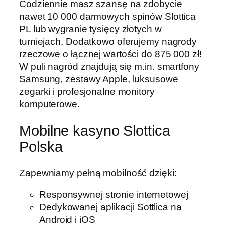
Codziennie masz szansę na zdobycie
nawet 10 000 darmowych spinów Slottica
PL lub wygranie tysięcy złotych w
turniejach. Dodatkowo oferujemy nagrody
rzeczowe o łącznej wartości do 875 000 zł!
W puli nagród znajdują się m.in. smartfony
Samsung, zestawy Apple, luksusowe
zegarki i profesjonalne monitory
komputerowe.
Mobilne kasyno Slottica
Polska
Zapewniamy pełną mobilność dzięki:
Responsywnej stronie internetowej
Dedykowanej aplikacji Sottlica na
Android i iOS