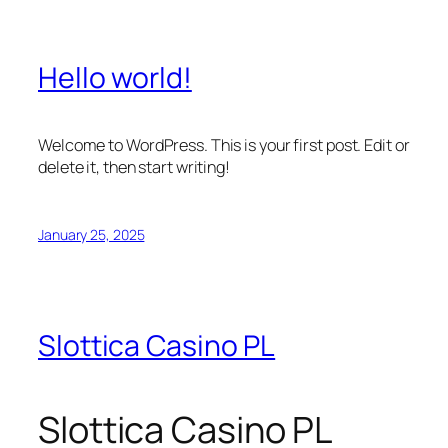
Hello world!
Welcome to WordPress. This is your first post. Edit or
delete it, then start writing!
January 25, 2025
Slottica Casino PL
Slottica Casino PL