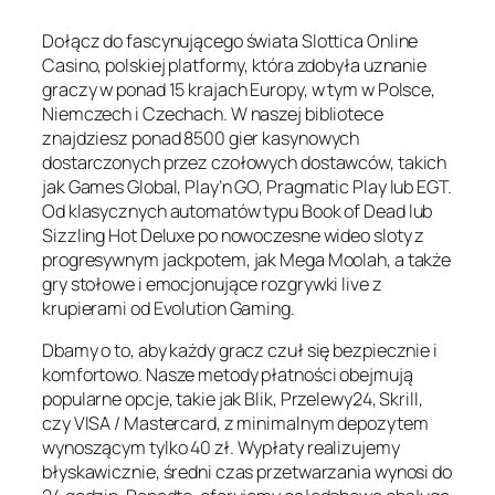
Dołącz do fascynującego świata Slottica Online
Casino, polskiej platformy, która zdobyła uznanie
graczy w ponad 15 krajach Europy, w tym w Polsce,
Niemczech i Czechach. W naszej bibliotece
znajdziesz ponad 8500 gier kasynowych
dostarczonych przez czołowych dostawców, takich
jak Games Global, Play’n GO, Pragmatic Play lub EGT.
Od klasycznych automatów typu Book of Dead lub
Sizzling Hot Deluxe po nowoczesne wideo sloty z
progresywnym jackpotem, jak Mega Moolah, a także
gry stołowe i emocjonujące rozgrywki live z
krupierami od Evolution Gaming.
Dbamy o to, aby każdy gracz czuł się bezpiecznie i
komfortowo. Nasze metody płatności obejmują
popularne opcje, takie jak Blik, Przelewy24, Skrill,
czy VISA / Mastercard, z minimalnym depozytem
wynoszącym tylko 40 zł. Wypłaty realizujemy
błyskawicznie, średni czas przetwarzania wynosi do