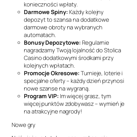
konieczności wpłaty.
Darmowe Spiny:
Każdy kolejny
depozyt to szansa na dodatkowe
darmowe obroty na wybranych
automatach.
Bonusy Depozytowe:
Regularnie
nagradzamy Twoją lojalność do Stolica
Casino dodatkowymi środkami przy
kolejnych wpłatach.
Promocje Okresowe:
Turnieje, loterie i
specjalne oferty – każdy dzień przynosi
nowe szanse na wygraną.
Program VIP:
Im więcej grasz, tym
więcej punktów zdobywasz – wymień je
na atrakcyjne nagrody!
Nowe gry