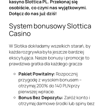
kasyno Slottica PL. Przekonaj się
osobiście, co czyni nas wyjątkowymi.
Dołącz do nas już dziś!
System bonusowy Slottica
Casino
W Slotika dokładamy wszelkich starań, by
każda rozgrywka była jeszcze bardziej
ekscytująca. Nasze bonusy i promocje to
prawdziwa gratka dla każdego gracza:
Pakiet Powitalny:
Rozpocznij
przygodę z wysokim bonusem –
otrzymaj 200% do 140 PLN przy
pierwszej wpłacie.
Bonus Bez Depozytu:
Załóż konto i
otrzymaj darmowe środki lub spiny bez