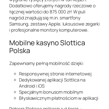
Dodatkowo oferujemy nagrody rzeczowe o
łącznej wartości do 875 000 zł! W puli
nagród znajdują się m.in. smartfony
Samsung, zestawy Apple, luksusowe zegarki
i profesjonalne monitory komputerowe.
Mobilne kasyno Slottica
Polska
Zapewniamy pełną mobilność dzięki:
Responsywnej stronie internetowej
Dedykowanej aplikacji Sottlica na
Android i iOS
Specjalnym bonusom mobilnym
Błyskawicznym płatnościom w aplikacji
Pobierz Sloticca aplikację już teraz –