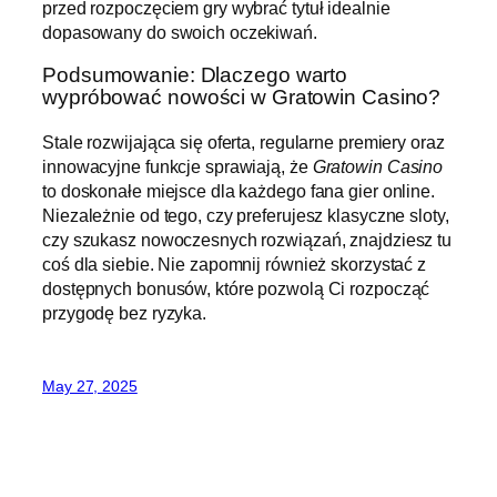
przed rozpoczęciem gry wybrać tytuł idealnie
dopasowany do swoich oczekiwań.
Podsumowanie: Dlaczego warto
wypróbować nowości w Gratowin Casino?
Stale rozwijająca się oferta, regularne premiery oraz
innowacyjne funkcje sprawiają, że
Gratowin Casino
to doskonałe miejsce dla każdego fana gier online.
Niezależnie od tego, czy preferujesz klasyczne sloty,
czy szukasz nowoczesnych rozwiązań, znajdziesz tu
coś dla siebie. Nie zapomnij również skorzystać z
dostępnych bonusów, które pozwolą Ci rozpocząć
przygodę bez ryzyka.
May 27, 2025