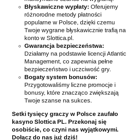
Błyskawiczne wypłaty:
Oferujemy
różnorodne metody płatności
popularne w Polsce, dzięki czemu
Twoje wygrane błyskawicznie trafią na
konto w Slottica.pl.
Gwarancja bezpieczeństwa:
Działamy na podstawie licencji Atlantic
Management, co zapewnia pełne
bezpieczeństwo i uczciwość gry.
Bogaty system bonusów:
Przygotowaliśmy liczne promocje i
bonusy, które znacząco zwiększają
Twoje szanse na sukces.
Setki tysięcy graczy w Polsce zaufało
kasyno Slottica PL. Przekonaj się
osobiście, co czyni nas wyjątkowymi.
Dołącz do nas już dziś!