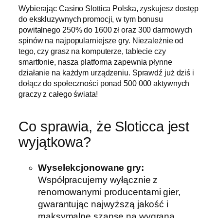
Wybierając Casino Slottica Polska, zyskujesz dostęp
do ekskluzywnych promocji, w tym bonusu
powitalnego 250% do 1600 zł oraz 300 darmowych
spinów na najpopularniejsze gry. Niezależnie od
tego, czy grasz na komputerze, tablecie czy
smartfonie, nasza platforma zapewnia płynne
działanie na każdym urządzeniu. Sprawdź już dziś i
dołącz do społeczności ponad 500 000 aktywnych
graczy z całego świata!
Co sprawia, że Sloticca jest
wyjątkowa?
Wyselekcjonowane gry:
Współpracujemy wyłącznie z
renomowanymi producentami gier,
gwarantując najwyższą jakość i
maksymalne szanse na wygraną.