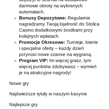
darmowe obroty na wybranych
automatach.
Bonusy Depozytowe:
Regularnie
nagradzamy Twoją lojalność do Stolica
Casino dodatkowymi środkami przy
kolejnych wpłatach.
Promocje Okresowe:
Turnieje, loterie
i specjalne oferty – każdy dzień
przynosi nowe szanse na wygraną.
Program VIP:
Im więcej grasz, tym
więcej punktów zdobywasz – wymień
je na atrakcyjne nagrody!
Nowe gry
Najświeższe tytuły w naszym kasynie
Najlepsze gry