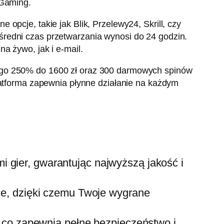
 Gaming.
opcje, takie jak Blik, Przelewy24, Skrill, czy
średni czas przetwarzania wynosi do 24 godzin.
a żywo, jak i e-mail.
nego 250% do 1600 zł oraz 300 darmowych spinów
platforma zapewnia płynne działanie na każdym
gier, gwarantując najwyższą jakość i
ce, dzięki czemu Twoje wygrane
 co zapewnia pełne bezpieczeństwo i