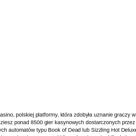
L
asino, polskiej platformy, która zdobyła uznanie graczy 
dziesz ponad 8500 gier kasynowych dostarczonych przez
ych automatów typu Book of Dead lub Sizzling Hot Delu