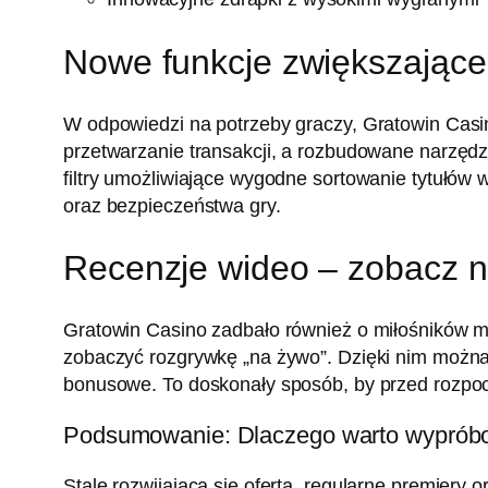
Nowe funkcje zwiększające
W odpowiedzi na potrzeby graczy, Gratowin Casi
przetwarzanie transakcji, a rozbudowane narzędzia
filtry umożliwiające wygodne sortowanie tytułów
oraz bezpieczeństwa gry.
Recenzje wideo – zobacz n
Gratowin Casino zadbało również o miłośników mu
zobaczyć rozgrywkę „na żywo”. Dzięki nim można
bonusowe. To doskonały sposób, by przed rozpoc
Podsumowanie: Dlaczego warto wyprób
Stale rozwijająca się oferta, regularne premiery 