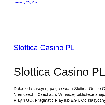
January 25, 2025
Slottica Casino PL
Slottica Casino P
Dołącz do fascynującego świata Slottica Online C
Niemczech i Czechach. W naszej bibliotece znaj
Play’n GO, Pragmatic Play lub EGT. Od klasyczn