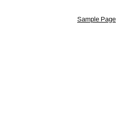
Sample Page