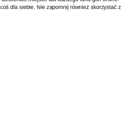
coś dla siebie. Nie zapomnij również skorzystać z