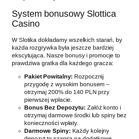
System bonusowy Slottica
Casino
W Slotika dokładamy wszelkich starań, by
każda rozgrywka była jeszcze bardziej
ekscytująca. Nasze bonusy i promocje to
prawdziwa gratka dla każdego gracza:
Pakiet Powitalny:
Rozpocznij
przygodę z wysokim bonusem –
otrzymaj 200% do 140 PLN przy
pierwszej wpłacie.
Bonus Bez Depozytu:
Załóż konto i
otrzymaj darmowe środki lub spiny bez
konieczności wpłaty.
Darmowe Spiny:
Każdy kolejny
depozyt to szansa na dodatkowe