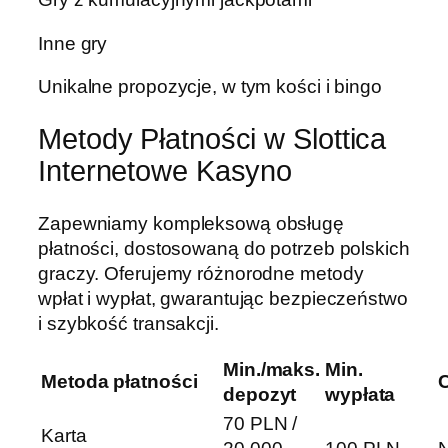
Inne gry
Unikalne propozycje, w tym kości i bingo
Metody Płatności w Slottica
Internetowe Kasyno
Zapewniamy kompleksową obsługę
płatności, dostosowaną do potrzeb polskich
graczy. Oferujemy różnorodne metody
wpłat i wypłat, gwarantując bezpieczeństwo
i szybkość transakcji.
Min./maks.
Min.
Metoda płatności
C
depozyt
wypłata
70 PLN /
Karta