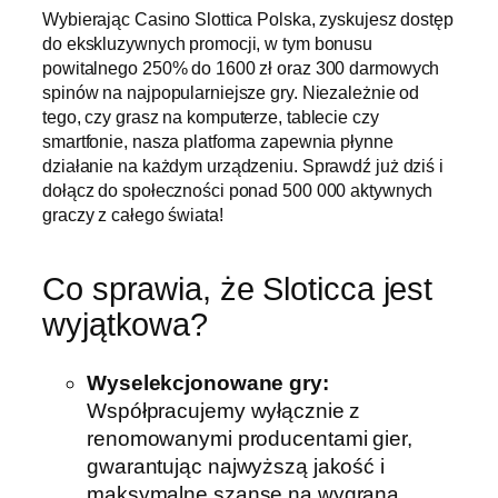
Wybierając Casino Slottica Polska, zyskujesz dostęp
do ekskluzywnych promocji, w tym bonusu
powitalnego 250% do 1600 zł oraz 300 darmowych
spinów na najpopularniejsze gry. Niezależnie od
tego, czy grasz na komputerze, tablecie czy
smartfonie, nasza platforma zapewnia płynne
działanie na każdym urządzeniu. Sprawdź już dziś i
dołącz do społeczności ponad 500 000 aktywnych
graczy z całego świata!
Co sprawia, że Sloticca jest
wyjątkowa?
Wyselekcjonowane gry:
Współpracujemy wyłącznie z
renomowanymi producentami gier,
gwarantując najwyższą jakość i
maksymalne szanse na wygraną.