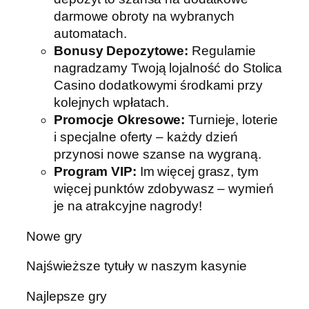
darmowe obroty na wybranych
automatach.
Bonusy Depozytowe:
Regularnie
nagradzamy Twoją lojalność do Stolica
Casino dodatkowymi środkami przy
kolejnych wpłatach.
Promocje Okresowe:
Turnieje, loterie
i specjalne oferty – każdy dzień
przynosi nowe szanse na wygraną.
Program VIP:
Im więcej grasz, tym
więcej punktów zdobywasz – wymień
je na atrakcyjne nagrody!
Nowe gry
Najświeższe tytuły w naszym kasynie
Najlepsze gry