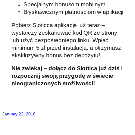
Specjalnym bonusom mobilnym
Błyskawicznym płatnościom w aplikacji
Pobierz Sloticca aplikację już teraz –
wystarczy zeskanować kod QR ze strony
lub użyć bezpośredniego linku. Wpłać
minimum 5 zł przed instalacją, a otrzymasz
ekskluzywny bonus bez depozytu!
Nie zwlekaj – dołącz do Slottica już dziś i
rozpocznij swoją przygodę w świecie
nieograniczonych możliwości!
January 22, 2016