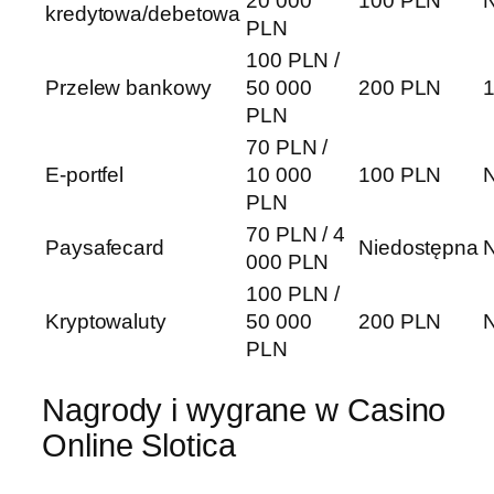
20 000
100 PLN
kredytowa/debetowa
PLN
100 PLN /
Przelew bankowy
50 000
200 PLN
1
PLN
70 PLN /
E-portfel
10 000
100 PLN
PLN
70 PLN / 4
Paysafecard
Niedostępna
000 PLN
100 PLN /
Kryptowaluty
50 000
200 PLN
PLN
Nagrody i wygrane w Casino
Online Slotica