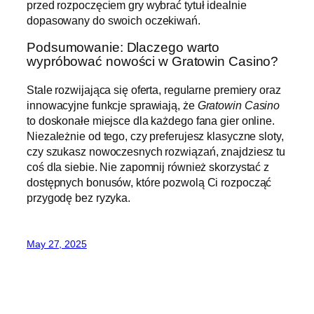
przed rozpoczęciem gry wybrać tytuł idealnie
dopasowany do swoich oczekiwań.
Podsumowanie: Dlaczego warto
wypróbować nowości w Gratowin Casino?
Stale rozwijająca się oferta, regularne premiery oraz
innowacyjne funkcje sprawiają, że
Gratowin Casino
to doskonałe miejsce dla każdego fana gier online.
Niezależnie od tego, czy preferujesz klasyczne sloty,
czy szukasz nowoczesnych rozwiązań, znajdziesz tu
coś dla siebie. Nie zapomnij również skorzystać z
dostępnych bonusów, które pozwolą Ci rozpocząć
przygodę bez ryzyka.
May 27, 2025