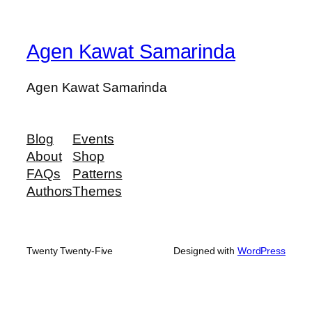
Agen Kawat Samarinda
Agen Kawat Samarinda
Blog
Events
About
Shop
FAQs
Patterns
Authors
Themes
Twenty Twenty-Five
Designed with
WordPress