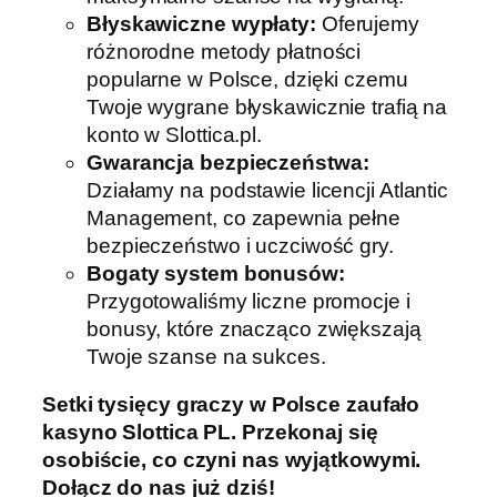
Błyskawiczne wypłaty:
Oferujemy
różnorodne metody płatności
popularne w Polsce, dzięki czemu
Twoje wygrane błyskawicznie trafią na
konto w Slottica.pl.
Gwarancja bezpieczeństwa:
Działamy na podstawie licencji Atlantic
Management, co zapewnia pełne
bezpieczeństwo i uczciwość gry.
Bogaty system bonusów:
Przygotowaliśmy liczne promocje i
bonusy, które znacząco zwiększają
Twoje szanse na sukces.
Setki tysięcy graczy w Polsce zaufało
kasyno Slottica PL. Przekonaj się
osobiście, co czyni nas wyjątkowymi.
Dołącz do nas już dziś!