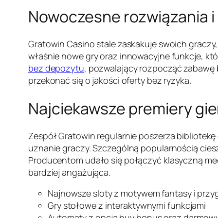
Nowoczesne rozwiązania i 
Gratowin Casino stale zaskakuje swoich gracz
właśnie nowe gry oraz innowacyjne funkcje, k
bez depozytu
, pozwalający rozpocząć zabawę 
przekonać się o jakości oferty bez ryzyka.
Najciekawsze premiery gie
Zespół Gratowin regularnie poszerza bibliotekę 
uznanie graczy. Szczególną popularnością cies
Producentom udało się połączyć klasyczną mec
bardziej angażująca.
Najnowsze sloty z motywem fantasy i przy
Gry stołowe z interaktywnymi funkcjami
Automaty z opcją
buy bonus
oraz darmowy