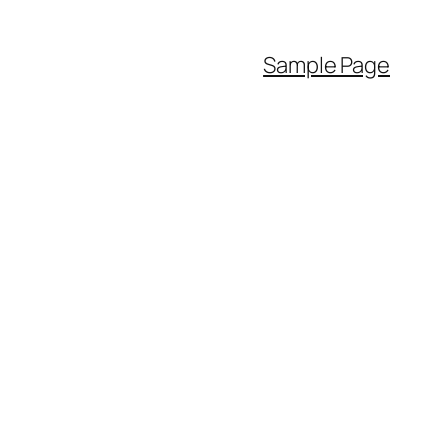
Sample Page