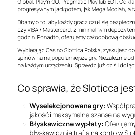
Global, Play’n GO, Pragmatic Play lub EGT. Od 
progresywnym jackpotem, jak Mega Moolah, a tak
Dbamy o to, aby każdy gracz czuł się bezpieczni
czy VISA / Mastercard, z minimalnym depozytem
godzin. Ponadto, oferujemy całodobową obsługę 
Wybierając Casino Slottica Polska, zyskujesz
spinów na najpopularniejsze gry. Niezależnie o
na każdym urządzeniu. Sprawdź już dziś i dołą
Co sprawia, że Sloticca je
Wyselekcjonowane gry:
Współpra
jakość i maksymalne szanse na wyg
Błyskawiczne wypłaty:
Oferujemy
błyskawicznie trafią na konto w Slot