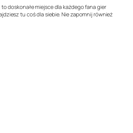
o
to doskonałe miejsce dla każdego fana gier
jdziesz tu coś dla siebie. Nie zapomnij również