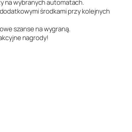
ty na wybranych automatach.
 dodatkowymi środkami przy kolejnych
i nowe szanse na wygraną.
akcyjne nagrody!