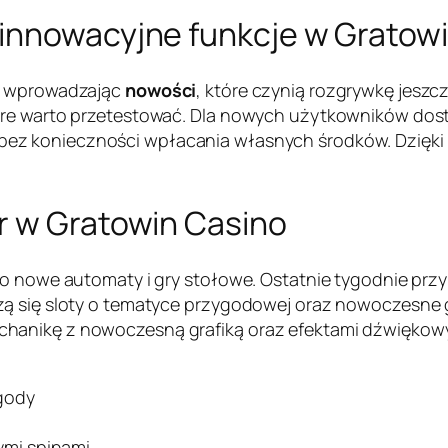
innowacyjne funkcje w Gratow
y, wprowadzając
nowości
, które czynią rozgrywkę jeszcz
tóre warto przetestować. Dla nowych użytkowników dos
bez konieczności wpłacania własnych środków. Dzięki
r w Gratowin Casino
o nowe automaty i gry stołowe. Ostatnie tygodnie przyn
zą się sloty o tematyce przygodowej oraz nowoczesne 
hanikę z nowoczesną grafiką oraz efektami dźwiękowym
gody
mi spinami