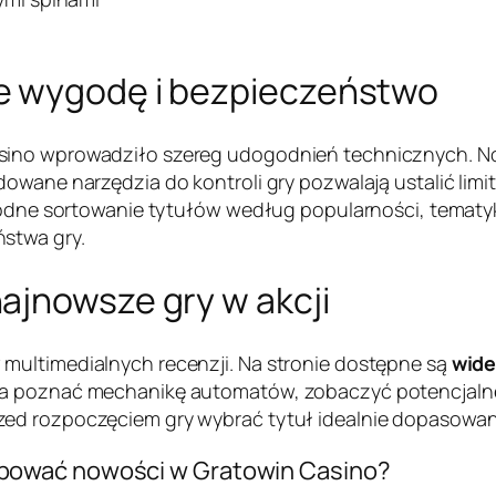
e wygodę i bezpieczeństwo
sino wprowadziło szereg udogodnień technicznych. N
dowane narzędzia do kontroli gry pozwalają ustalić lim
ygodne sortowanie tytułów według popularności, tematy
stwa gry.
ajnowsze gry w akcji
multimedialnych recenzji. Na stronie dostępne są
wide
na poznać mechanikę automatów, zobaczyć potencjalne
zed rozpoczęciem gry wybrać tytuł idealnie dopasowa
bować nowości w Gratowin Casino?