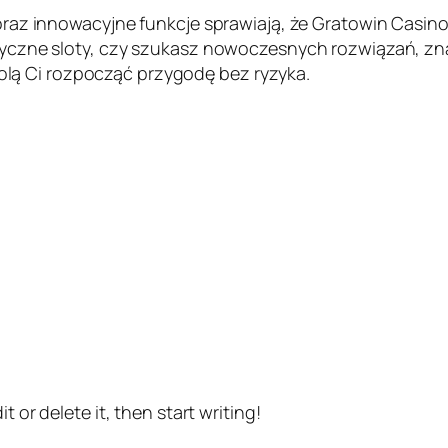
 oraz innowacyjne funkcje sprawiają, że
Gratowin Casin
asyczne sloty, czy szukasz nowoczesnych rozwiązań, zna
lą Ci rozpocząć przygodę bez ryzyka.
t or delete it, then start writing!