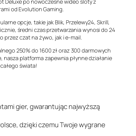
Hot Deluxe po nowoczesne wideo sloty z
rami od Evolution Gaming.
ne opcje, takie jak Blik, Przelewy24, Skrill,
cznie, średni czas przetwarzania wynosi do 24
przez czat na żywo, jak i e-mail.
talnego 250% do 1600 zł oraz 300 darmowych
ie, nasza platforma zapewnia płynne działanie
 całego świata!
ami gier, gwarantując najwyższą
olsce, dzięki czemu Twoje wygrane