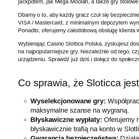
jackpotem, jak Mega Moolah, a także gry stołowe 
Dbamy o to, aby każdy gracz czuł się bezpiecznie 
VISA / Mastercard, z minimalnym depozytem wynos
Ponadto, oferujemy całodobową obsługę klienta w 
Wybierając Casino Slottica Polska, zyskujesz d
na najpopularniejsze gry. Niezależnie od tego, c
urządzeniu. Sprawdź już dziś i dołącz do społec
Co sprawia, że Sloticca je
Wyselekcjonowane gry:
Współpracu
maksymalne szanse na wygraną.
Błyskawiczne wypłaty:
Oferujemy r
błyskawicznie trafią na konto w Slotti
Gwarancja bezpieczeństwa:
Działa