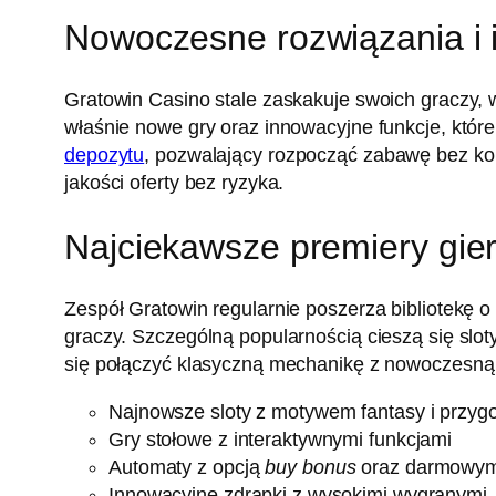
Nowoczesne rozwiązania i 
Gratowin Casino stale zaskakuje swoich graczy
właśnie nowe gry oraz innowacyjne funkcje, któ
depozytu
, pozwalający rozpocząć zabawę bez kon
jakości oferty bez ryzyka.
Najciekawsze premiery gie
Zespół Gratowin regularnie poszerza bibliotekę o
graczy. Szczególną popularnością cieszą się slo
się połączyć klasyczną mechanikę z nowoczesną g
Najnowsze sloty z motywem fantasy i przyg
Gry stołowe z interaktywnymi funkcjami
Automaty z opcją
buy bonus
oraz darmowym
Innowacyjne zdrapki z wysokimi wygranymi