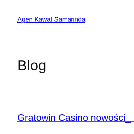
Skip
to
Agen Kawat Samarinda
content
Blog
Gratowin Casino nowości_ 