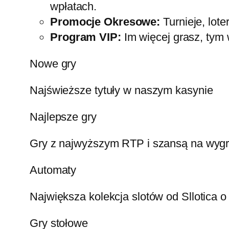
wpłatach.
Promocje Okresowe:
Turnieje, lote
Program VIP:
Im więcej grasz, tym
Nowe gry
Najświeższe tytuły w naszym kasynie
Najlepsze gry
Gry z najwyższym RTP i szansą na wyg
Automaty
Największa kolekcja slotów od Sllotica o
Gry stołowe