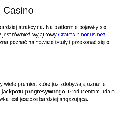
n Casino
ardziej atrakcyjną. Na platformie pojawiły się
y jest również wyjątkowy
Gratowin bonus bez
na poznać najnowsze tytuły i przekonać się o
y wiele premier, które już zdobywają uznanie
ą
jackpotu progresywnego
. Producentom udało
ka jest jeszcze bardziej angażująca.