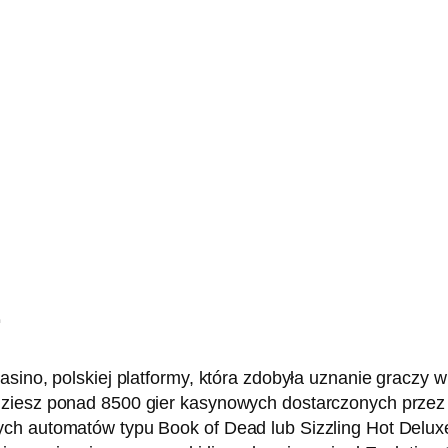
L
asino, polskiej platformy, która zdobyła uznanie graczy 
dziesz ponad 8500 gier kasynowych dostarczonych przez
ych automatów typu Book of Dead lub Sizzling Hot Delu