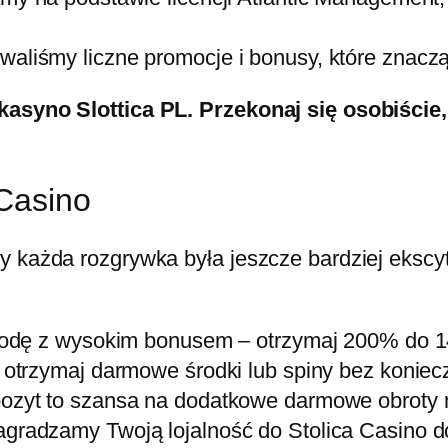
aliśmy liczne promocje i bonusy, które znacz
 kasyno Slottica PL. Przekonaj się osobiści
Casino
y każda rozgrywka była jeszcze bardziej ekscy
odę z wysokim bonusem – otrzymaj 200% do 14
 otrzymaj darmowe środki lub spiny bez koniecz
ozyt to szansa na dodatkowe darmowe obroty
gradzamy Twoją lojalność do Stolica Casino d