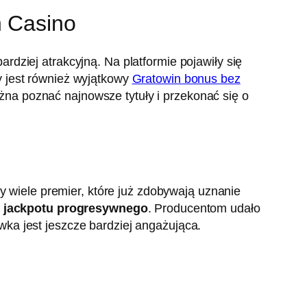
n Casino
ardziej atrakcyjną. Na platformie pojawiły się
y jest również wyjątkowy
Gratowin bonus bez
na poznać najnowsze tytuły i przekonać się o
y wiele premier, które już zdobywają uznanie
ą
jackpotu progresywnego
. Producentom udało
ka jest jeszcze bardziej angażująca.