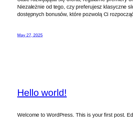
Niezależnie od tego, czy preferujesz klasyczne s
dostępnych bonusów, które pozwolą Ci rozpocząć
May 27, 2025
Hello world!
Welcome to WordPress. This is your first post. Edit 