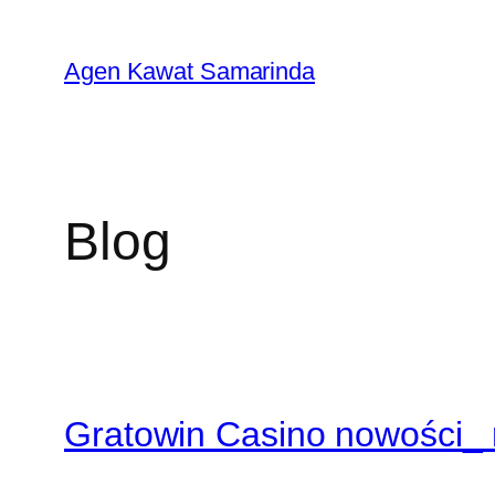
Skip
to
Agen Kawat Samarinda
content
Blog
Gratowin Casino nowości_ 