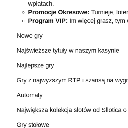
wpłatach.
Promocje Okresowe:
Turnieje, lote
Program VIP:
Im więcej grasz, tym
Nowe gry
Najświeższe tytuły w naszym kasynie
Najlepsze gry
Gry z najwyższym RTP i szansą na wyg
Automaty
Największa kolekcja slotów od Sllotica o
Gry stołowe