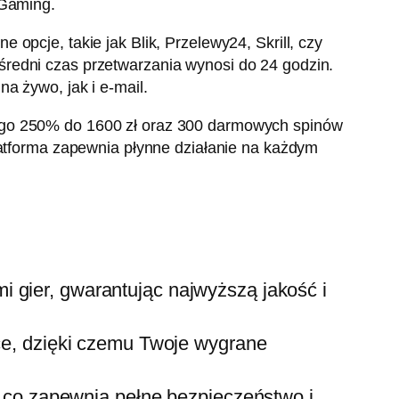
 Gaming.
opcje, takie jak Blik, Przelewy24, Skrill, czy
średni czas przetwarzania wynosi do 24 godzin.
a żywo, jak i e-mail.
nego 250% do 1600 zł oraz 300 darmowych spinów
platforma zapewnia płynne działanie na każdym
gier, gwarantując najwyższą jakość i
ce, dzięki czemu Twoje wygrane
 co zapewnia pełne bezpieczeństwo i