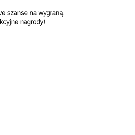
nowe szanse na wygraną.
kcyjne nagrody!