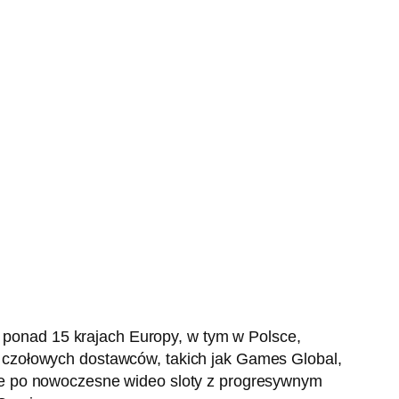
w ponad 15 krajach Europy, w tym w Polsce,
 czołowych dostawców, takich jak Games Global,
xe po nowoczesne wideo sloty z progresywnym