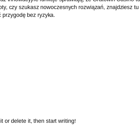
loty, czy szukasz nowoczesnych rozwiązań, znajdziesz tu 
 przygodę bez ryzyka.
or delete it, then start writing!