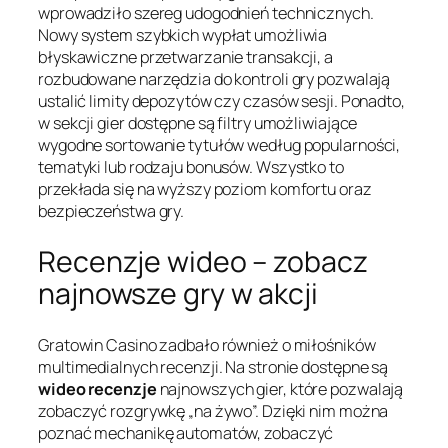
wprowadziło szereg udogodnień technicznych.
Nowy system szybkich wypłat umożliwia
błyskawiczne przetwarzanie transakcji, a
rozbudowane narzędzia do kontroli gry pozwalają
ustalić limity depozytów czy czasów sesji. Ponadto,
w sekcji gier dostępne są filtry umożliwiające
wygodne sortowanie tytułów według popularności,
tematyki lub rodzaju bonusów. Wszystko to
przekłada się na wyższy poziom komfortu oraz
bezpieczeństwa gry.
Recenzje wideo – zobacz
najnowsze gry w akcji
Gratowin Casino zadbało również o miłośników
multimedialnych recenzji. Na stronie dostępne są
wideo recenzje
najnowszych gier, które pozwalają
zobaczyć rozgrywkę „na żywo”. Dzięki nim można
poznać mechanikę automatów, zobaczyć