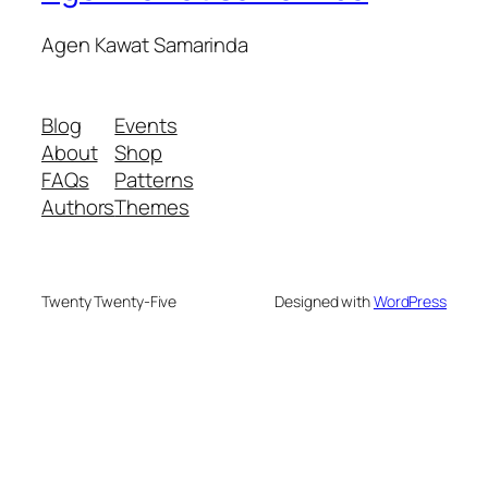
Agen Kawat Samarinda
Blog
Events
About
Shop
FAQs
Patterns
Authors
Themes
Twenty Twenty-Five
Designed with
WordPress