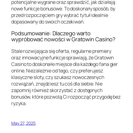
potencjalne wygrane oraz sprawdzić, jak działają
nowe funkcje bonusowe. To doskonały sposób, by
przed rozpoczęciem gry wybrać tytuł idealnie
dopasowany do swoich oczekiwań.
Podsumowanie: Dlaczego warto
wypróbować nowości w Gratowin Casino?
Stale rozwijająca się oferta, regularne premiery
oraz innowacyjne funkcje sprawiają, że
Gratowin
Casino
to doskonałe miejsce dla każdego fana gier
online. Niezależnie od tego, czy preferujesz
klasyczne sloty, czy szukasz nowoczesnych
rozwiązań, znajdziesz tu coś dla siebie. Nie
zapomnij również skorzystać z dostępnych
bonusów, które pozwolą Ci rozpocząć przygodę bez
ryzyka.
May 27, 2025