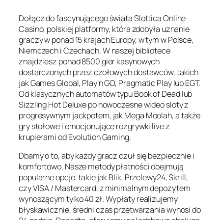
Dołącz do fascynującego świata Slottica Online
Casino, polskiej platformy, która zdobyła uznanie
graczy w ponad 15 krajach Europy, w tym w Polsce,
Niemczech i Czechach. W naszej bibliotece
znajdziesz ponad 8500 gier kasynowych
dostarczonych przez czołowych dostawców, takich
jak Games Global, Play’n GO, Pragmatic Play lub EGT.
Od klasycznych automatów typu Book of Dead lub
Sizzling Hot Deluxe po nowoczesne wideo sloty z
progresywnym jackpotem, jak Mega Moolah, a także
gry stołowe i emocjonujące rozgrywki live z
krupierami od Evolution Gaming.
Dbamy o to, aby każdy gracz czuł się bezpiecznie i
komfortowo. Nasze metody płatności obejmują
popularne opcje, takie jak Blik, Przelewy24, Skrill,
czy VISA / Mastercard, z minimalnym depozytem
wynoszącym tylko 40 zł. Wypłaty realizujemy
błyskawicznie, średni czas przetwarzania wynosi do