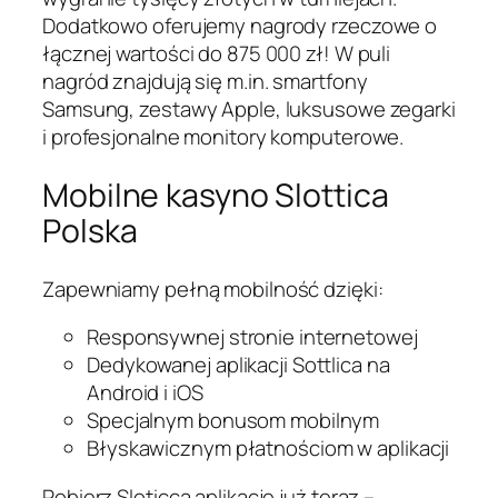
Dodatkowo oferujemy nagrody rzeczowe o
łącznej wartości do 875 000 zł! W puli
nagród znajdują się m.in. smartfony
Samsung, zestawy Apple, luksusowe zegarki
i profesjonalne monitory komputerowe.
Mobilne kasyno Slottica
Polska
Zapewniamy pełną mobilność dzięki:
Responsywnej stronie internetowej
Dedykowanej aplikacji Sottlica na
Android i iOS
Specjalnym bonusom mobilnym
Błyskawicznym płatnościom w aplikacji
Pobierz Sloticca aplikację już teraz –