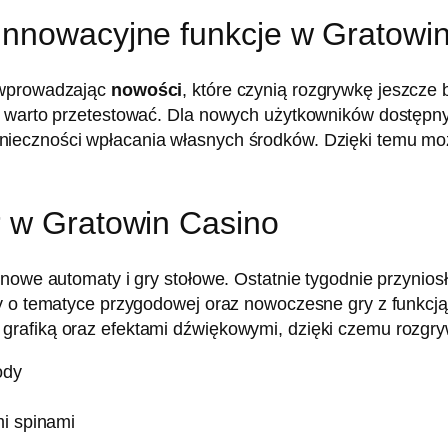
innowacyjne funkcje w Gratowi
, wprowadzając
nowości
, które czynią rozgrywkę jeszcze b
re warto przetestować. Dla nowych użytkowników dostępn
ieczności wpłacania własnych środków. Dzięki temu moż
r w Gratowin Casino
 nowe automaty i gry stołowe. Ostatnie tygodnie przyniosł
ty o tematyce przygodowej oraz nowoczesne gry z funkcj
rafiką oraz efektami dźwiękowymi, dzięki czemu rozgryw
ody
i spinami