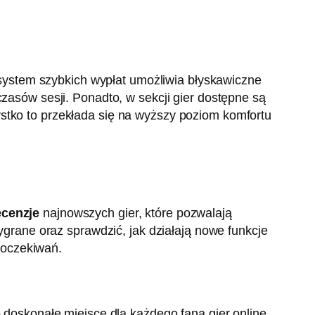
ystem szybkich wypłat umożliwia błyskawiczne
czasów sesji. Ponadto, w sekcji gier dostępne są
ystko to przekłada się na wyższy poziom komfortu
ecenzje
najnowszych gier, które pozwalają
rane oraz sprawdzić, jak działają nowe funkcje
 oczekiwań.
 doskonałe miejsce dla każdego fana gier online.