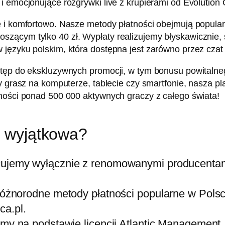
i emocjonujące rozgrywki live z krupierami od Evolution
i komfortowo. Nasze metody płatności obejmują popularne 
zącym tylko 40 zł. Wypłaty realizujemy błyskawicznie, 
języku polskim, która dostępna jest zarówno przez czat n
ostęp do ekskluzywnych promocji, w tym bonusu powital
zy grasz na komputerze, tablecie czy smartfonie, nasza 
zności ponad 500 000 aktywnych graczy z całego świata!
st wyjątkowa?
jemy wyłącznie z renomowanymi producentami 
óżnorodne metody płatności popularne w Pols
ca.pl.
my na podstawie licencji Atlantic Management,