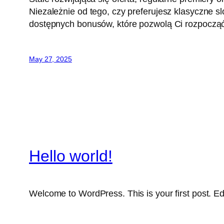
Niezależnie od tego, czy preferujesz klasyczne s
dostępnych bonusów, które pozwolą Ci rozpocząć
May 27, 2025
Hello world!
Welcome to WordPress. This is your first post. Edit 