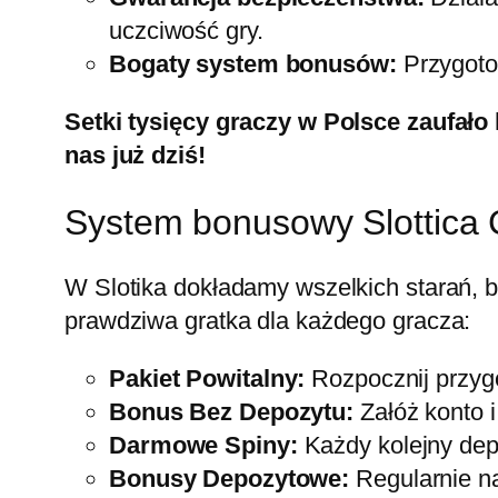
uczciwość gry.
Bogaty system bonusów:
Przygotow
Setki tysięcy graczy w Polsce zaufało
nas już dziś!
System bonusowy Slottica 
W Slotika dokładamy wszelkich starań, b
prawdziwa gratka dla każdego gracza:
Pakiet Powitalny:
Rozpocznij przyg
Bonus Bez Depozytu:
Załóż konto i
Darmowe Spiny:
Każdy kolejny dep
Bonusy Depozytowe:
Regularnie na