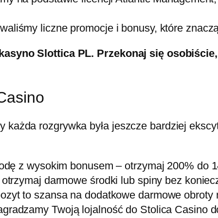
aliśmy liczne promocje i bonusy, które znacz
 kasyno Slottica PL. Przekonaj się osobiści
Casino
y każda rozgrywka była jeszcze bardziej ekscy
odę z wysokim bonusem – otrzymaj 200% do 14
 otrzymaj darmowe środki lub spiny bez koniecz
ozyt to szansa na dodatkowe darmowe obroty
gradzamy Twoją lojalność do Stolica Casino d