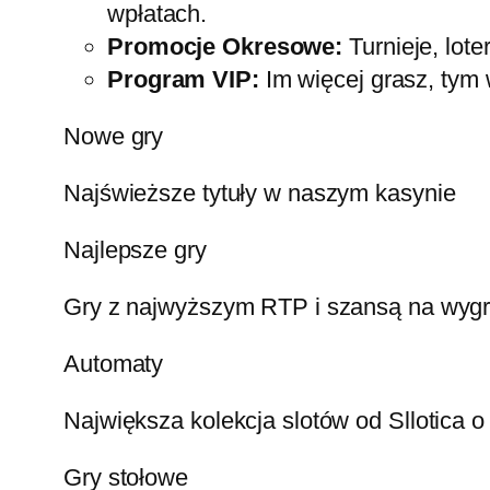
wpłatach.
Promocje Okresowe:
Turnieje, lote
Program VIP:
Im więcej grasz, tym
Nowe gry
Najświeższe tytuły w naszym kasynie
Najlepsze gry
Gry z najwyższym RTP i szansą na wyg
Automaty
Największa kolekcja slotów od Sllotica o
Gry stołowe