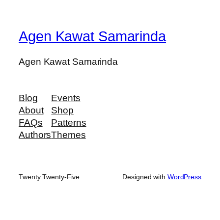
Agen Kawat Samarinda
Agen Kawat Samarinda
Blog
Events
About
Shop
FAQs
Patterns
Authors
Themes
Twenty Twenty-Five
Designed with
WordPress