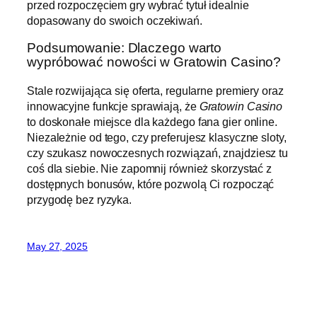
przed rozpoczęciem gry wybrać tytuł idealnie
dopasowany do swoich oczekiwań.
Podsumowanie: Dlaczego warto
wypróbować nowości w Gratowin Casino?
Stale rozwijająca się oferta, regularne premiery oraz
innowacyjne funkcje sprawiają, że
Gratowin Casino
to doskonałe miejsce dla każdego fana gier online.
Niezależnie od tego, czy preferujesz klasyczne sloty,
czy szukasz nowoczesnych rozwiązań, znajdziesz tu
coś dla siebie. Nie zapomnij również skorzystać z
dostępnych bonusów, które pozwolą Ci rozpocząć
przygodę bez ryzyka.
May 27, 2025