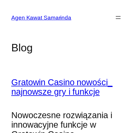
Skip
to
Agen Kawat Samarinda
content
Blog
Gratowin Casino nowości_
najnowsze gry i funkcje
Nowoczesne rozwiązania i
innowacyjne funkcje w