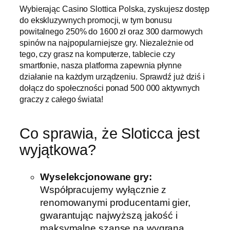
Wybierając Casino Slottica Polska, zyskujesz dostęp
do ekskluzywnych promocji, w tym bonusu
powitalnego 250% do 1600 zł oraz 300 darmowych
spinów na najpopularniejsze gry. Niezależnie od
tego, czy grasz na komputerze, tablecie czy
smartfonie, nasza platforma zapewnia płynne
działanie na każdym urządzeniu. Sprawdź już dziś i
dołącz do społeczności ponad 500 000 aktywnych
graczy z całego świata!
Co sprawia, że Sloticca jest
wyjątkowa?
Wyselekcjonowane gry:
Współpracujemy wyłącznie z
renomowanymi producentami gier,
gwarantując najwyższą jakość i
maksymalne szanse na wygraną.