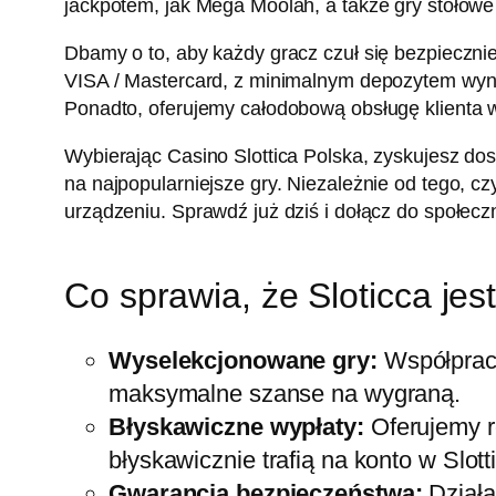
jackpotem, jak Mega Moolah, a także gry stołowe 
Dbamy o to, aby każdy gracz czuł się bezpiecznie 
VISA / Mastercard, z minimalnym depozytem wynos
Ponadto, oferujemy całodobową obsługę klienta w 
Wybierając Casino Slottica Polska, zyskujesz d
na najpopularniejsze gry. Niezależnie od tego, c
urządzeniu. Sprawdź już dziś i dołącz do społec
Co sprawia, że Sloticca je
Wyselekcjonowane gry:
Współpracu
maksymalne szanse na wygraną.
Błyskawiczne wypłaty:
Oferujemy r
błyskawicznie trafią na konto w Slotti
Gwarancja bezpieczeństwa:
Działa