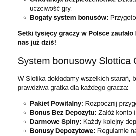
uczciwość gry.
Bogaty system bonusów:
Przygotow
Setki tysięcy graczy w Polsce zaufało
nas już dziś!
System bonusowy Slottica 
W Slotika dokładamy wszelkich starań, b
prawdziwa gratka dla każdego gracza:
Pakiet Powitalny:
Rozpocznij przyg
Bonus Bez Depozytu:
Załóż konto i
Darmowe Spiny:
Każdy kolejny dep
Bonusy Depozytowe:
Regularnie na