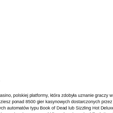
L
asino, polskiej platformy, która zdobyła uznanie graczy 
dziesz ponad 8500 gier kasynowych dostarczonych przez
ych automatów typu Book of Dead lub Sizzling Hot Delu