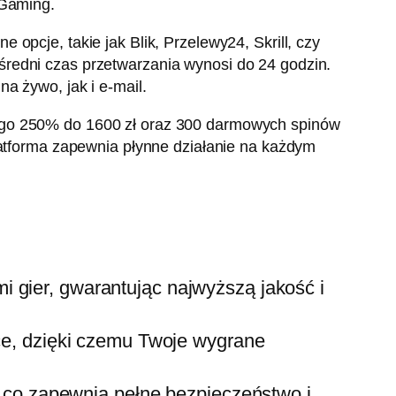
 Gaming.
opcje, takie jak Blik, Przelewy24, Skrill, czy
średni czas przetwarzania wynosi do 24 godzin.
a żywo, jak i e-mail.
nego 250% do 1600 zł oraz 300 darmowych spinów
platforma zapewnia płynne działanie na każdym
gier, gwarantując najwyższą jakość i
ce, dzięki czemu Twoje wygrane
 co zapewnia pełne bezpieczeństwo i