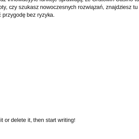
loty, czy szukasz nowoczesnych rozwiązań, znajdziesz tu 
 przygodę bez ryzyka.
or delete it, then start writing!