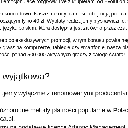
i emocjonujące rozgrywki live z krupierami od Evolution
i komfortowo. Nasze metody płatności obejmują popularne 
zącym tylko 40 zł. Wypłaty realizujemy błyskawicznie, 
języku polskim, która dostępna jest zarówno przez czat n
ostęp do ekskluzywnych promocji, w tym bonusu powital
zy grasz na komputerze, tablecie czy smartfonie, nasza 
zności ponad 500 000 aktywnych graczy z całego świata!
st wyjątkowa?
jemy wyłącznie z renomowanymi producentami 
óżnorodne metody płatności popularne w Pols
ca.pl.
my na podstawie licencji Atlantic Management,