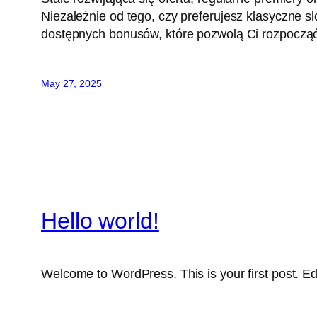
Niezależnie od tego, czy preferujesz klasyczne s
dostępnych bonusów, które pozwolą Ci rozpocząć
May 27, 2025
Hello world!
Welcome to WordPress. This is your first post. Edit 