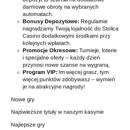
darmowe obroty na wybranych
automatach.
Bonusy Depozytowe:
Regularnie
nagradzamy Twoją lojalność do Stolica
Casino dodatkowymi środkami przy
kolejnych wpłatach.
Promocje Okresowe:
Turnieje, loterie
i specjalne oferty – każdy dzień
przynosi nowe szanse na wygraną.
Program VIP:
Im więcej grasz, tym
więcej punktów zdobywasz – wymień
je na atrakcyjne nagrody!
Nowe gry
Najświeższe tytuły w naszym kasynie
Najlepsze gry