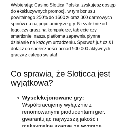
Wybierając Casino Slottica Polska, zyskujesz dostęp
do ekskluzywnych promocji, w tym bonusu
powitalnego 250% do 1600 zł oraz 300 darmowych
spinów na najpopularniejsze gry. Niezależnie od
tego, czy grasz na komputerze, tablecie czy
smartfonie, nasza platforma zapewnia płynne
działanie na każdym urządzeniu. Sprawdź już dziś i
dołącz do społeczności ponad 500 000 aktywnych
graczy z całego świata!
Co sprawia, że Sloticca jest
wyjątkowa?
Wyselekcjonowane gry:
Współpracujemy wyłącznie z
renomowanymi producentami gier,
gwarantując najwyższą jakość i
maksymalne szanse na wygraną.