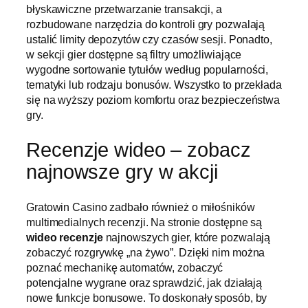
błyskawiczne przetwarzanie transakcji, a
rozbudowane narzędzia do kontroli gry pozwalają
ustalić limity depozytów czy czasów sesji. Ponadto,
w sekcji gier dostępne są filtry umożliwiające
wygodne sortowanie tytułów według popularności,
tematyki lub rodzaju bonusów. Wszystko to przekłada
się na wyższy poziom komfortu oraz bezpieczeństwa
gry.
Recenzje wideo – zobacz
najnowsze gry w akcji
Gratowin Casino zadbało również o miłośników
multimedialnych recenzji. Na stronie dostępne są
wideo recenzje
najnowszych gier, które pozwalają
zobaczyć rozgrywkę „na żywo”. Dzięki nim można
poznać mechanikę automatów, zobaczyć
potencjalne wygrane oraz sprawdzić, jak działają
nowe funkcje bonusowe. To doskonały sposób, by