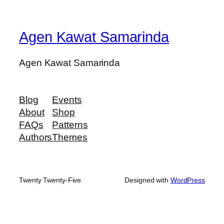
Agen Kawat Samarinda
Agen Kawat Samarinda
Blog
Events
About
Shop
FAQs
Patterns
Authors
Themes
Twenty Twenty-Five
Designed with
WordPress