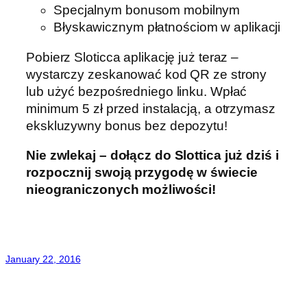
Specjalnym bonusom mobilnym
Błyskawicznym płatnościom w aplikacji
Pobierz Sloticca aplikację już teraz –
wystarczy zeskanować kod QR ze strony
lub użyć bezpośredniego linku. Wpłać
minimum 5 zł przed instalacją, a otrzymasz
ekskluzywny bonus bez depozytu!
Nie zwlekaj – dołącz do Slottica już dziś i
rozpocznij swoją przygodę w świecie
nieograniczonych możliwości!
January 22, 2016