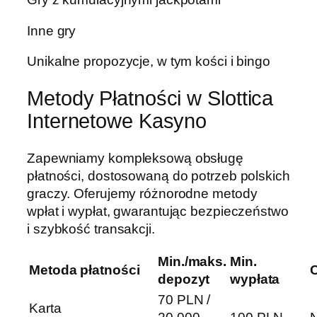
Inne gry
Unikalne propozycje, w tym kości i bingo
Metody Płatności w Slottica
Internetowe Kasyno
Zapewniamy kompleksową obsługę
płatności, dostosowaną do potrzeb polskich
graczy. Oferujemy różnorodne metody
wpłat i wypłat, gwarantując bezpieczeństwo
i szybkość transakcji.
Min./maks.
Min.
Metoda płatności
C
depozyt
wypłata
70 PLN /
Karta