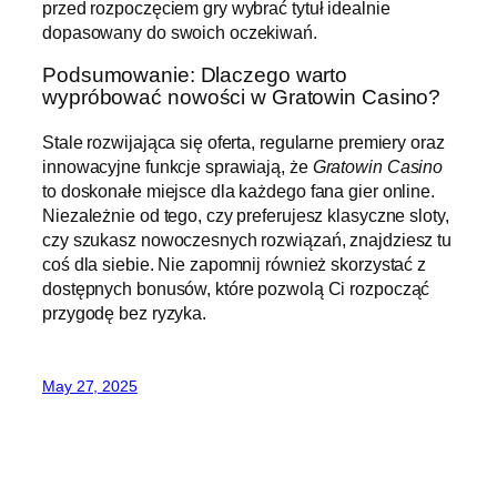
przed rozpoczęciem gry wybrać tytuł idealnie
dopasowany do swoich oczekiwań.
Podsumowanie: Dlaczego warto
wypróbować nowości w Gratowin Casino?
Stale rozwijająca się oferta, regularne premiery oraz
innowacyjne funkcje sprawiają, że
Gratowin Casino
to doskonałe miejsce dla każdego fana gier online.
Niezależnie od tego, czy preferujesz klasyczne sloty,
czy szukasz nowoczesnych rozwiązań, znajdziesz tu
coś dla siebie. Nie zapomnij również skorzystać z
dostępnych bonusów, które pozwolą Ci rozpocząć
przygodę bez ryzyka.
May 27, 2025