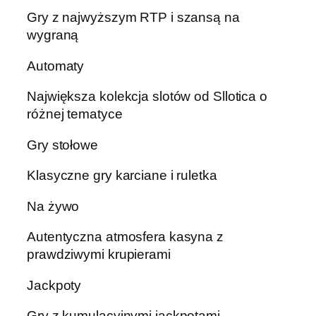
Gry z najwyższym RTP i szansą na
wygraną
Automaty
Największa kolekcja slotów od Sllotica o
różnej tematyce
Gry stołowe
Klasyczne gry karciane i ruletka
Na żywo
Autentyczna atmosfera kasyna z
prawdziwymi krupierami
Jackpoty
Gry z kumulacyjnymi jackpotami