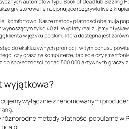
klasycznych automatów typu Book of Dead lub Sizzling 
że gry stołowe i emocjonujące rozgrywki live z krupie
e i komfortowo. Nasze metody płatności obejmują popular
 wynoszącym tylko 40 zł. Wypłaty realizujemy błyskawi
klienta w języku polskim, która dostępna jest zarówno 
 dostęp do ekskluzywnych promocji, w tym bonusu powi
d tego, czy grasz na komputerze, tablecie czy smartfon
cz do społeczności ponad 500 000 aktywnych graczy z
st wyjątkowa?
cujemy wyłącznie z renomowanymi producent
raną.
 różnorodne metody płatności popularne w P
tica.pl.