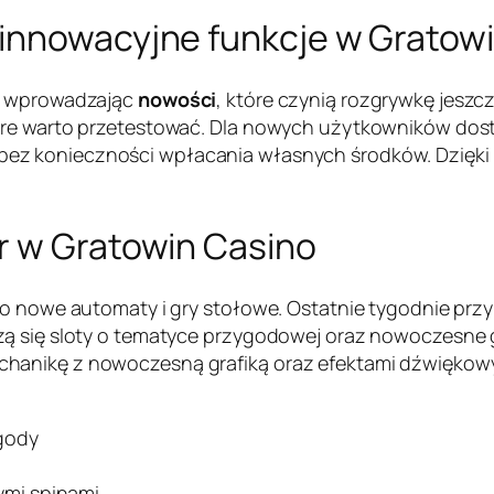
innowacyjne funkcje w Gratow
y, wprowadzając
nowości
, które czynią rozgrywkę jeszcz
tóre warto przetestować. Dla nowych użytkowników dos
bez konieczności wpłacania własnych środków. Dzięki
r w Gratowin Casino
o nowe automaty i gry stołowe. Ostatnie tygodnie przyn
zą się sloty o tematyce przygodowej oraz nowoczesne 
hanikę z nowoczesną grafiką oraz efektami dźwiękowym
gody
mi spinami