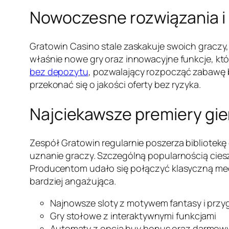
Nowoczesne rozwiązania i 
Gratowin Casino stale zaskakuje swoich gracz
właśnie nowe gry oraz innowacyjne funkcje, k
bez depozytu
, pozwalający rozpocząć zabawę 
przekonać się o jakości oferty bez ryzyka.
Najciekawsze premiery gie
Zespół Gratowin regularnie poszerza bibliotekę 
uznanie graczy. Szczególną popularnością cies
Producentom udało się połączyć klasyczną mec
bardziej angażująca.
Najnowsze sloty z motywem fantasy i przy
Gry stołowe z interaktywnymi funkcjami
Automaty z opcją
buy bonus
oraz darmowy