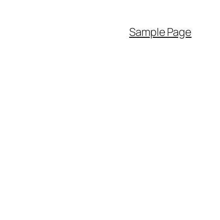
Sample Page