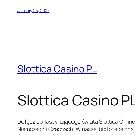
January 25, 2025
Slottica Casino PL
Slottica Casino P
Dołącz do fascynującego świata Slottica Online
Niemczech i Czechach. W naszej bibliotece zn