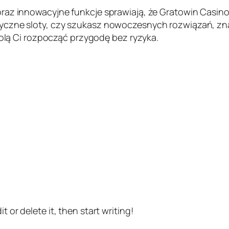
 oraz innowacyjne funkcje sprawiają, że
Gratowin Casin
asyczne sloty, czy szukasz nowoczesnych rozwiązań, zna
lą Ci rozpocząć przygodę bez ryzyka.
t or delete it, then start writing!