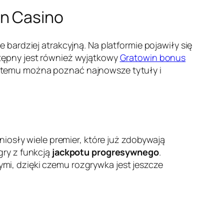
in Casino
e bardziej atrakcyjną. Na platformie pojawiły się
tępny jest również wyjątkowy
Gratowin bonus
 temu można poznać najnowsze tytuły i
iosły wiele premier, które już zdobywają
gry z funkcją
jackpotu progresywnego
.
i, dzięki czemu rozgrywka jest jeszcze