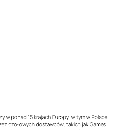
czy w ponad 15 krajach Europy, w tym w Polsce,
rzez czołowych dostawców, takich jak Games