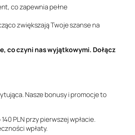
ent, co zapewnia pełne
cząco zwiększają Twoje szanse na
cie, co czyni nas wyjątkowymi. Dołącz
cytująca. Nasze bonusy i promocje to
40 PLN przy pierwszej wpłacie.
eczności wpłaty.