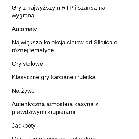
Gry z najwyższym RTP i szansą na
wygraną
Automaty
Największa kolekcja slotów od Sllotica o
różnej tematyce
Gry stołowe
Klasyczne gry karciane i ruletka
Na żywo
Autentyczna atmosfera kasyna z
prawdziwymi krupierami
Jackpoty
Gry z kumulacyjnymi jackpotami