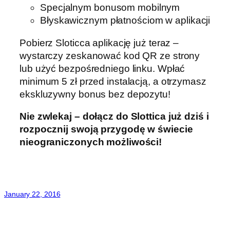
Specjalnym bonusom mobilnym
Błyskawicznym płatnościom w aplikacji
Pobierz Sloticca aplikację już teraz –
wystarczy zeskanować kod QR ze strony
lub użyć bezpośredniego linku. Wpłać
minimum 5 zł przed instalacją, a otrzymasz
ekskluzywny bonus bez depozytu!
Nie zwlekaj – dołącz do Slottica już dziś i
rozpocznij swoją przygodę w świecie
nieograniczonych możliwości!
January 22, 2016