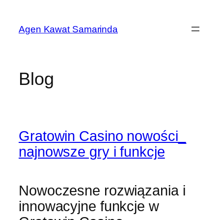
Skip
to
Agen Kawat Samarinda
content
Blog
Gratowin Casino nowości_
najnowsze gry i funkcje
Nowoczesne rozwiązania i
innowacyjne funkcje w