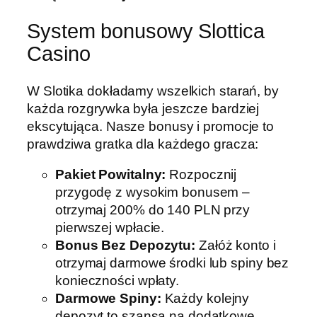
System bonusowy Slottica
Casino
W Slotika dokładamy wszelkich starań, by
każda rozgrywka była jeszcze bardziej
ekscytująca. Nasze bonusy i promocje to
prawdziwa gratka dla każdego gracza:
Pakiet Powitalny:
Rozpocznij
przygodę z wysokim bonusem –
otrzymaj 200% do 140 PLN przy
pierwszej wpłacie.
Bonus Bez Depozytu:
Załóż konto i
otrzymaj darmowe środki lub spiny bez
konieczności wpłaty.
Darmowe Spiny:
Każdy kolejny
depozyt to szansa na dodatkowe