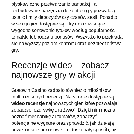
błyskawiczne przetwarzanie transakcji, a
rozbudowane narzędzia do kontroli gry pozwalają
ustalić limity depozytów czy czasów sesji. Ponadto,
w sekcji gier dostępne są filtry umożliwiające
wygodne sortowanie tytułów według popularności,
tematyki lub rodzaju bonusów. Wszystko to przekłada
się na wyższy poziom komfortu oraz bezpieczeństwa
gry.
Recenzje wideo – zobacz
najnowsze gry w akcji
Gratowin Casino zadbało również o miłośników
multimedialnych recenzji. Na stronie dostępne są
wideo recenzje
najnowszych gier, które pozwalają
zobaczyć rozgrywkę „na żywo”. Dzięki nim można
poznać mechanikę automatów, zobaczyć
potencjalne wygrane oraz sprawdzić, jak działają
nowe funkcje bonusowe. To doskonały sposób, by