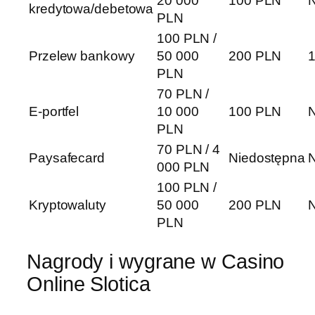
20 000
100 PLN
kredytowa/debetowa
PLN
100 PLN /
Przelew bankowy
50 000
200 PLN
1
PLN
70 PLN /
E-portfel
10 000
100 PLN
PLN
70 PLN / 4
Paysafecard
Niedostępna
000 PLN
100 PLN /
Kryptowaluty
50 000
200 PLN
PLN
Nagrody i wygrane w Casino
Online Slotica