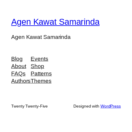
Agen Kawat Samarinda
Agen Kawat Samarinda
Blog
Events
About
Shop
FAQs
Patterns
Authors
Themes
Twenty Twenty-Five
Designed with
WordPress