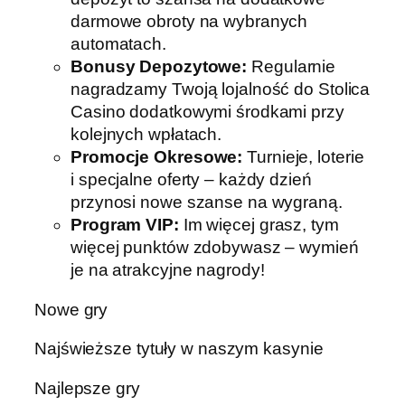
darmowe obroty na wybranych
automatach.
Bonusy Depozytowe:
Regularnie
nagradzamy Twoją lojalność do Stolica
Casino dodatkowymi środkami przy
kolejnych wpłatach.
Promocje Okresowe:
Turnieje, loterie
i specjalne oferty – każdy dzień
przynosi nowe szanse na wygraną.
Program VIP:
Im więcej grasz, tym
więcej punktów zdobywasz – wymień
je na atrakcyjne nagrody!
Nowe gry
Najświeższe tytuły w naszym kasynie
Najlepsze gry