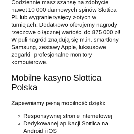
Codziennie masz szansę na zdobycie
nawet 10 000 darmowych spinów Slottica
PL lub wygranie tysięcy złotych w
turniejach. Dodatkowo oferujemy nagrody
rzeczowe o łącznej wartości do 875 000 zł!
W puli nagród znajdują się m.in. smartfony
Samsung, zestawy Apple, luksusowe
zegarki i profesjonalne monitory
komputerowe.
Mobilne kasyno Slottica
Polska
Zapewniamy pełną mobilność dzięki:
Responsywnej stronie internetowej
Dedykowanej aplikacji Sottlica na
Android i iOS