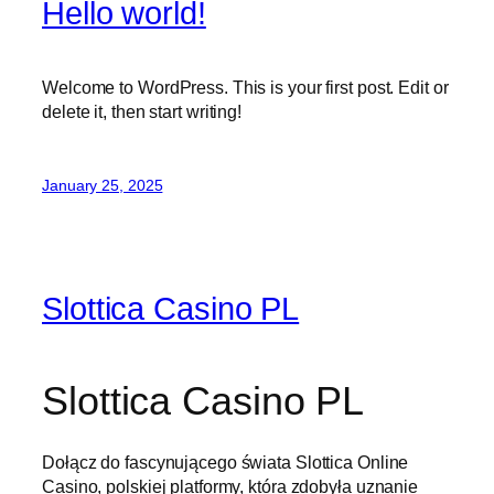
Hello world!
Welcome to WordPress. This is your first post. Edit or
delete it, then start writing!
January 25, 2025
Slottica Casino PL
Slottica Casino PL
Dołącz do fascynującego świata Slottica Online
Casino, polskiej platformy, która zdobyła uznanie