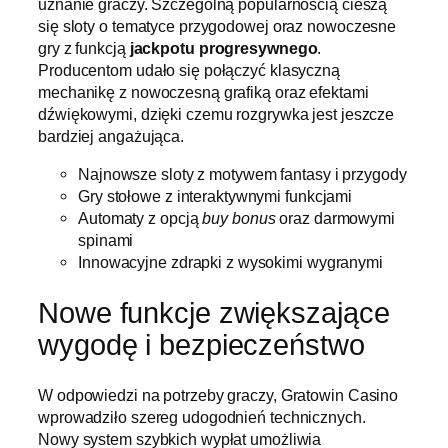
uznanie graczy. Szczególną popularnością cieszą
się sloty o tematyce przygodowej oraz nowoczesne
gry z funkcją
jackpotu progresywnego
.
Producentom udało się połączyć klasyczną
mechanikę z nowoczesną grafiką oraz efektami
dźwiękowymi, dzięki czemu rozgrywka jest jeszcze
bardziej angażująca.
Najnowsze sloty z motywem fantasy i przygody
Gry stołowe z interaktywnymi funkcjami
Automaty z opcją
buy bonus
oraz darmowymi
spinami
Innowacyjne zdrapki z wysokimi wygranymi
Nowe funkcje zwiększające
wygodę i bezpieczeństwo
W odpowiedzi na potrzeby graczy, Gratowin Casino
wprowadziło szereg udogodnień technicznych.
Nowy system szybkich wypłat umożliwia