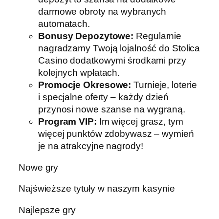
darmowe obroty na wybranych
automatach.
Bonusy Depozytowe:
Regularnie
nagradzamy Twoją lojalność do Stolica
Casino dodatkowymi środkami przy
kolejnych wpłatach.
Promocje Okresowe:
Turnieje, loterie
i specjalne oferty – każdy dzień
przynosi nowe szanse na wygraną.
Program VIP:
Im więcej grasz, tym
więcej punktów zdobywasz – wymień
je na atrakcyjne nagrody!
Nowe gry
Najświeższe tytuły w naszym kasynie
Najlepsze gry