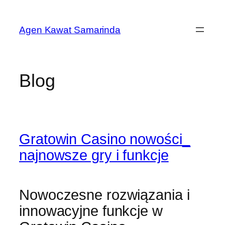
Skip
to
Agen Kawat Samarinda
content
Blog
Gratowin Casino nowości_
najnowsze gry i funkcje
Nowoczesne rozwiązania i
innowacyjne funkcje w