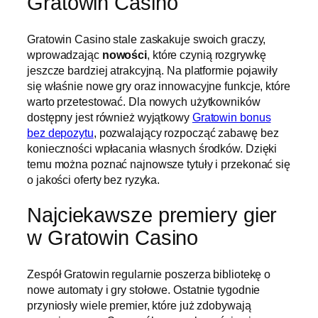
Gratowin Casino
Gratowin Casino stale zaskakuje swoich graczy,
wprowadzając
nowości
, które czynią rozgrywkę
jeszcze bardziej atrakcyjną. Na platformie pojawiły
się właśnie nowe gry oraz innowacyjne funkcje, które
warto przetestować. Dla nowych użytkowników
dostępny jest również wyjątkowy
Gratowin bonus
bez depozytu
, pozwalający rozpocząć zabawę bez
konieczności wpłacania własnych środków. Dzięki
temu można poznać najnowsze tytuły i przekonać się
o jakości oferty bez ryzyka.
Najciekawsze premiery gier
w Gratowin Casino
Zespół Gratowin regularnie poszerza bibliotekę o
nowe automaty i gry stołowe. Ostatnie tygodnie
przyniosły wiele premier, które już zdobywają