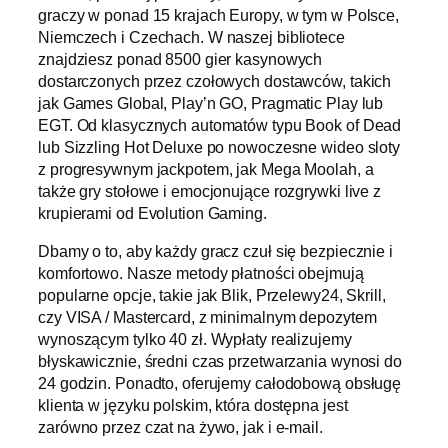
graczy w ponad 15 krajach Europy, w tym w Polsce,
Niemczech i Czechach. W naszej bibliotece
znajdziesz ponad 8500 gier kasynowych
dostarczonych przez czołowych dostawców, takich
jak Games Global, Play’n GO, Pragmatic Play lub
EGT. Od klasycznych automatów typu Book of Dead
lub Sizzling Hot Deluxe po nowoczesne wideo sloty
z progresywnym jackpotem, jak Mega Moolah, a
także gry stołowe i emocjonujące rozgrywki live z
krupierami od Evolution Gaming.
Dbamy o to, aby każdy gracz czuł się bezpiecznie i
komfortowo. Nasze metody płatności obejmują
popularne opcje, takie jak Blik, Przelewy24, Skrill,
czy VISA / Mastercard, z minimalnym depozytem
wynoszącym tylko 40 zł. Wypłaty realizujemy
błyskawicznie, średni czas przetwarzania wynosi do
24 godzin. Ponadto, oferujemy całodobową obsługę
klienta w języku polskim, która dostępna jest
zarówno przez czat na żywo, jak i e-mail.