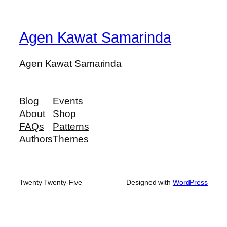
Agen Kawat Samarinda
Agen Kawat Samarinda
Blog
Events
About
Shop
FAQs
Patterns
Authors
Themes
Twenty Twenty-Five
Designed with
WordPress