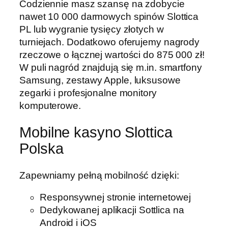
Codziennie masz szansę na zdobycie
nawet 10 000 darmowych spinów Slottica
PL lub wygranie tysięcy złotych w
turniejach. Dodatkowo oferujemy nagrody
rzeczowe o łącznej wartości do 875 000 zł!
W puli nagród znajdują się m.in. smartfony
Samsung, zestawy Apple, luksusowe
zegarki i profesjonalne monitory
komputerowe.
Mobilne kasyno Slottica
Polska
Zapewniamy pełną mobilność dzięki:
Responsywnej stronie internetowej
Dedykowanej aplikacji Sottlica na
Android i iOS