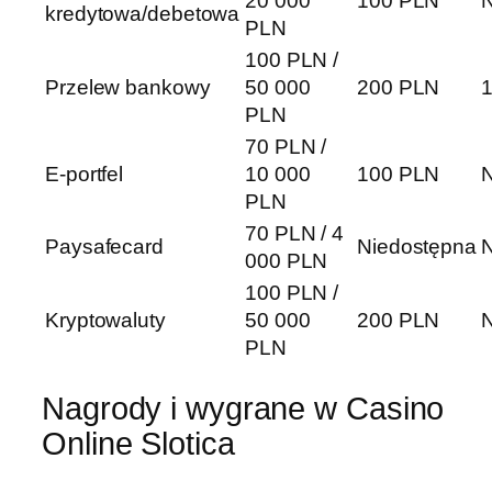
20 000
100 PLN
kredytowa/debetowa
PLN
100 PLN /
Przelew bankowy
50 000
200 PLN
1
PLN
70 PLN /
E-portfel
10 000
100 PLN
PLN
70 PLN / 4
Paysafecard
Niedostępna
000 PLN
100 PLN /
Kryptowaluty
50 000
200 PLN
PLN
Nagrody i wygrane w Casino
Online Slotica