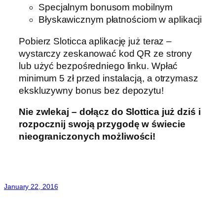
Specjalnym bonusom mobilnym
Błyskawicznym płatnościom w aplikacji
Pobierz Sloticca aplikację już teraz –
wystarczy zeskanować kod QR ze strony
lub użyć bezpośredniego linku. Wpłać
minimum 5 zł przed instalacją, a otrzymasz
ekskluzywny bonus bez depozytu!
Nie zwlekaj – dołącz do Slottica już dziś i
rozpocznij swoją przygodę w świecie
nieograniczonych możliwości!
January 22, 2016