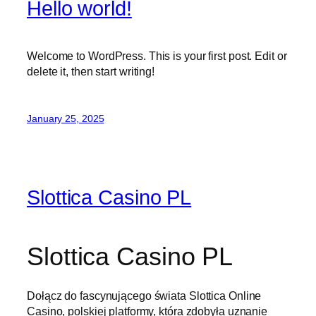
Hello world!
Welcome to WordPress. This is your first post. Edit or
delete it, then start writing!
January 25, 2025
Slottica Casino PL
Slottica Casino PL
Dołącz do fascynującego świata Slottica Online
Casino, polskiej platformy, która zdobyła uznanie