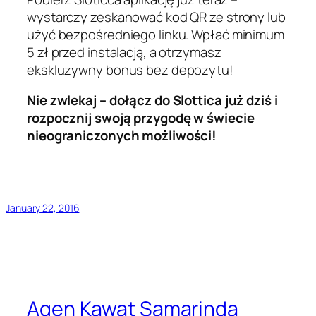
wystarczy zeskanować kod QR ze strony lub
użyć bezpośredniego linku. Wpłać minimum
5 zł przed instalacją, a otrzymasz
ekskluzywny bonus bez depozytu!
Nie zwlekaj – dołącz do Slottica już dziś i
rozpocznij swoją przygodę w świecie
nieograniczonych możliwości!
January 22, 2016
Agen Kawat Samarinda