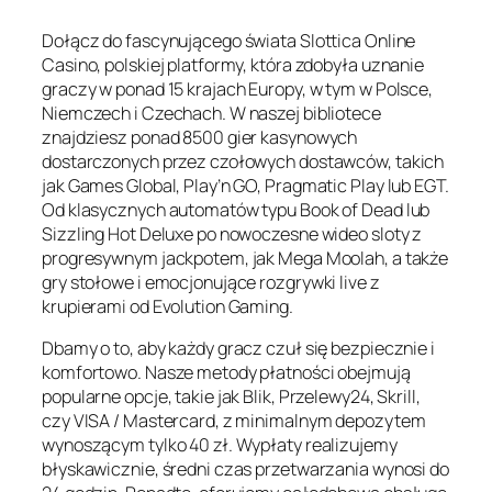
Dołącz do fascynującego świata Slottica Online
Casino, polskiej platformy, która zdobyła uznanie
graczy w ponad 15 krajach Europy, w tym w Polsce,
Niemczech i Czechach. W naszej bibliotece
znajdziesz ponad 8500 gier kasynowych
dostarczonych przez czołowych dostawców, takich
jak Games Global, Play’n GO, Pragmatic Play lub EGT.
Od klasycznych automatów typu Book of Dead lub
Sizzling Hot Deluxe po nowoczesne wideo sloty z
progresywnym jackpotem, jak Mega Moolah, a także
gry stołowe i emocjonujące rozgrywki live z
krupierami od Evolution Gaming.
Dbamy o to, aby każdy gracz czuł się bezpiecznie i
komfortowo. Nasze metody płatności obejmują
popularne opcje, takie jak Blik, Przelewy24, Skrill,
czy VISA / Mastercard, z minimalnym depozytem
wynoszącym tylko 40 zł. Wypłaty realizujemy
błyskawicznie, średni czas przetwarzania wynosi do