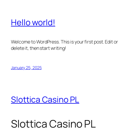
Hello world!
Welcome to WordPress. This is your first post. Edit or
delete it, then start writing!
January 25, 2025
Slottica Casino PL
Slottica Casino PL