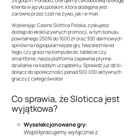
24 godzin. Ponadto, oferujemy całodobową obsługę
klienta w języku polskim, która dostępna jest
zarówno przez czat na żywo, jak i e-mail.
Wybierając Casino Slottica Polska, zyskujesz
dostęp do ekskluzywnych promocji, w tym bonusu
powitalnego 250% do 1600 zł oraz 300 darmowych
spinów na najpopularniejsze gry. Niezależnie od
tego, czy grasz na komputerze, tablecie czy
smartfonie, nasza platforma zapewnia płynne
działanie na każdym urządzeniu. Sprawdź już dziś i
dołącz do społeczności ponad 500 000 aktywnych
graczy z całego świata!
Co sprawia, że Sloticca jest
wyjątkowa?
Wyselekcjonowane gry:
Współpracujemy wyłącznie z