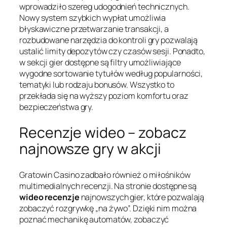
wprowadziło szereg udogodnień technicznych.
Nowy system szybkich wypłat umożliwia
błyskawiczne przetwarzanie transakcji, a
rozbudowane narzędzia do kontroli gry pozwalają
ustalić limity depozytów czy czasów sesji. Ponadto,
w sekcji gier dostępne są filtry umożliwiające
wygodne sortowanie tytułów według popularności,
tematyki lub rodzaju bonusów. Wszystko to
przekłada się na wyższy poziom komfortu oraz
bezpieczeństwa gry.
Recenzje wideo – zobacz
najnowsze gry w akcji
Gratowin Casino zadbało również o miłośników
multimedialnych recenzji. Na stronie dostępne są
wideo recenzje
najnowszych gier, które pozwalają
zobaczyć rozgrywkę „na żywo”. Dzięki nim można
poznać mechanikę automatów, zobaczyć