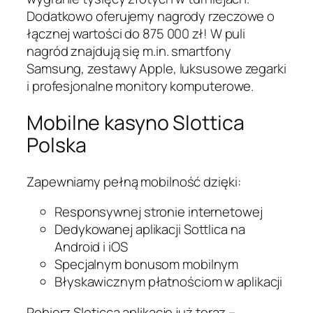
Dodatkowo oferujemy nagrody rzeczowe o
łącznej wartości do 875 000 zł! W puli
nagród znajdują się m.in. smartfony
Samsung, zestawy Apple, luksusowe zegarki
i profesjonalne monitory komputerowe.
Mobilne kasyno Slottica
Polska
Zapewniamy pełną mobilność dzięki:
Responsywnej stronie internetowej
Dedykowanej aplikacji Sottlica na
Android i iOS
Specjalnym bonusom mobilnym
Błyskawicznym płatnościom w aplikacji
Pobierz Sloticca aplikację już teraz –