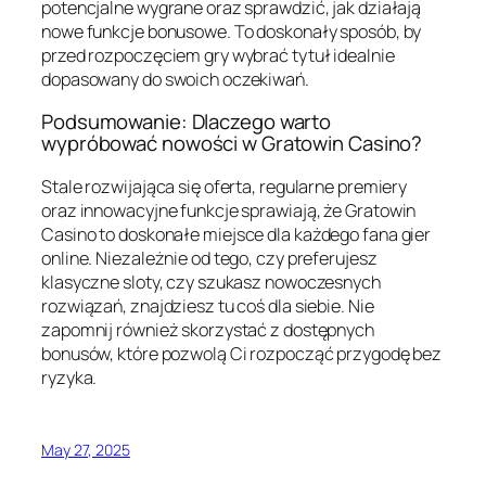
potencjalne wygrane oraz sprawdzić, jak działają
nowe funkcje bonusowe. To doskonały sposób, by
przed rozpoczęciem gry wybrać tytuł idealnie
dopasowany do swoich oczekiwań.
Podsumowanie: Dlaczego warto
wypróbować nowości w Gratowin Casino?
Stale rozwijająca się oferta, regularne premiery
oraz innowacyjne funkcje sprawiają, że
Gratowin
Casino
to doskonałe miejsce dla każdego fana gier
online. Niezależnie od tego, czy preferujesz
klasyczne sloty, czy szukasz nowoczesnych
rozwiązań, znajdziesz tu coś dla siebie. Nie
zapomnij również skorzystać z dostępnych
bonusów, które pozwolą Ci rozpocząć przygodę bez
ryzyka.
May 27, 2025