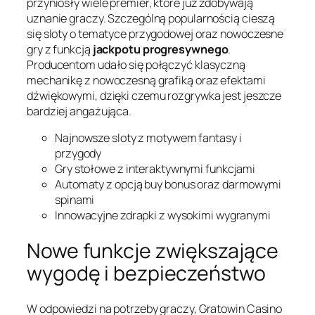
przyniosły wiele premier, które już zdobywają
uznanie graczy. Szczególną popularnością cieszą
się sloty o tematyce przygodowej oraz nowoczesne
gry z funkcją
jackpotu progresywnego
.
Producentom udało się połączyć klasyczną
mechanikę z nowoczesną grafiką oraz efektami
dźwiękowymi, dzięki czemu rozgrywka jest jeszcze
bardziej angażująca.
Najnowsze sloty z motywem fantasy i
przygody
Gry stołowe z interaktywnymi funkcjami
Automaty z opcją
buy bonus
oraz darmowymi
spinami
Innowacyjne zdrapki z wysokimi wygranymi
Nowe funkcje zwiększające
wygodę i bezpieczeństwo
W odpowiedzi na potrzeby graczy, Gratowin Casino